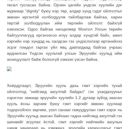
төсөл тусгасан байна. Орчин цагийн үндсэн хуулийн дэг
журмаар “dignity” буюу нэр төр, алдар хүнд гэдэг ойлголтыг
зөвхөн иргэнтэй холбогдуулж тайлбарлаж байгаа, харин
төртэй холбогдуулан ийм төрлийн ойлголт байхгүй
хэмээсэн. Одоо байгаа нөхцөлөөр Монгол Улсын төрийн
байгууллагууд иргэнээсээ илүү алдар хүндтэй байх, ажил
хэргийн нэр хүндэд нь халдсан гэх үндэслэлээр иргэнийхээ
эсрэг гомдол гаргах үйл явц давтагдаад байгаа учраас
ардчилсан Үндсэн хуультай улсын Эрүүгийн хуульд ийм
зохицуулалт байж болохгүй хэмээн үзсэн байна.
Хоёрдугаарт, Эрүүгийн хууль дахь гэмт хэргийн тухай
ойлголтод “нийгэмд аюултай байдал” гэх ухагдахууныг
хэрэглэх замаар эрүүгийн хуулийн 1.2 дугаар зүйлд заасан
хууль ёсны зарчим буюу гэмт хэргийг зөвхөн хуулиар
тодорхойлох зарчим, үзэл санааг гажуудуулан гэмт хэрэг нь
Эрүүгийн хуульд заасан байхаас гадна нийгэмд аюултай гэх
шинжийг агуулах ёстой, гэмт хэргийг нийгмийн аюулын
шинж чанараар нь хэмжинэ, эрүүгийн хариуцлагыг гэмт