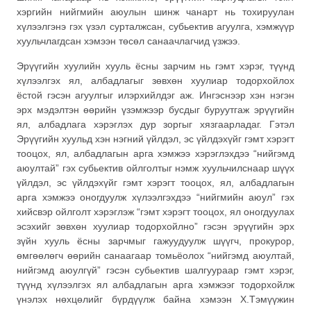
хэргийн нийгмийн аюулын шинж чанарт нь тохируулан
хүлээлгэнэ гэх үзэл сурталжсан, субьектив агуулга, хэмжүүр
хуульчлагдсан хэмээн төсөл санаачлагчид үзжээ.
Эрүүгийн хуулийн хууль ёсны зарчим нь гэмт хэрэг, түүнд
хүлээлгэх ял, албадлагыг зөвхөн хуулиар тодорхойлох
ёстой гэсэн агуулгыг илэрхийлдэг аж. Ингэснээр хэн нэгэн
эрх мэдэлтэн өөрийн үзэмжээр бусдыг буруутгаж эрүүгийн
ял, албадлага хэрэглэх дур зоргыг хязгаарладаг. Гэтэл
Эрүүгийн хуульд хэн нэгний үйлдэл, эс үйлдэхүйг гэмт хэрэгт
тооцох, ял, албадлагын арга хэмжээ хэрэглэхдээ “нийгэмд
аюултай” гэх субьектив ойлголтыг нэмж хуульчилснаар шүүх
үйлдэл, эс үйлдэхүйг гэмт хэрэгт тооцох, ял, албадлагын
арга хэмжээ оногдуулж хүлээлгэхдээ “нийгмийн аюул” гэх
хийсвэр ойлголт хэрэглэж “гэмт хэрэгт тооцох, ял оногдуулах
эсэхийг зөвхөн хуулиар тодорхойлно” гэсэн эрүүгийн эрх
зүйн хууль ёсны зарчмыг гажуудуулж шүүгч, прокурор,
өмгөөлөгч өөрийн санаагаар томьёолох “нийгэмд аюултай,
нийгэмд аюулгүй” гэсэн субьектив шалгуураар гэмт хэрэг,
түүнд хүлээлгэх ял албадлагын арга хэмжээг тодорхойлж
үнэлэх нөхцөлийг бүрдүүлж байна хэмээн Х.Тэмүүжин