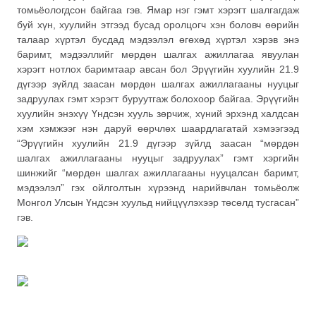
томьёологдсон байгаа гэв. Ямар нэг гэмт хэрэгт шалгагдаж
буй хүн, хуулийн этгээд бусад оролцогч хэн боловч өөрийн
талаар хүртэл бусдад мэдээлэл өгөхөд хүртэл хэрэв энэ
баримт, мэдээллийг мөрдөн шалгах ажиллагаа явуулан
хэрэгт нотлох баримтаар авсан бол Эрүүгийн хуулийн 21.9
дүгээр зүйлд заасан мөрдөн шалгах ажиллагааны нууцыг
задруулах гэмт хэрэгт буруутгаж болохоор байгаа. Эрүүгийн
хуулийн энэхүү Үндсэн хууль зөрчиж, хүний эрхэнд халдсан
хэм хэмжээг нэн даруй өөрчлөх шаардлагатай хэмээгээд
“Эрүүгийн хуулийн 21.9 дүгээр зүйлд заасан “мөрдөн
шалгах ажиллагааны нууцыг задруулах” гэмт хэргийн
шинжийг “мөрдөн шалгах ажиллагааны нууцалсан баримт,
мэдээлэл” гэх ойлголтын хүрээнд нарийвчлан томьёолж
Монгол Улсын Үндсэн хуульд нийцүүлэхээр төсөлд тусгасан”
гэв.