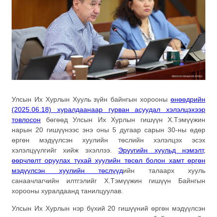
Улсын Их Хурлын Хууль зүйн байнгын хорооны
өнөөдрийн
(2025.06.18) хуралдаанаар гурван асуудал хэлэлцэхээр
товлосон
бөгөөд Улсын Их Хурлын гишүүн Х.Тэмүүжин
нарын 20 гишүүнээс энэ оны 5 дугаар сарын 30-ны өдөр
өргөн мэдүүлсэн хуулийн төслийн хэлэлцэх эсэх
хэлэлцүүлгийг хийж эхэллээ.
Эрүүгийн хуульд нэмэлт,
өөрчлөлт оруулах тухай хуулийн төсөл болон хамт өргөн
мэдүүлсэн хуулийн төслүүд
ийн талаарх хууль
санаачлагчийн илтгэлийг Х.Тэмүүжин гишүүн Байнгын
хорооны хуралдаанд танилцуулав.
Улсын Их Хурлын нэр бүхий 20 гишүүний өргөн мэдүүлсэн