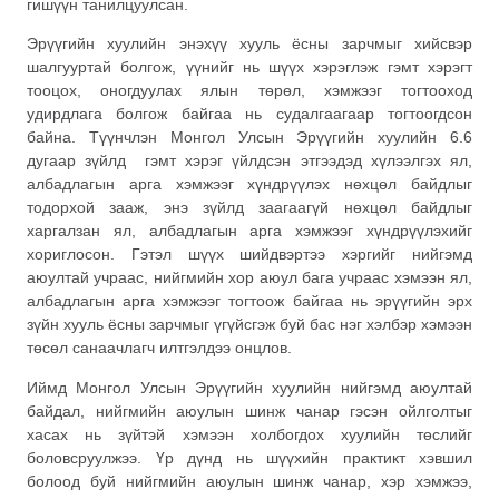
гишүүн танилцуулсан.
Эрүүгийн хуулийн энэхүү хууль ёсны зарчмыг хийсвэр
шалгууртай болгож, үүнийг нь шүүх хэрэглэж гэмт хэрэгт
тооцох, оногдуулах ялын төрөл, хэмжээг тогтооход
удирдлага болгож байгаа нь судалгаагаар тогтоогдсон
байна. Түүнчлэн Монгол Улсын Эрүүгийн хуулийн 6.6
дугаар зүйлд гэмт хэрэг үйлдсэн этгээдэд хүлээлгэх ял,
албадлагын арга хэмжээг хүндрүүлэх нөхцөл байдлыг
тодорхой зааж, энэ зүйлд заагаагүй нөхцөл байдлыг
харгалзан ял, албадлагын арга хэмжээг хүндрүүлэхийг
хориглосон. Гэтэл шүүх шийдвэртээ хэргийг нийгэмд
аюултай учраас, нийгмийн хор аюул бага учраас хэмээн ял,
албадлагын арга хэмжээг тогтоож байгаа нь эрүүгийн эрх
зүйн хууль ёсны зарчмыг үгүйсгэж буй бас нэг хэлбэр хэмээн
төсөл санаачлагч илтгэлдээ онцлов.
Иймд Монгол Улсын Эрүүгийн хуулийн нийгэмд аюултай
байдал, нийгмийн аюулын шинж чанар гэсэн ойлголтыг
хасах нь зүйтэй хэмээн холбогдох хуулийн төслийг
боловсруулжээ. Үр дүнд нь шүүхийн практикт хэвшил
болоод буй нийгмийн аюулын шинж чанар, хэр хэмжээ,