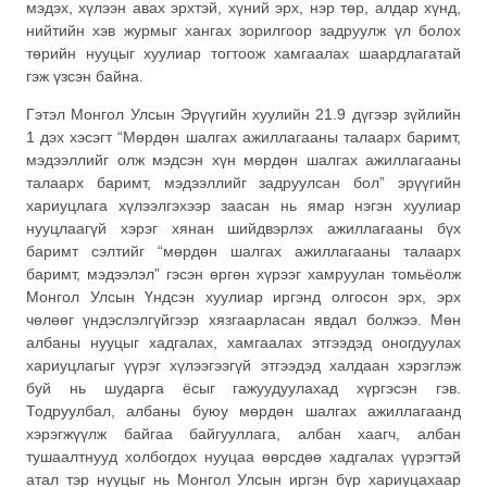
мэдэх, хүлээн авах эрхтэй, хүний эрх, нэр төр, алдар хүнд,
нийтийн хэв журмыг хангах зорилгоор задруулж үл болох
төрийн нууцыг хуулиар тогтоож хамгаалах шаардлагатай
гэж үзсэн байна.
Гэтэл Монгол Улсын Эрүүгийн хуулийн 21.9 дүгээр зүйлийн
1 дэх хэсэгт “Мөрдөн шалгах ажиллагааны талаарх баримт,
мэдээллийг олж мэдсэн хүн мөрдөн шалгах ажиллагааны
талаарх баримт, мэдээллийг задруулсан бол” эрүүгийн
хариуцлага хүлээлгэхээр заасан нь ямар нэгэн хуулиар
нууцлаагүй хэрэг хянан шийдвэрлэх ажиллагааны бүх
баримт сэлтийг “мөрдөн шалгах ажиллагааны талаарх
баримт, мэдээлэл” гэсэн өргөн хүрээг хамруулан томьёолж
Монгол Улсын Үндсэн хуулиар иргэнд олгосон эрх, эрх
чөлөөг үндэслэлгүйгээр хязгаарласан явдал болжээ. Мөн
албаны нууцыг хадгалах, хамгаалах этгээдэд оногдуулах
хариуцлагыг үүрэг хүлээгээгүй этгээдэд халдаан хэрэглэж
буй нь шударга ёсыг гажуудуулахад хүргэсэн гэв.
Тодруулбал, албаны буюу мөрдөн шалгах ажиллагаанд
хэрэгжүүлж байгаа байгууллага, албан хаагч, албан
тушаалтнууд холбогдох нууцаа өөрсдөө хадгалах үүрэгтэй
атал тэр нууцыг нь Монгол Улсын иргэн бүр хариуцахаар