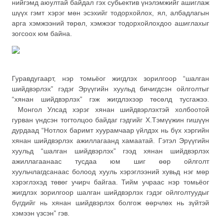
нийгэмд аюултай байдал гэх субьектив үнэлэмжийг ашиглаж
шүүх гэмт хэрэг мөн эсэхийг тодорхойлох, ял, албадлагын
арга хэмжээний төрөл, хэмжээг тодорхойлохдоо ашиглахыг
зогсоох юм байна.
Гуравдугаарт, нэр томьёог жигдлэх зорилгоор “шалган
шийдвэрлэх” гэдэг Эрүүгийн хуульд бичигдсэн ойлголтыг
“хянан шийдвэрлэх” гэж жигдлэхээр төсөлд тусгажээ.
Монгол Улсад хэрэг хянан шийдвэрлэхтэй холбоотой
гурван үндсэн тогтолцоо байдаг гэдгийг Х.Тэмүүжин гишүүн
дурдаад “Нотлох баримт хуурамчаар үйлдэх нь бүх хэргийн
хянан шийдвэрлэх ажиллагаанд хамаатай. Гэтэл Эрүүгийн
хуульд “шалган шийдвэрлэх” гээд хянан шийдвэрлэх
ажиллагаанаас тусдаа юм шиг өөр ойлголт
хуульчлагдсанаас болоод хууль хэрэглээний хувьд нэг мөр
хэрэглэхэд төвөг учирч байгаа. Тийм учраас нэр томьёог
жигдлэх зорилгоор шалган шийдвэрлэх гэдэг ойлголтуудыг
бүгдийг нь хянан шийдвэрлэх болгож өөрчлөх нь зүйтэй
хэмээн үзсэн” гэв.