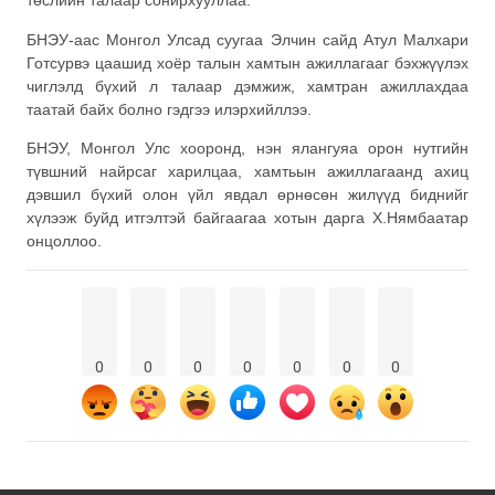
төслийн талаар сонирхууллаа.
БНЭУ-аас Монгол Улсад суугаа Элчин сайд Атул Малхари
Готсурвэ цаашид хоёр талын хамтын ажиллагааг бэхжүүлэх
чиглэлд бүхий л талаар дэмжиж, хамтран ажиллахдаа
таатай байх болно гэдгээ илэрхийллээ.
БНЭУ, Монгол Улс хооронд, нэн ялангуяа орон нутгийн
түвшний найрсаг харилцаа, хамтьын ажиллагаанд ахиц
дэвшил бүхий олон үйл явдал өрнөсөн жилүүд биднийг
хүлээж буйд итгэлтэй байгаагаа хотын дарга Х.Нямбаатар
онцоллоо.
0
0
0
0
0
0
0