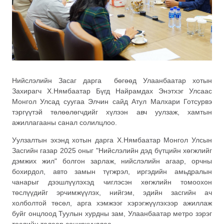
Нийслэлийн Засаг дарга бөгөөд Улаанбаатар хотын
Захирагч Х.Нямбаатар Бүгд Найрамдах Энэтхэг Улсаас
Монгол Улсад суугаа Элчин сайд Атул Малхари Готсурвэ
тэргүүтэй төлөөлөгчдийг хүлээн авч уулзаж, хамтын
ажиллагааны санал солилцлоо.
Уулзалтын эхэнд хотын дарга Х.Нямбаатар Монгол Улсын
Засгийн газар 2025 оныг "Нийслэлийн дэд бүтцийн хөгжлийг
дэмжих жил" болгон зарлаж, нийслэлийн агаар, орчны
бохирдол, авто замын түгжрэл, иргэдийн амьдралын
чанарыг дээшлүүлэхэд чиглэсэн хөгжлийн томоохон
төслүүдийг эрчимжүүлэх, нийгэм, эдийн засгийн ач
холболтой төсөл, арга хэмжээг хэрэгжүүлэхээр ажиллаж
буйг онцлоод Туулын хурдны зам, Улаанбаатар метро зэрэг