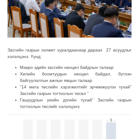
Засгийн газрын ээлжит хуралдаанаар дараах 27 асуудлыг
хэлэлцэнэ. Үүнд:
Макро эдийн засгийн нөхцөл байдлын талаар
Хилийн боомтуудын нөхцөл байдал, бүтээн
байгуулалтын ажлын явцын талаар
“14 мега төслийн хэрэгжилтийг эрчимжүүлэх тухай”
Засгийн газрын тогтоолын төсөл “
Гашуудлын үеийн дэгийн тухай” Засгийн газрын
тогтоолын төслийг хэлэлцэнэ.
1