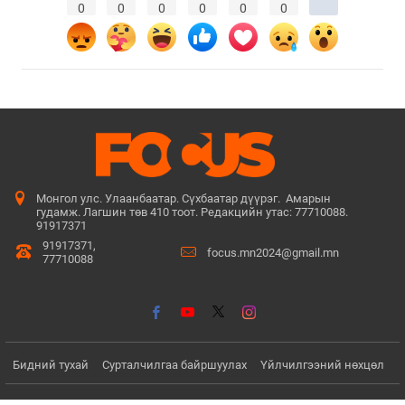
0
0
0
0
0
0
Монгол улс. Улаанбаатар. Сүхбаатар дүүрэг. Амарын
гудамж. Лагшин төв 410 тоот. Редакцийн утас: 77710088.
91917371
91917371,
focus.mn2024@gmail.mn
77710088
Бидний тухай
Сурталчилгаа байршуулах
Үйлчилгээний нөхцөл