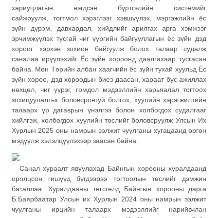
хариуцлагын нэгдсэн бүртгэлийн системийг
сайжруулж, тогтмол хэрэглээг хэвшүүлэх, мэргэжлийн ёс
зүйн дүрэм, давхардал, хийдлийг арилгах арга хэмжээг
эрчимжүүлэх тусгай чиг үүргийн байгууллагын ёс зүйн дэд
хороог хэрхэн зохион байгуулж болох талаар судалж
саналаа ирүүлэхийг Ёс зүйн хороонд даалгахаар тусгасан
байна. Мөн Төрийн албан хаагчийн ёс зүйн тухай хуульд Ёс
зүйн хороо, дэд хороодын биеэ даасан, хараат бус ажиллах
нөхцөл, чиг үүрэг, гомдол мэдээллийн харьяалал тогтоох
зохицуулалтыг боловсронгуй болгох, хуулийн хэрэгжилтийн
талаарх үр дагаврын үнэлгээ болон холбогдох судалгааг
хийлгэж, холбогдох хуулийн төслийг боловсруулж Улсын Их
Хурлын 2025 оны намрын ээлжит чуулганы хугацаанд өргөн
мэдүүлж хэлэлцүүлэхээр заасан байна.
Санал хураалт явуулахад Байнгын хорооны хуралдаанд
оролцсон гишүүд бүгдээрээ тогтоолын төслийг дэмжин
баталлаа. Хуралдааны төгсгөлд Байнгын хорооны дарга
Б.Баярбаатар Улсын их Хурлын 2024 оны намрын ээлжит
чуулганы ирцийн талаарх мэдээллийг нарийвчлан