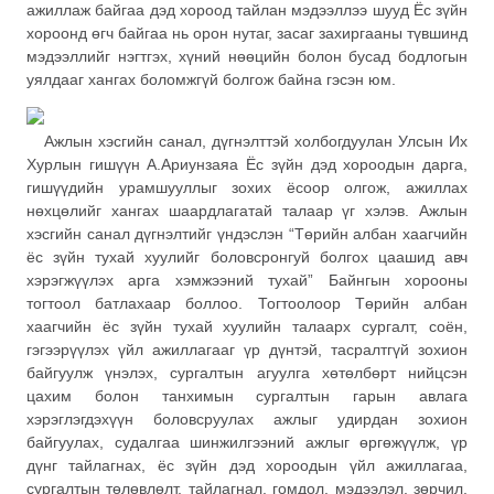
ажиллаж байгаа дэд хороод тайлан мэдээллээ шууд Ёс зүйн
хороонд өгч байгаа нь орон нутаг, засаг захиргааны түвшинд
мэдээллийг нэгтгэх, хүний нөөцийн болон бусад бодлогын
уялдааг хангах боломжгүй болгож байна гэсэн юм.
Ажлын хэсгийн санал, дүгнэлттэй холбогдуулан Улсын Их
Хурлын гишүүн А.Ариунзаяа Ёс зүйн дэд хороодын дарга,
гишүүдийн урамшууллыг зохих ёсоор олгож, ажиллах
нөхцөлийг хангах шаардлагатай талаар үг хэлэв. Ажлын
хэсгийн санал дүгнэлтийг үндэслэн “Төрийн албан хаагчийн
ёс зүйн тухай хуулийг боловсронгуй болгох цаашид авч
хэрэгжүүлэх арга хэмжээний тухай” Байнгын хорооны
тогтоол батлахаар боллоо. Тогтоолоор Төрийн албан
хаагчийн ёс зүйн тухай хуулийн талаарх сургалт, соён,
гэгээрүүлэх үйл ажиллагааг үр дүнтэй, тасралтгүй зохион
байгуулж үнэлэх, сургалтын агуулга хөтөлбөрт нийцсэн
цахим болон танхимын сургалтын гарын авлага
хэрэглэгдэхүүн боловсруулах ажлыг удирдан зохион
байгуулах, судалгаа шинжилгээний ажлыг өргөжүүлж, үр
дүнг тайлагнах, ёс зүйн дэд хороодын үйл ажиллагаа,
сургалтын төлөвлөлт, тайлагнал, гомдол, мэдээлэл, зөрчил,