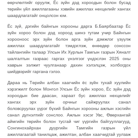
өөрчлөлтийг оруулж, Ёс зүйн дэд хороодын болон бусад
төрийн үйл ажиллагааны хэвийн ажиллах нөхцөлийг хангах
шаардлагатайг онцолсон юм.
Ёс зүй, дэгийн байнгын хорооны дарга Б.Баярбаатар Ёс
зүйн хороо болон дэд хороод шинэ тутам учир Байнгын
хорооноос эрх зүйн болон арга зүйн дэмжлэг үзүүлж
ажиллах шаардлагатайг тэмдэглэж, өнөөдөр сонссон
тайлангийн талаар Улсын Их Хурлын Тамгын газрын Хяналт
шалгалтын газраас гаргах үнэлгээг үндэслэн 2025 оны
хаврын ээлжит чуулганаар дахин хэлэлцэж, холбогдох
шийдвэрийг гаргана гэлээ.
Дараа нь Төрийн албан хаагчийн ёс зүйн тухай хуулийн
хэрэгжилт болон Монгол Улсын Ёс зүйн хороо, Ёс зүйн дэд
хороодын бие даасан, хараат бус ажиллах нөхцөлийг
хангах эрх зүйн орчныг сайжруулах санал
боловсруулах үүрэг бүхий Байнгын хорооны ажлын хэсгийн
санал дүгнэлтийг сонслоо. Ажлын хэсэг Увс, Өвөрхангай
аймгийн төрийн болон тусгай чиг үүргийн байгууллагууд,
Сонгинохайрхан дүүргийн Тамгийн газрын үйл
ажиллагаатай танилцаж, ажилтан, албан хаагчидтай уулзаж