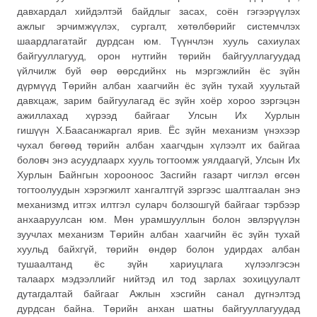
давхардал хийдэлтэй байдлыг засах, соён гэгээрүүлэх
ажлыг эрчимжүүлэх, сургалт, хөтөлбөрийг системчлэх
шаардлагатайг дурдсан юм. Түүнчлэн хууль сахиулах
байгууллагууд, орон нутгийн төрийн байгууллагуудад
үйлчилж буй өөр өөрсдийнх нь мэргэжлийн ёс зүйн
дүрмүүд Төрийн албан хаагчийн ёс зүйн тухай хуультай
давхцаж, зарим байгуулагад ёс зүйн хоёр хороо зэргэцэн
ажиллахад хүрээд байгааг Улсын Их Хурлын
гишүүн Х.Баасанжаргал ярив. Ёс зүйн механизм үнэхээр
чухал бөгөөд төрийн албан хаагчдын хүлээлт их байгаа
боловч энэ асуудлаарх хууль тогтоомж уялдаагүй, Улсын Их
Хурлын Байнгын хорооноос Засгийн газарт чиглэл өгсөн
тогтоолуудын хэрэгжилт хангалтгүй зэргээс шалтгаалан энэ
механизмд итгэх илтгэл суларч болзошгүй байгааг тэрбээр
анхааруулсан юм. Мөн урамшууллын болон эвлэрүүлэн
зуучлах механизм Төрийн албан хаагчийн ёс зүйн тухай
хуульд байхгүй, төрийн өндөр болон удирдах албан
тушаалтанд ёс зүйн хариуцлага хүлээлгэсэн
талаарх мэдээллийг нийтэд ил тод зарлах зохицуулалт
дутагдалтай байгааг Ажлын хэсгийн санал дүгнэлтэд
дурдсан байна. Төрийн анхан шатны байгууллагуудад