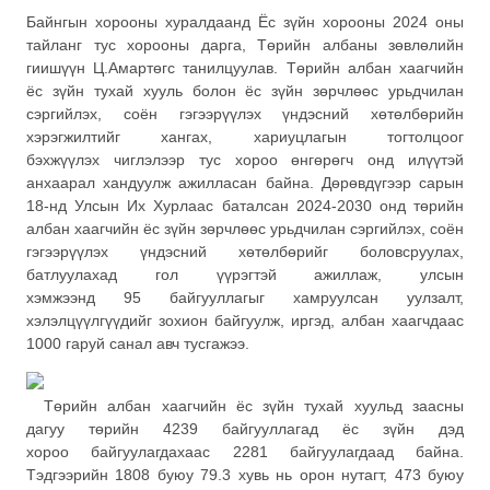
Байнгын хорооны хуралдаанд Ёс зүйн хорооны 2024 оны
тайланг тус хорооны дарга, Төрийн албаны зөвлөлийн
гиишүүн Ц.Амартөгс танилцуулав. Төрийн албан хаагчийн
ёс зүйн тухай хууль болон ёс зүйн зөрчлөөс урьдчилан
сэргийлэх, соён гэгээрүүлэх үндэсний хөтөлбөрийн
хэрэгжилтийг хангах, хариуцлагын тогтолцоог
бэхжүүлэх чиглэлээр тус хороо өнгөрөгч онд илүүтэй
анхаарал хандуулж ажилласан байна. Дөрөвдүгээр сарын
18-нд Улсын Их Хурлаас баталсан 2024-2030 онд төрийн
албан хаагчийн ёс зүйн зөрчлөөс урьдчилан сэргийлэх, соён
гэгээрүүлэх үндэсний хөтөлбөрийг боловсруулах,
батлуулахад гол үүрэгтэй ажиллаж, улсын
хэмжээнд 95 байгууллагыг хамруулсан уулзалт,
хэлэлцүүлгүүдийг зохион байгуулж, иргэд, албан хаагчдаас
1000 гаруй санал авч тусгажээ.
Төрийн албан хаагчийн ёс зүйн тухай хуульд заасны
дагуу төрийн 4239 байгууллагад ёс зүйн дэд
хороо байгуулагдахаас 2281 байгуулагдаад байна.
Тэдгээрийн 1808 буюу 79.3 хувь нь орон нутагт, 473 буюу