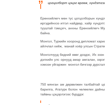
цогцолборт цэцэг өргөж, хүндэтгэл
Ерөнхийлөгч мөн тус цогцолборын хүндэт
иргэдийнхээ итгэл найдвар, хайр хүндэт
тууштай тэмцэгч, анхны Ерөнхийлөгч Мус
байна.
Монгол, Туркийн хооронд дипломат харил
айлчлал хийж, манай хоёр улсын Стратег
Монголчууд бидний өвөг дээдэс, Их эзэ
дэлхийн улс орнууд амар амгалан, зэрэ
хэмээн уйгаржин монгол бичгээр дурсгалы
750 мянган ам дөрвөлжин талбайтай цо
барилга, Ататурк болон чөлөөлөх дайны
тайвны цэцэрлэгээс бүрддэг.