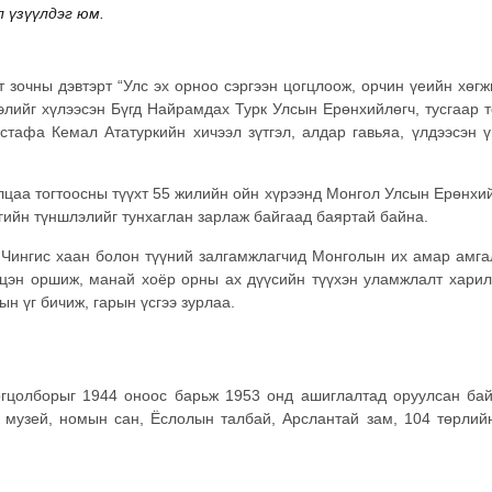
 үзүүлдэг юм.
 зочны дэвтэрт “Улс эх орноо сэргээн цогцлоож, орчин үеийн хөгж
гэлийг хүлээсэн Бүгд Найрамдах Турк Улсын Ерөнхийлөгч, тусгаар т
тафа Кемал Ататуркийн хичээл зүтгэл, алдар гавьяа, үлдээсэн ү
цаа тогтоосны түүхт 55 жилийн ойн хүрээнд Монгол Улсын Ерөнхи
ийн түншлэлийг тунхаглан зарлаж байгаад баяртай байна.
н Чингис хаан болон түүний залгамжлагчид Монголын их амар амга
гцэн оршиж, манай хоёр орны ах дүүсийн түүхэн уламжлалт хари
н үг бичиж, гарын үсгээ зурлаа.
гцолборыг 1944 оноос барьж 1953 онд ашиглалтад оруулсан бай
 музей, номын сан, Ёслолын талбай, Арслантай зам, 104 төрлий