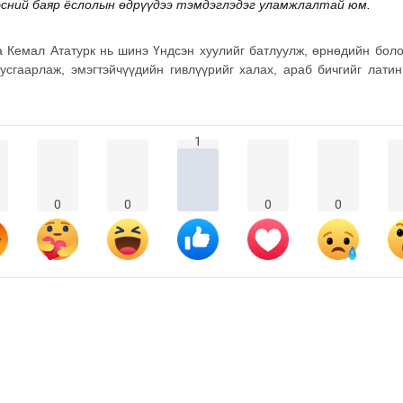
эсний баяр ёслолын өдрүүдээ тэмдэглэдэг уламжлалтай юм.
фа Кемал Ататурк нь шинэ Үндсэн хуулийг батлуулж, өрнөдийн бол
усгаарлаж, эмэгтэйчүүдийн гивлүүрийг халах, араб бичгийг латин
1
0
0
0
0