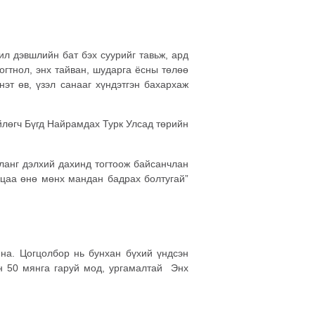
ил дэвшлийн бат бэх суурийг тавьж, ард
огтнол, энх тайван, шударга ёсны төлөө
нэт өв, үзэл санааг хүндэтгэн бахархаж
йлөгч Бүгд Найрамдах Турк Улсад төрийн
ланг дэлхий дахинд тогтоож байсанчлан
лцаа өнө мөнх мандан бадрах болтугай”
на. Цогцолбор нь бунхан бүхий үндсэн
н 50 мянга гаруй мод, ургамалтай Энх