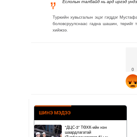
Ёслолын талбайд нь ард иргэд үнд
Туркийн хувьсгалын эцэг гэгддэг Муста
боловсруулснаас гадна шашин, төрийг т
хийжээ.
0
ШИНЭ МЭДЭЭ
"ДЦС-3” ТӨХК-ийн нэн
шаардлагатай
“Турбингенератор-5”-ын