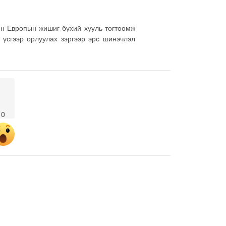
он Европын жишиг бүхий хууль тогтоомж
 үсгээр орлуулах зэргээр эрс шинэчлэл
0