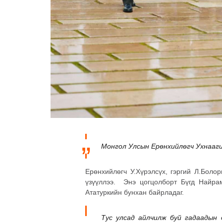
Монгол Улсын Ерөнхийлөгч Ухнааги
Ерөнхийлөгч У.Хүрэлсүх, гэргий Л.Болор
үзүүллээ. Энэ цогцолборт Бүгд Найра
Ататуркийн бунхан байрладаг.
Тус улсад айлчилж буй гадаадын 