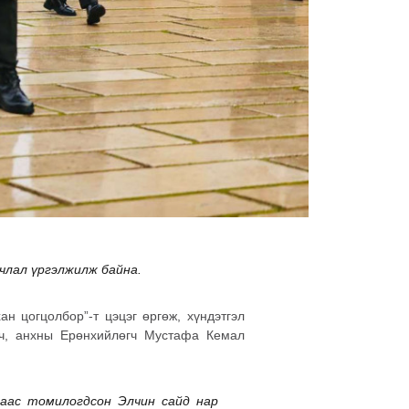
члал үргэлжилж байна.
ан цогцолбор”-т цэцэг өргөж, хүндэтгэл
гч, анхны Ерөнхийлөгч Мустафа Кемал
даас томилогдсон Элчин сайд нар