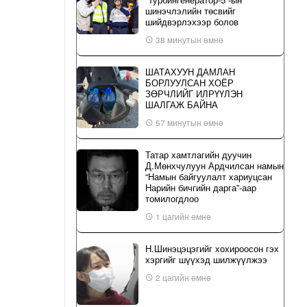
шинэчлэлийн төсвийг
шийдвэрлэхээр болов
38 минутын өмнө
ШАТАХУУН ДАМЛАН
БОРЛУУЛСАН ХОЁР
ЗӨРЧЛИЙГ ИЛРҮҮЛЭН
ШАЛГАЖ БАЙНА
57 минутын өмнө
Татар хамтлагийн дуучин
Д.Мөнхчулуун Ардчилсан намын
“Намын байгуулалт хариуцсан
Нарийн бичгийн дарга”-аар
томилогдлоо
1 цагийн өмнө
Н.Шинэцэцэгийг хохироосон гэх
хэргийг шүүхэд шилжүүлжээ
2 цагийн өмнө