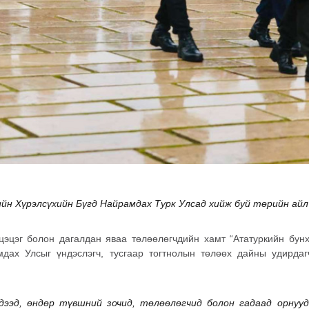
йн Хүрэлсүхийн Бүгд Найрамдах Турк Улсад хийж буй төрийн айл
цэцэг болон дагалдан яваа төлөөлөгчдийн хамт “Ататуркийн бунх
мдах Улсыг үндэслэгч, тусгаар тогтнолын төлөөх дайны удирда
дээд, өндөр түвшний зочид, төлөөлөгчид болон гадаад орнуу