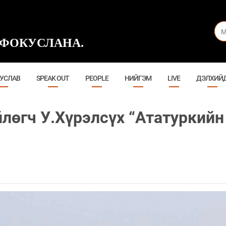
ФОКУСЛАНА.
УСЛАВ
SPEAK OUT
PEOPLE
НИЙГЭМ
LIVE
ДЭЛХИЙ
лөгч У.Хүрэлсүх “Ататуркийн