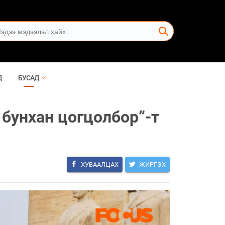
Д
БУСАД
 бунхан цогцолбор”-т
ХУВААЛЦАХ
ЖИРГЭХ