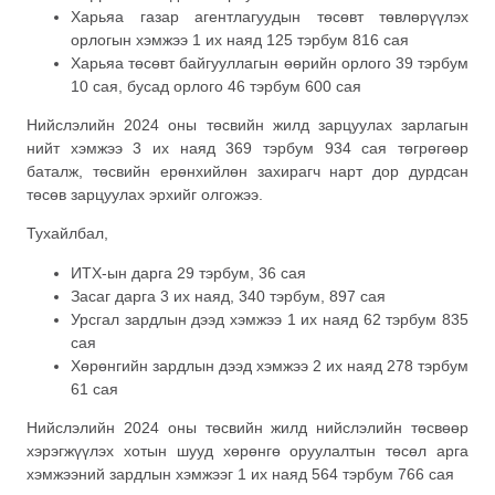
Харьяа газар агентлагуудын төсөвт төвлөрүүлэх
орлогын хэмжээ 1 их наяд 125 тэрбум 816 сая
Харьяа төсөвт байгууллагын өөрийн орлого 39 тэрбум
10 сая, бусад орлого 46 тэрбум 600 сая
Нийслэлийн 2024 оны төсвийн жилд зарцуулах зарлагын
нийт хэмжээ 3 их наяд 369 тэрбум 934 сая төгрөгөөр
баталж, төсвийн ерөнхийлөн захирагч нарт дор дурдсан
төсөв зарцуулах эрхийг олгожээ.
Тухайлбал,
ИТХ-ын дарга 29 тэрбум, 36 сая
Засаг дарга 3 их наяд, 340 тэрбум, 897 сая
Урсгал зардлын дээд хэмжээ 1 их наяд 62 тэрбум 835
сая
Хөрөнгийн зардлын дээд хэмжээ 2 их наяд 278 тэрбум
61 сая
Нийслэлийн 2024 оны төсвийн жилд нийслэлийн төсвөөр
хэрэгжүүлэх хотын шууд хөрөнгө оруулалтын төсөл арга
хэмжээний зардлын хэмжээг 1 их наяд 564 тэрбум 766 сая