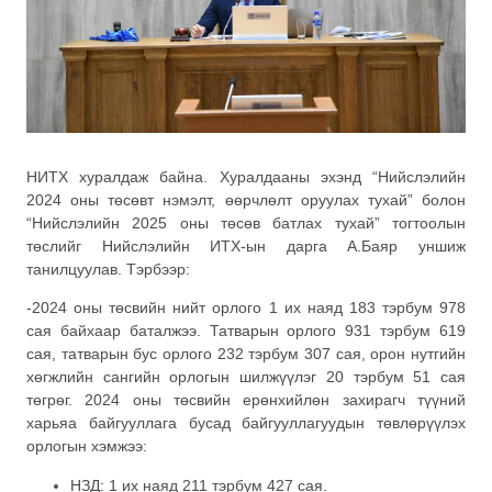
НИТХ хуралдаж байна. Хуралдааны эхэнд “Нийслэлийн
2024 оны төсөвт нэмэлт, өөрчлөлт оруулах тухай” болон
“Нийслэлийн 2025 оны төсөв батлах тухай” тогтоолын
төслийг Нийслэлийн ИТХ-ын дарга А.Баяр уншиж
танилцуулав. Тэрбээр:
-2024 оны төсвийн нийт орлого 1 их наяд 183 тэрбум 978
сая байхаар баталжээ. Татварын орлого 931 тэрбум 619
сая, татварын бус орлого 232 тэрбум 307 сая, орон нутгийн
хөгжлийн сангийн орлогын шилжүүлэг 20 тэрбум 51 сая
төгрөг. 2024 оны төсвийн ерөнхийлөн захирагч түүний
харьяа байгууллага бусад байгууллагуудын төвлөрүүлэх
орлогын хэмжээ:
НЗД: 1 их наяд 211 тэрбум 427 сая.