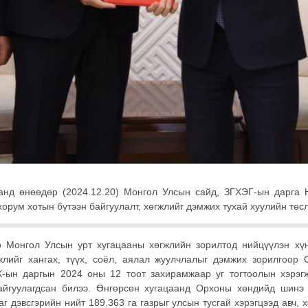
нд өнөөдөр (2024.12.20) Монгол Улсын сайд, ЗГХЭГ-ын дарга Н.
рум хотын бүтээн байгуулалт, хөгжлийг дэмжих тухай хуулийн төсл
 Монгол Улсын урт хугацааны хөгжлийн зорилтод нийцүүлэн хү
өгжлийг хангах, түүх, соёл, аялал жуулчлалыг дэмжих зорилгоо
-ын даргын 2024 оны 12 тоот захирамжаар уг тогтоолын хэрэгжи
айгуулагдсан билээ. Өнгөрсөн хугацаанд Орхоны хөндийд шинэ
г дэвсгэрийн нийт 189.363 га газрыг улсын тусгай хэрэгцээд авч, 