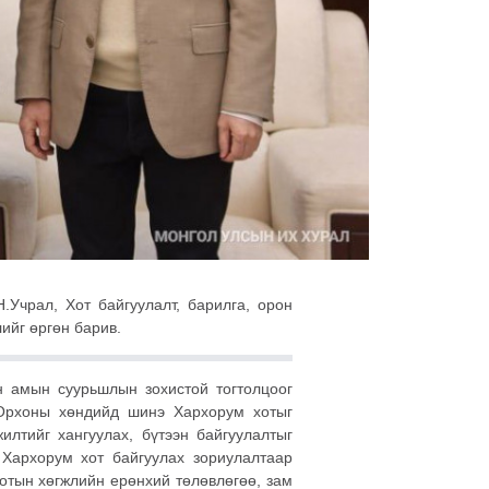
Учрал, Хот байгуулалт, барилга, орон
ийг өргөн барив.
н амын суурьшлын зохистой тогтолцоог
р Орхоны хөндийд шинэ Хархорум хотыг
лтийг хангуулах, бүтээн байгуулалтыг
 Хархорум хот байгуулах зориулалтаар
хотын хөгжлийн ерөнхий төлөвлөгөө, зам