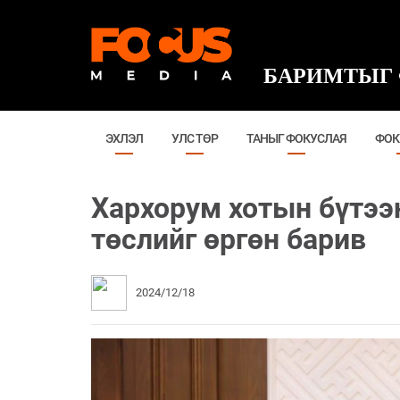
БАРИМТЫГ 
ЭХЛЭЛ
УЛС ТӨР
ТАНЫГ ФОКУСЛАЯ
ФОК
Хархорум хотын бүтээн
төслийг өргөн барив
2024/12/18