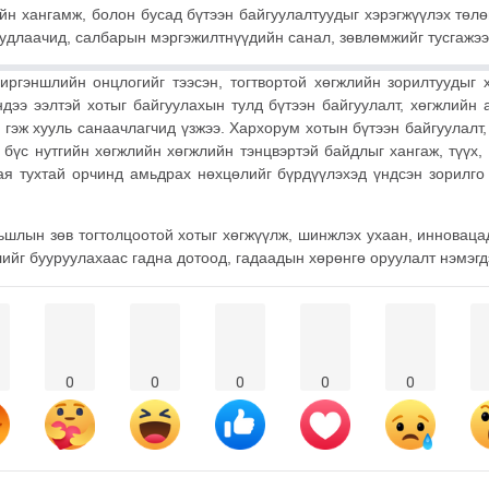
ийн хангамж, болон бусад бүтээн байгуулалтуудыг хэрэгжүүлэх төлө
судлаачид, салбарын мэргэжилтнүүдийн санал, зөвлөмжийг тусгажээ
ргэншлийн онцлогийг тээсэн, тогтвортой хөгжлийн зорилтуудыг х
дээ ээлтэй хотыг байгуулахын тулд бүтээн байгуулалт, хөгжлийн
гэж хууль санаачлагчид үзжээ. Хархорум хотын бүтээн байгуулалт,
д бүс нутгийн хөгжлийн хөгжлийн тэнцвэртэй байдлыг хангаж, түүх,
ая тухтай орчинд амьдрах нөхцөлийг бүрдүүлэхэд үндсэн зорилго
ьшлын зөв тогтолцоотой хотыг хөгжүүлж, шинжлэх ухаан, инноваца
ийг бууруулахаас гадна дотоод, гадаадын хөрөнгө оруулалт нэмэгд
0
0
0
0
0