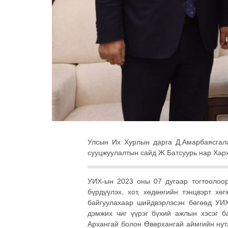
Улсын Их Хурлын дарга Д.Амарбаясгала
сууцжуулалтын сайд Ж.Батсуурь нар Хархо
УИХ-ын 2023 оны 07 дугаар тогтоолоор
бүрдүүлэх, хот, хөдөөгийн тэнцвэрт х
байгуулахаар шийдвэрлэсэн бөгөөд УИХ
дэмжих чиг үүрэг бүхий ажлын хэсэг б
Архангай болон Өвөрхангай аймгийн нута