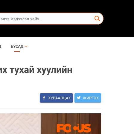
Д
БУСАД
х тухай хуулийн
ХУВААЛЦАХ
ЖИРГЭХ