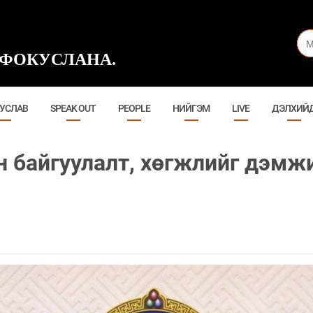
ФОКУСЛАНА.
УСЛАВ
SPEAK OUT
PEOPLE
НИЙГЭМ
LIVE
ДЭЛХИЙ
 байгуулалт, хөгжлийг дэмжи