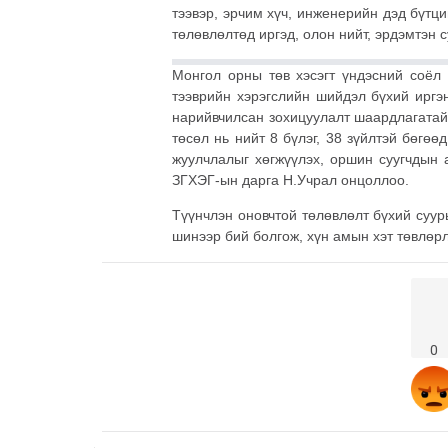
тээвэр, эрчим хүч, инженерийн дэд бүтц
төлөвлөлтөд иргэд, олон нийт, эрдэмтэн 
Монгол орны төв хэсэгт үндэсний соёл и
тээврийн хэрэгслийн шийдэл бүхий иргэн
нарийвчилсан зохицуулалт шаардлагатай 
төсөл нь нийт 8 бүлэг, 38 зүйлтэй бөгөө
жуулчлалыг хөгжүүлэх, оршин суугчдын 
ЗГХЭГ-ын дарга Н.Учрал онцоллоо.
Түүнчлэн оновчтой төлөвлөлт бүхий суур
шинээр бий болгож, хүн амын хэт төвлөрл
0