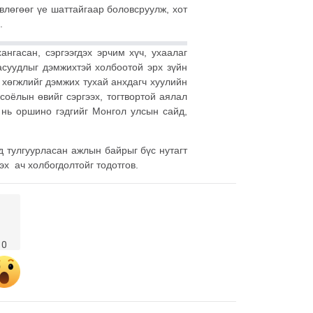
влөгөөг үе шаттайгаар боловсруулж, хот
.
ангасан, сэргээгдэх эрчим хүч, ухаалаг
 асуудлыг дэмжихтэй холбоотой эрх зүйн
 хөгжлийг дэмжих тухай анхдагч хуулийн
 соёлын өвийг сэргээх, тогтвортой аялал
 нь оршино гэдгийг Монгол улсын сайд,
д тулгуурласан ажлын байрыг бүс нутагт
эх ач холбогдолтойг тодотгов.
0