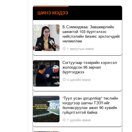
ШИНЭ МЭДЭЭ
Б.Сэмжидмаа: Зөвшөөрлийн
шинжтэй 103 бүртгэлээс
нийслэлийн бизнес эрхлэгчдийг
чөлөөллөө
1 минутын өмнө
Согтуугаар тээврийн хэрэгсэл
жолоодсон 95 зөрчил
бүртгэгджээ
4 цагийн өмнө
“Туул усан цогцолбор” төслийн
нэгдүгээр шатны ТЭЗҮ-ийг
боловсруулах ажил 90 хувийн
гүйцэтгэлтэй байна
7 цагийн өмнө