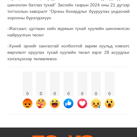
шинэчлэн батлах тухай” Засгийн газрын 2024 оны 21 дүгээр
тогтоолын хавсралт “Орчны бохирдлыг бууруулах үндэсний
хорооны бүрэлдэхүүн
-Жагсаал, цуглаан хийх журмын тухай хуулийн шинэчилсэн
найруулгын төсөл
-Хүний эрхийг хангахтай холбоотой зарим хуульд нэмэлт,
өөрчлөлт оруулах тухай хуулийн төсөл зэрэг 28 асуудлыг
хэлэлцэхээр төлөвлөжээ.
0
0
0
0
0
0
0