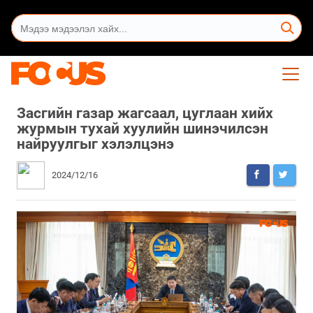
Засгийн газар жагсаал, цуглаан хийх
журмын тухай хуулийн шинэчилсэн
найруулгыг хэлэлцэнэ
2024/12/16