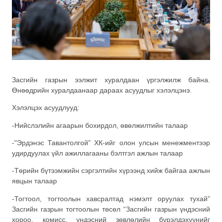
Засгийн газрын ээлжит хуралдаан үргэлжилж байна.
Өнөөдрийн хуралдаанаар дараах асуудлыг хэлэлцэнэ.
Хэлэлцэх асуудлууд:
-Нийслэлийн агаарын бохирдол, өвөлжилтийн талаар
-"Эрдэнэс Тавантолгой” ХК-ийг олон улсын менежментээр
удирдуулах үйл ажиллагааны бэлтгэл ажлын талаар
-Төрийн бүтээмжийн сэргэлтийн хүрээнд хийж байгаа ажлын
явцын талаар
-Тогтоол, тогтоолын хавсралтад нэмэлт оруулах тухай”
Засгийн газрын тогтоолын төсөл “Засгийн газрын үндэсний
хороо, комисс, үндэсний зөвлөлийн бүрэлдэхүүнийг