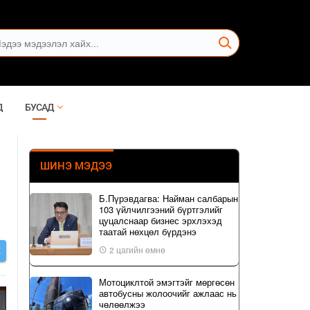
Д
БУСАД
ШИНЭ МЭДЭЭ
Б.Пүрэвдагва: Найман салбарын
103 үйлчилгээний бүртгэлийг
цуцалснаар бизнес эрхлэхэд
таатай нөхцөл бүрдэнэ
2 цагийн өмнө
Х
Мотоциклтой эмэгтэйг мөргөсөн
автобусны жолоочийг ажлаас нь
чөлөөлжээ