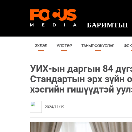
БАРИМТЫГ 
ЭХЛЭЛ
УЛС ТӨР
ТАНЫГ ФОКУСЛАЯ
ФОК
УИХ-ын даргын 84 дүг
Стандартын эрх зүйн
хэсгийн гишүүдтэй уул
2024/11/19