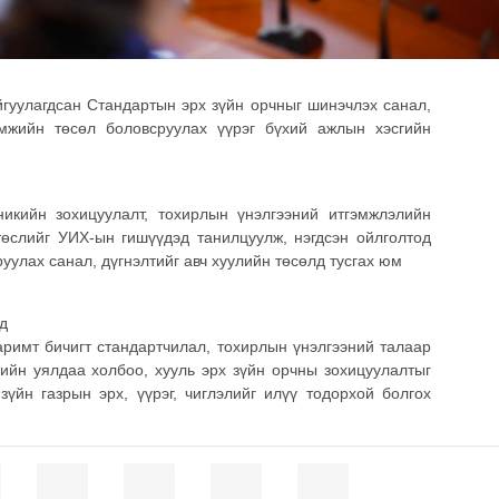
йгуулагдсан Стандартын эрх зүйн орчныг шинэчлэх санал,
оомжийн төсөл боловсруулах үүрэг бүхий ажлын хэсгийн
никийн зохицуулалт, тохирлын үнэлгээний итгэмжлэлийн
өслийг УИХ-ын гишүүдэд танилцуулж, нэгдсэн ойлголтод
уулах санал, дүгнэлтийг авч хуулийн төсөлд тусгах юм
римт бичигт стандартчилал, тохирлын үнэлгээний талаар
гийн уялдаа холбоо, хууль эрх зүйн орчны зохицуулалтыг
зүйн газрын эрх, үүрэг, чиглэлийг илүү тодорхой болгох