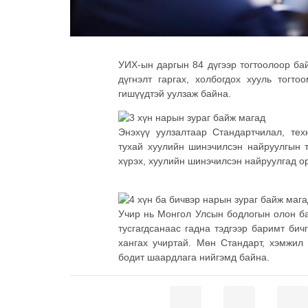
УИХ-ын даргын 84 дүгээр тогтоолоор ба
дүгнэлт гаргах, холбогдох хууль тогт
гишүүдтэй уулзаж байна.
Энэхүү уулзалтаар Стандартчилал, тех
тухай хуулийн шинэчилсэн найруулгын т
хүрэх, хуулийн шинэчилсэн найруулгад ор
Учир
нь Монгол Улсын бодлогын олон ба
тусгагдсанаас гадна тэдгээр баримт бич
хангах учиртай. Мөн Стандарт, хэмжил 
бодит шаардлага нийгэмд байна.