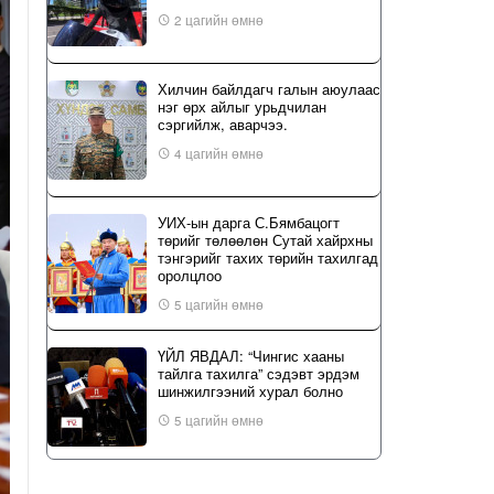
2 цагийн өмнө
Хилчин байлдагч галын аюулаас
нэг өрх айлыг урьдчилан
сэргийлж, аварчээ.
4 цагийн өмнө
УИХ-ын дарга С.Бямбацогт
төрийг төлөөлөн Сутай хайрхны
тэнгэрийг тахих төрийн тахилгад
оролцлоо
5 цагийн өмнө
ҮЙЛ ЯВДАЛ: “Чингис хааны
тайлга тахилга” сэдэвт эрдэм
шинжилгээний хурал болно
5 цагийн өмнө
Б.Сэмжидмаа: Зөвшөөрлийн