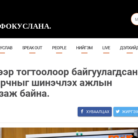
ФОКУСЛАНА.
УСЛАВ
SPEAK OUT
PEOPLE
НИЙГЭМ
LIVE
ДЭЛХИЙ
ээр тогтоолоор байгуулагдсан
 орчныг шинэчлэх ажлын
заж байна.
ХУВААЛЦАХ
ЖИРГЭ