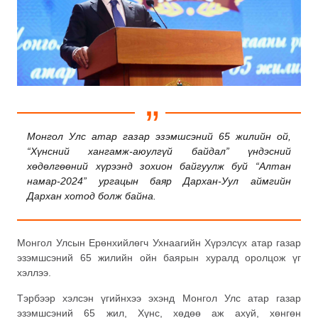
Монгол Улс атар газар эзэмшсэний 65 жилийн ой,
“Хүнсний хангамж-аюулгүй байдал” үндэсний
хөдөлгөөний хүрээнд зохион байгуулж буй “Алтан
намар-2024” ургацын баяр Дархан-Уул аймгийн
Дархан хотод болж байна.
Монгол Улсын Ерөнхийлөгч Ухнаагийн Хүрэлсүх атар газар
эзэмшсэний 65 жилийн ойн баярын хуралд оролцож үг
хэллээ.
Тэрбээр хэлсэн үгийнхээ эхэнд Монгол Улс атар газар
эзэмшсэний 65 жил, Хүнс, хөдөө аж ахуй, хөнгөн