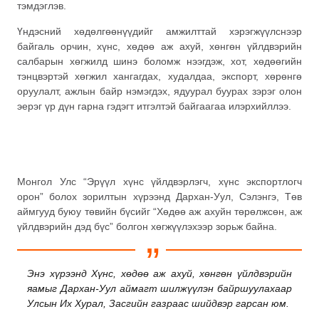
тэмдэглэв.
Үндэсний хөдөлгөөнүүдийг амжилттай хэрэгжүүлснээр
байгаль орчин, хүнс, хөдөө аж ахуй, хөнгөн үйлдвэрийн
салбарын хөгжилд шинэ боломж нээгдэж, хот, хөдөөгийн
тэнцвэртэй хөгжил хангагдах, худалдаа, экспорт, хөрөнгө
оруулалт, ажлын байр нэмэгдэх, ядуурал буурах зэрэг олон
эерэг үр дүн гарна гэдэгт итгэлтэй байгаагаа илэрхийллээ.
Монгол Улс “Эрүүл хүнс үйлдвэрлэгч, хүнс экспортлогч
орон” болох зорилтын хүрээнд Дархан-Уул, Сэлэнгэ, Төв
аймгууд буюу төвийн бүсийг “Хөдөө аж ахуйн төрөлжсөн, аж
үйлдвэрийн дэд бүс” болгон хөгжүүлэхээр зорьж байна.
Энэ хүрээнд Хүнс, хөдөө аж ахуй, хөнгөн үйлдвэрийн
яамыг Дархан-Уул аймагт шилжүүлэн байршуулахаар
Улсын Их Хурал, Засгийн газраас шийдвэр гарсан юм.