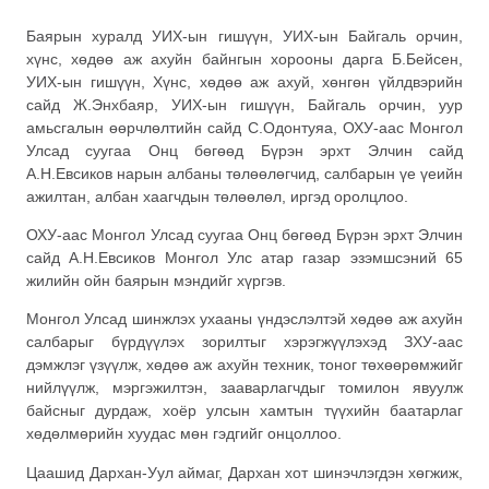
Баярын хуралд УИХ-ын гишүүн, УИХ-ын Байгаль орчин,
хүнс, хөдөө аж ахуйн байнгын хорооны дарга Б.Бейсен,
УИХ-ын гишүүн, Хүнс, хөдөө аж ахуй, хөнгөн үйлдвэрийн
сайд Ж.Энхбаяр, УИХ-ын гишүүн, Байгаль орчин, уур
амьсгалын өөрчлөлтийн сайд С.Одонтуяа, ОХУ-аас Монгол
Улсад суугаа Онц бөгөөд Бүрэн эрхт Элчин сайд
А.Н.Евсиков нарын албаны төлөөлөгчид, салбарын үе үеийн
ажилтан, албан хаагчдын төлөөлөл, иргэд оролцлоо.
ОХУ-аас Монгол Улсад суугаа Онц бөгөөд Бүрэн эрхт Элчин
сайд А.Н.Евсиков Монгол Улс атар газар эзэмшсэний 65
жилийн ойн баярын мэндийг хүргэв.
Монгол Улсад шинжлэх ухааны үндэслэлтэй хөдөө аж ахуйн
салбарыг бүрдүүлэх зорилтыг хэрэгжүүлэхэд ЗХУ-аас
дэмжлэг үзүүлж, хөдөө аж ахуйн техник, тоног төхөөрөмжийг
нийлүүлж, мэргэжилтэн, зааварлагчдыг томилон явуулж
байсныг дурдаж, хоёр улсын хамтын түүхийн баатарлаг
хөдөлмөрийн хуудас мөн гэдгийг онцоллоо.
Цаашид Дархан-Уул аймаг, Дархан хот шинэчлэгдэн хөгжиж,