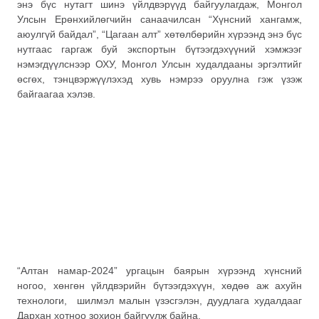
энэ бүс нутагт шинэ үйлдвэрүүд байгуулагдаж, Монгол
Улсын Ерөнхийлөгчийн санаачилсан “Хүнсний хангамж,
аюулгүй байдал”, “Цагаан алт” хөтөлбөрийн хүрээнд энэ бүс
нутгаас гаргаж буй экспортын бүтээгдэхүүний хэмжээг
нэмэгдүүлснээр ОХУ, Монгол Улсын худалдааны эргэлтийг
өсгөх, тэнцвэржүүлэхэд хувь нэмрээ оруулна гэж үзэж
байгаагаа хэлэв.
“Алтан намар-2024” ургацын баярын хүрээнд хүнсний
ногоо, хөнгөн үйлдвэрийн бүтээгдэхүүн, хөдөө аж ахуйн
технологи, шилмэл малын үзэсгэлэн, дуудлага худалдааг
Дархан хотноо зохион байгуулж байна.