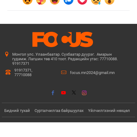
Монгол улс. Улаанбаатар. Сүхбаатар дүүрэг. Амарын
гудамж. Лагшин төв 410 тоот. Редакцийн утас: 77710088.
91917371
91917371,
focus.mn2024@gmail.mn
77710088
Бидний тухай
Сурталчилгаа байршуулах
Үйлчилгээний нөхцөл
© Since 2022 - 2026. Бүх эрх хуулиар хамгаалагдсан. Мэдээлэл
хуулбарлах хориотой.