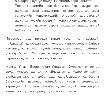
анхаарч, аюулгүй байдлын хяналтыг эрс чангатгах;
Төсөв, хөрөнгийн нөөц боломжоо бүрэн дүүрэн зөв
ашиглаж, зээл санхүүжилт, татвар, даатгал зэрэг
санхүүгийн хөшүүргүүдийг оновчтой, хүртээмжтэй
ашиглаж, хувийн хэвшлийн хөрөнгө оруулалт, хамтын
ажиллагааг дэмжих зэрэгт анхаарах шаардлагатай
байгааг онцлов.
Ингэснээр ард иргэдээ гарал үүсэл нь тодорхой,
найдвартай, дотоодын эрүүл хүнсээр хангаж, ажлын байрыг
нэмэгдүүлж, монгол хүний амьдралын чанар сайжирч,
улмаар Монгол Улс хүнс экспортлогч орон болох боломж
бүрдэнэ гэдгийг онцлон тэмдэглэлээ.
Монгол Улсын Ерөнхийлөгч Ухнаагийн Хүрэлсүх эх орноо
эрүүл хүнсээр хангах их үйлсэд хүнс, хөдөө аж ахуйн
салбарын ажилтан, албан хаагчид, үйлдвэрлэгчид, баялаг
бүтээгчдийн дэмжлэг, манлайлал, хамтын ажиллагаа,
харилцан ойлголцол хамгийн чухал гэдгийг мөн онцлон
тэмдэглэж, хурлын оролцогчдод амжилт хүсэв.