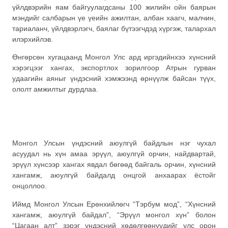
үйлдвэрийн яам байгуулагдсаны 100 жилийн ойн баярын
мэндийг салбарын үе үеийн ажилтан, албан хаагч, малчин,
тариаланч, үйлдвэрлэгч, баялаг бүтээгчдэд хүргэж, талархал
илэрхийлэв.
Өнгөрсөн хугацаанд Монгол Улс ард иргэдийнхээ хүнсний
хэрэгцээг хангах, экспортлох зорилгоор Атрын гурван
удаагийн аяныг үндэсний хэмжээнд өрнүүлж байсан түүх,
ололт амжилтыг дурдлаа.
Монгол Улсын үндэсний аюулгүй байдлын нэг чухал
асуудал нь хүн амаа эрүүл, аюулгүй орчин, найдвартай,
эрүүл хүнсээр хангах явдал бөгөөд байгаль орчин, хүнсний
хангамж, аюулгүй байдалд онцгой анхаарах ёстойг
онцоллоо.
Иймд Монгол Улсын Ерөнхийлөгч “Тэрбум мод”, “Хүнсний
хангамж, аюулгүй байдал”, “Эрүүл монгол хүн” болон
“Цагаан алт” зэрэг үндэсний хөдөлгөөнүүдийг улс орон