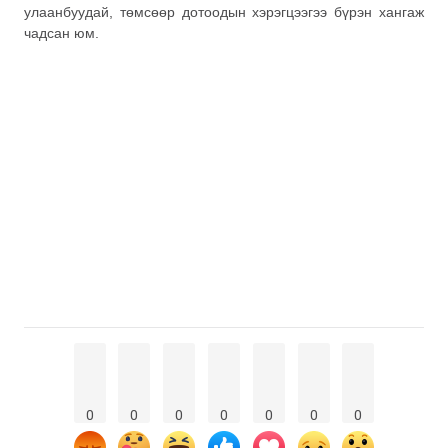
улаанбуудай, төмсөөр дотоодын хэрэгцээгээ бүрэн хангаж
чадсан юм.
0
0
0
0
0
0
0