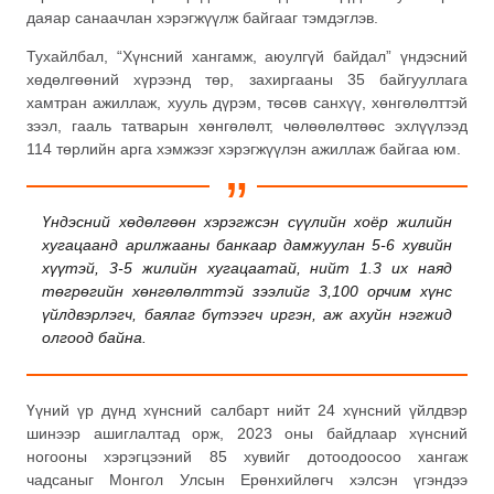
даяар санаачлан хэрэгжүүлж байгааг тэмдэглэв.
Тухайлбал, “Хүнсний хангамж, аюулгүй байдал” үндэсний
хөдөлгөөний хүрээнд төр, захиргааны 35 байгууллага
хамтран ажиллаж, хууль дүрэм, төсөв санхүү, хөнгөлөлттэй
зээл, гааль татварын хөнгөлөлт, чөлөөлөлтөөс эхлүүлээд
114 төрлийн арга хэмжээг хэрэгжүүлэн ажиллаж байгаа юм.
Үндэсний хөдөлгөөн хэрэгжсэн сүүлийн хоёр жилийн
хугацаанд арилжааны банкаар дамжуулан 5-6 хувийн
хүүтэй, 3-5 жилийн хугацаатай, нийт 1.3 их наяд
төгрөгийн хөнгөлөлттэй зээлийг 3,100 орчим хүнс
үйлдвэрлэгч, баялаг бүтээгч иргэн, аж ахуйн нэгжид
олгоод байна.
Үүний үр дүнд хүнсний салбарт нийт 24 хүнсний үйлдвэр
шинээр ашиглалтад орж, 2023 оны байдлаар хүнсний
ногооны хэрэгцээний 85 хувийг дотоодоосоо хангаж
чадсаныг Монгол Улсын Ерөнхийлөгч хэлсэн үгэндээ