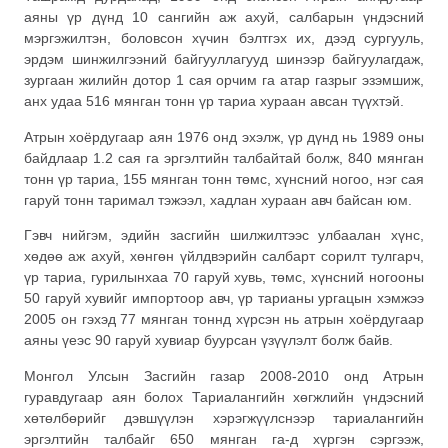
аяны үр дүнд 10 сангийн аж ахуй, салбарын үндэсний
мэргэжилтэн, боловсон хүчин бэлтгэх их, дээд сургууль,
эрдэм шинжилгээний байгууллагууд шинээр байгуулагдаж,
зургаан жилийн дотор 1 сая орчим га атар газрыг эзэмшиж,
анх удаа 516 мянган тонн үр тариа хураан авсан түүхтэй.
Атрын хоёрдугаар аян 1976 онд эхэлж, үр дүнд нь 1989 оны
байдлаар 1.2 сая га эргэлтийн талбайтай болж, 840 мянган
тонн үр тариа, 155 мянган тонн төмс, хүнсний ногоо, нэг сая
гаруй тонн таримал тэжээл, хадлан хураан авч байсан юм.
Гэвч нийгэм, эдийн засгийн шилжилтээс улбаалан хүнс,
хөдөө аж ахуй, хөнгөн үйлдвэрийн салбарт сорилт тулгарч,
үр тариа, гурилынхаа 70 гаруй хувь, төмс, хүнсний ногооны
50 гаруй хувийг импортоор авч, үр тарианы ургацын хэмжээ
2005 он гэхэд 77 мянган тоннд хүрсэн нь атрын хоёрдугаар
аяны үеэс 90 гаруй хувиар буурсан үзүүлэлт болж байв.
Монгол Улсын Засгийн газар 2008-2010 онд Атрын
гуравдугаар аян болох Тариалангийн хөгжлийн үндэсний
хөтөлбөрийг дэвшүүлэн хэрэгжүүлснээр тариалангийн
эргэлтийн талбайг 650 мянган га-д хүргэн сэргээж,