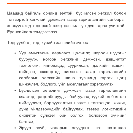
Цаашид байгаль орчинд ээлтэй, бүсчилсэн хөгжил болон
тогтвортой хөгжлийг дэмжсэн газар тариалангийн салбарыг
хөгжүүлэхэд тодорхой ахиц дэвшил, үр дүн гарах учиртайг
Ерөнхийлөгч тэмдэглэлээ.
Тодруулбал, төр, хувийн хэвшлийн зүгээс:
Уур амьсгалын өөрчлөлт, цөлжилт, шороон шуургыг
бууруулж, ногоон хөгжлийг дэмжсэн, дэвшилтэт
технологи, инновацад суурилсан, дэлхийн жишигт
нийцсэн, экспортод чиглэсэн газар тариалангийн
салбарыг хөгжлийн шинэ түвшинд гаргах цогц
шинэчлэл, бодлого, үйл ажиллагааг хэрэгжүүлэх;
Бүсчилсэн хөгжлийг дэмжсэн газар тариалангийн
кластер, цогцолборуудыг байгуулах, түүхий эд бэлтгэн
нийлүүлэлт, борлуулалтын нэгдсэн тогтолцоо, жижиг,
дунд үйлдвэрүүдийг байгуулах, тээвэр логистикийн
оновчтой сүлжээг бий болгох, боловсон хүчнийг
бэлтгэх;
Эрүүл ахуй, чанарын асуудлыг шат шатандаа