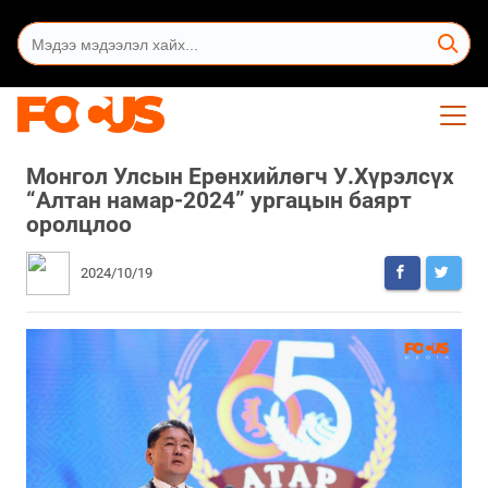
Монгол Улсын Ерөнхийлөгч У.Хүрэлсүх
“Алтан намар-2024” ургацын баярт
оролцлоо
2024/10/19