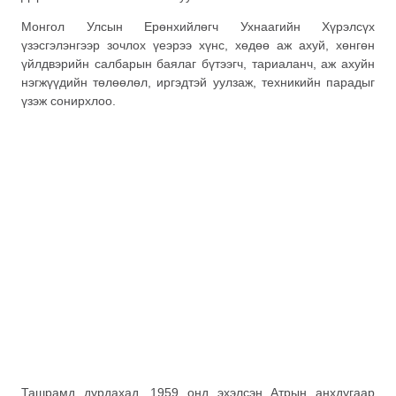
Монгол Улсын Ерөнхийлөгч Ухнаагийн Хүрэлсүх
үзэсгэлэнгээр зочлох үеэрээ хүнс, хөдөө аж ахуй, хөнгөн
үйлдвэрийн салбарын баялаг бүтээгч, тариаланч, аж ахуйн
нэгжүүдийн төлөөлөл, иргэдтэй уулзаж, техникийн парадыг
үзэж сонирхлоо.
Ташрамд дурдахад, 1959 онд эхэлсэн Атрын анхдугаар