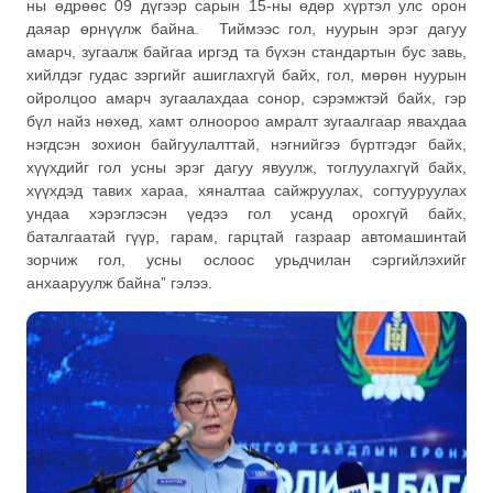
ны өдрөөс 09 дүгээр сарын 15-ны өдөр хүртэл улс орон
даяар өрнүүлж байна. Тиймээс гол, нуурын эрэг дагуу
амарч, зугаалж байгаа иргэд та бүхэн стандартын бус завь,
хийлдэг гудас зэргийг ашиглахгүй байх, гол, мөрөн нуурын
ойролцоо амарч зугаалахдаа сонор, сэрэмжтэй байх, гэр
бүл найз нөхөд, хамт олноороо амралт зугаалгаар явахдаа
нэгдсэн зохион байгуулалттай, нэгнийгээ бүртгэдэг байх,
хүүхдийг гол усны эрэг дагуу явуулж, тоглуулахгүй байх,
хүүхдэд тавих хараа, хяналтаа сайжруулах, согтууруулах
ундаа хэрэглэсэн үедээ гол усанд орохгүй байх,
баталгаатай гүүр, гарам, гарцтай газраар автомашинтай
зорчиж гол, усны ослоос урьдчилан сэргийлэхийг
анхааруулж байна” гэлээ.