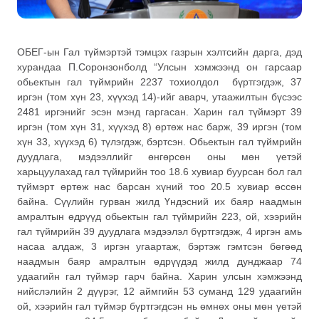
ОБЕГ-ын Гал түймэртэй тэмцэх газрын хэлтсийн дарга, дэд
хурандаа П.Соронзонболд “Улсын хэмжээнд он гарсаар
обьектын гал түймрийн 2237 тохиолдол бүртгэгдэж, 37
иргэн (том хүн 23, хүүхэд 14)-ийг аварч, утаажилтын бүсээс
2481 иргэнийг эсэн мэнд гаргасан. Харин гал түймэрт 39
иргэн (том хүн 31, хүүхэд 8) өртөж нас барж, 39 иргэн (том
хүн 33, хүүхэд 6) түлэгдэж, бэртсэн. Обьектын гал түймрийн
дуудлага, мэдээллийг өнгөрсөн оны мөн үетэй
харьцуулахад гал түймрийн тоо 18.6 хувиар буурсан бол гал
түймэрт өртөж нас барсан хүний тоо 20.5 хувиар өссөн
байна. Сүүлийн гурван жилд Үндэсний их баяр наадмын
амралтын өдрүүд обьектын гал түймрийн 223, ой, хээрийн
гал түймрийн 39 дуудлага мэдээлэл бүртгэгдэж, 4 иргэн амь
насаа алдаж, 3 иргэн угаартаж, бэртэж гэмтсэн бөгөөд
наадмын баяр амралтын өдрүүдэд жилд дунджаар 74
удаагийн гал түймэр гарч байна. Харин улсын хэмжээнд
нийслэлийн 2 дүүрэг, 12 аймгийн 53 суманд 129 удаагийн
ой, хээрийн гал түймэр бүртгэгдсэн нь өмнөх оны мөн үетэй