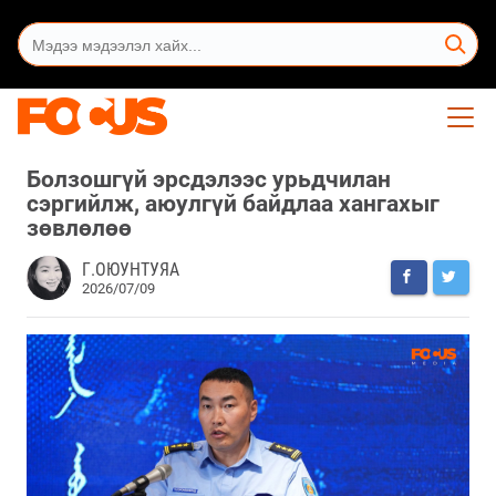
Болзошгүй эрсдэлээс урьдчилан
сэргийлж, аюулгүй байдлаа хангахыг
зөвлөлөө
Г.ОЮУНТУЯА
2026/07/09