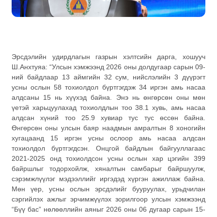
Эрсдэлийн удирдлагын газрын хэлтсийн дарга, хошууч
Ш.Анхтуяа: “Улсын хэмжээнд 2026 оны долдугаар сарын 09-
ний байдлаар 13 аймгийн 32 сум, нийслэлийн 3 дүүрэгт
усны ослын 58 тохиолдол бүртгэгдэж 34 иргэн амь насаа
алдсаны 15 нь хүүхэд байна. Энэ нь өнгөрсөн оны мөн
үетэй харьцуулахад тохиолдлын тоо 38.1 хувь, амь насаа
алдсан хүний тоо 25.9 хувиар тус тус өссөн байна.
Өнгөрсөн оны улсын баяр наадмын амралтын 8 хоногийн
хугацаанд 15 иргэн усны ослоор амь насаа алдсан
тохиолдол бүртгэгдсэн. Онцгой байдлын байгууллагаас
2021-2025 онд тохиолдсон усны ослын хар цэгийн 399
байршлыг тодорхойлж, хяналтын самбарыг байршуулж,
сэрэмжлүүлэг мэдээллийг иргэдэд хүргэн ажиллаж байна.
Мөн үер, усны ослын эрсдэлийг бууруулах, урьдчилан
сэргийлэх ажлыг эрчимжүүлэх зорилгоор улсын хэмжээнд
“Бүү бас” нөлөөллийн аяныг 2026 оны 06 дугаар сарын 15-