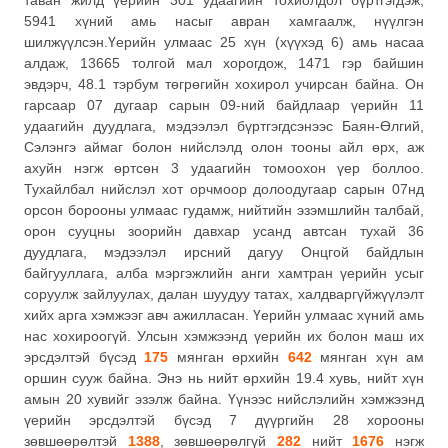
таван жилд үерийн 301 удаагийн тохиолдол бүртгэгдэж,
5941 хүний амь насыг авран хамгаалж, нүүлгэн
шилжүүлсэн.Үерийн улмаас 25 хүн (хүүхэд 6) амь насаа
алдаж, 13665 толгой мал хорогдож, 1471 гэр байшин
эвдэрч, 48.1 тэрбум төгрөгийн хохирол учирсан байна. Он
гарсаар 07 дугаар сарын 09-ний байдлаар үерийн 11
удаагийн дуудлага, мэдээлэл бүртгэгдсэнээс Баян-Өлгий,
Сэлэнгэ аймаг болон нийслэлд олон тооны айл өрх, аж
ахуйн нэгж өртсөн 3 удаагийн томоохон үер боллоо.
Тухайлбал нийслэл хот орчмоор долоодугаар сарын 07нд
орсон борооны улмаас гудамж, нийтийн эзэмшлийн талбай,
орон сууцны зоорийн давхар усанд автсан тухай 36
дуудлага, мэдээлэл ирсний дагуу Онцгой байдлын
байгууллага, алба мэргэжлийн анги хамтран үерийн усыг
соруулж зайлуулах, далан шуудуу татах, халдваргүйжүүлэлт
хийх арга хэмжээг авч ажилласан. Үерийн улмаас хүний амь
нас хохироогүй. Улсын хэмжээнд үерийн их болон маш их
эрсдэлтэй бүсэд
175
мянган өрхийн
642
мянган хүн ам
оршин сууж байна. Энэ нь нийт өрхийн 19.4 хувь, нийт хүн
амын 20 хувийг эзэлж байна. Үүнээс нийслэлийн хэмжээнд
үерийн эрсдэлтэй бүсэд 7 дүүргийн 28 хорооны
зөвшөөрөлтэй
1388
, зөвшөөрөлгүй
282
нийт
1676
нэгж