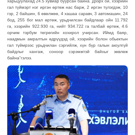
харьцуулахад 24.5 хувиар буурсан байна. Дээрх ой, хээрийн
гал түймэрт нэг иргэн өртөж нас барж, 2 иргэн түлэгдэж, 10
гэр, 2 байшин, 6 өвөлжөө, 4 хашаа саравч, 3 автомашин, 24
бод, 255 бог мал өртөж, урьдчилсан байдлаар ойн 11.792
га, хээрийн 922.930 га, нийт 934.722 га талбай өртөж, 4.6
орчим тэрбум төгрөгийн хохирол учирсан. Иймд баяр,
наадмын амралтын өдрүүдэд ой, хээрийн болон обьектын
гал түймрээс урьдчилан сэргийлж, хүн бүр галын аюулгүй
байдлыг хангаж, соноор сэрэмжтэй байхыг зөвлөж
байна”гэлээ.