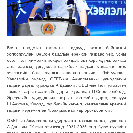
Баяр, наадмын амралтын өдрүүд эхэлж байгаатай
холбогдуулан Онцгой байдлын ерөнхий газраас үер, усны
осол, гал түймрийн нөхцөл байдал, авч хэрэгжүүлж байгаа
арга хэмжээ, урьдчилан сэргийлэх нэгдсэн мэдээлэл өгөх
хэвлэлийн бага хурлыг өнөөдөр зохион байгууллаа.
Хэвлэлийн хуралд ОБЕГ-ын Ажиллагааны удирдлагын
газрын дарга, хурандаа А.Дашням, ОБЕГ-ын Гал түймэртэй
тэмцэх газрын хэлтсийн дарга, хурандаа П.Соронзонболд,
Эрсдэлийн удирдлагын газрын хэлтсийн дарга, хошууч
Ш.Анхтуяа, Хүүхэд, гэр бүлийн хөгжил, хамгааллын ерөнхий
газрын мэргэжилтэн Л.Баярмагнай нар оролцсон юм.
ОБЕГ-ын Ажиллагааны удирдлагын газрын дарга, хурандаа
А.Дашням “Улсын хэмжээнд 2021-2025 онд буюу сүүлийн