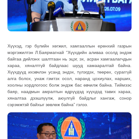
Хүүхэд, гэр бүлийн хөгжил, хамгааллын ерөнхий газрын
мэргэжилтэн Л.Баярмагнай “Хүүхдийн аливаа осолд эндэж
байгаа дийлэнх шалтгаан нь эцэг, эх, асран хамгаалагчдын
хараа, хяналтгүй байдлаас шууд хамааралтай байна.
Хүүхдүүд ихэвчлэн усанд эндэх, түлэгдэх, төөрөх, сураггүй
алга болох, унаж гэмтэх осол, наранд цохиулах, нарших,
хоолны хордлогоос болж эндэж бас өвчилж байна. Тиймээс
баяр, наадмын амралтын өдрүүдэд хүүхдэд тавих хараа,
хяналтаа дээшлүүлж, аюулгүй байдлыг хангаж, сонор
сэрэмжтэй байхыг зөвлөж байна” гэлээ.