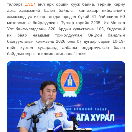
талбарт
1,917
айл өрх оршин сууж байна. Үерийн хариу
арга хэмжээний бэлэн байдлыг хангахаар нийслэлийн
хэмжээнд ус ихээр тогтдог эрсдэл бүхий 41 байршилд 60
мотопомпыг байрлуулсан. Тулгар төрийн 2235, Их Монгол
Улс байгуулагдсаны 820, Ардын хувьсгалын 105, Үндэсний
их баяр наадмыг тохиолдуулан Онцгой байдлын
байгууллагын хэмжээнд 2026 оны 07 дугаар сарын 10-19-
нийг хүртэл хугацаанд албаны өндөржүүлсэн бэлэн
байдлын зэрэгт шилжин ажиллана” гэлээ.