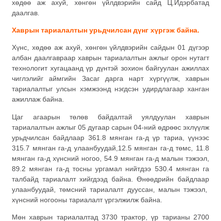
хөдөө аж ахуй, хөнгөн үйлдвэрийн сайд Ц.Идэрбатад
даалгав.
Хаврын тариалалтын урьдчилсан дүнг хүргэж байна.
Хүнс, хөдөө аж ахуй, хөнгөн үйлдвэрийн сайдын 01 дүгээр
албан даалгавраар хаврын тариалалтын ажлыг орон нутагт
технологит хугацаанд үр дүнтэй зохион байгуулан ажиллах
чиглэлийг аймгийн Засаг дарга нарт хүргүүлж, хаврын
тариалалтыг улсын хэмжээнд нэгдсэн удирдлагаар ханган
ажиллаж байна.
Цаг агаарын төлөв байдалтай уялдуулан хаврын
тариалалтын ажлыг 05 дугаар сарын 04-ний өдрөөс эхлүүлж
урьдчилсан байдлаар 361.8 мянган га-д үр тариа, үүнээс
315.7 мянган га-д улаанбуудай,12.5 мянган га-д төмс, 11.8
мянган га-д хүнсний ногоо, 54.9 мянган га-д малын тэжээл,
89.2 мянган га-д тосны ургамал нийтдээ 530.4 мянган га
талбайд тариалалт хийгдээд байна. Өнөөдрийн байдлаар
улаанбуудай, төмсний тариалалт дууссан, малын тэжээл,
хүнсний ногооны тариалалт үргэлжилж байна.
Мөн хаврын тариалалтад 3730 трактор, үр тарианы 2700