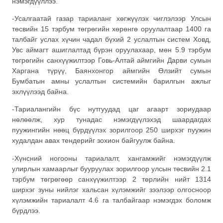
нэмэгдүүллээ.
-Усалгаатай газар тариаланг хөгжүүлэх чиглэлээр Улсын
төсвийн 15 тэрбум төгрөгийн хөрөнгө оруулалтаар 1400 га
талбайг услах хүчин чадал бүхий 2 услалтын систем Ховд,
Увc аймагт ашиглалтад бүрэн оруулахаар, мөн 5.9 тэрбум
төгрөгийн санхүүжилтээр Говь-Алтай аймгийн Дарви сумын
Харгана түрүү, Баянхонгор аймгийн Өлзийт сумын
Бумбатын амны услалтын системийн барилгын ажлыг
эхлүүлээд байна.
-Тариалангийн бүс нутгуудад цаг агаарт зориудаар
нөлөөлж, хур тунадас нэмэгдүүлэхэд шаардагдах
пуужингийн нөөц бүрдүүлэх зорилгоор 250 ширхэг пуужин
худалдан авах тендерийг зохион байгуулж байна.
-Хүнсний ногооны тариалалт, хангамжийг нэмэгдүүлж
улирлын хамаарлыг бууруулах зорилгоор улсын төсвийн 2.1
тэрбум төгрөгөөр санхүүжилтээр 2 төрлийн нийт 1314
ширхэг зуны нийлэг хальсан хүлэмжийг зээлээр олгосноор
хүлэмжийн тариалалт 4.6 га талбайгаар нэмэгдэх боломж
бүрдлээ.