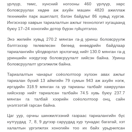
үрлүүр, төмс, хүнсний ногооны 460 үрлүүр, хөрс
боловсруулах хөдөө аж ахуйн машин 4820 ажиллаж
техникийн парк ашиглалт, бэлэн байдлыг 86 хувьд хүргэв.
Ингэснээр хаврын тариалалтын ажлыг технологит хугацаанд
буюу 17–24 хоногийн дотор бүрэн гүйцэтгэлээ.
Энэ жилийн хувьд 270.2 мянган га-д уринш боловсруулж
бэлтгэхээр төлөвлөсөн бөгөөд өнөөдрийн байдлаар
тариалангийн үйлдвэрлэл эрхлэгчид нийт 130.0 мянган га-д
уриншийн нэгдүгээр боловсруулалт хийсэн байна. Уринш
боловсруулалт үргэлжилж байна.
Тариалалтын чанарыг соёололтоор хүлээн авах ажлыг
тариалан бүхий 13 аймгийн 79 сумын 943 аж ахуйн нэгж,
иргэдийн 318.9 мянган га үр тарианы талбайг хамруулан
хийснээр нийт тариалсан талбайн 74.5 хувь буюу 237.7
мянган га талбай хээрийн соёололтоор онц, сайн
үнэлгээтэй гарсан байна.
Цаг уур, орчны шинжилгээний газраас тариалангийн бүс
нутгуудад 7, 8, 9 дүгээр саруудад хур тунадас багатай, хэт
халалтын үргэлжлэх хоногийн тоо их байх урьдчилсан