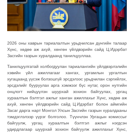
2026 оны хаврын тариалалтын урьдчилсан дүнгийн талаар
Хүнс, хөдөө аж ахуй, хөнгөн үйлдвэрийн сайд Ц.Идэрбат
Засгийн газрын хуралдаанд танилцууллаа.
Танилцуулгатай холбогдуулан тариалангийн үйлдвэрлэлийн
хэвийн үйл ажиллагааг хангах, ургамлын ургалтын
хугацаанд үүсэж болзошгүй эрсдэлээс урьдчилан сэргийлэх,
эрсдэлийг бууруулах арга хэмжээг бүс нутаг, орон нутгийн
онцлогт нийцүүлэн шуурхай зохион байгуулах, ургац
хураалтын бэлтгэл ажлыг ханган ажиллахыг Хүнс, хөдөө аж
ахуй, хөнгөн үйлдвэрийн сайд Ц.Идэрбат болон аймгийн
Засаг дарга нарт Монгол Улсын Засгийн газрын хуралдааны
тэмдэглэлээр үүрэг болголоо. Түүнчлэн Ургацын комиссыг
байгуулж, ургац хураалтын бэлтгэл ажлыг нэгдсэн
удирдлагаар шуурхай зохион байгуулж ажиллахыг Хүнс,