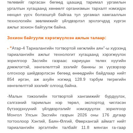
төлөвийг гаргасан бөгөөд цаашид таримал ургамлын
ургалтын хугацаанд хөнөөлт организмын тархалт нэмэгдэх
нөхцөл үүсч болзошгүй байгаа тул ургамал хамгааллын
технологийн зөвлөмжийг үйлдвэрлэл эрхлэгчдэд хүргэх
ажлыг зохион байгуулж байна.
Зохион байгуулж хэрэгжүүлсэн ажлын талаар:
- "
Атар-4 Тариалангийн тогтвортой хөгжлийн аян"-ы хүрээнд
тариалангийн ажлыг технологит хугацаанд хэрэгжүүлэх
зорилгоор Засгийн газраас хариуцан төлөх хүүгийн
дэмжлэгтэй, хөнгөлөлттэй зээлийг банкны эх үүсвэрээр
олгохоор шийдвэрлэсэн бөгөөд өнөөдрийн байдлаар нийт
854 иргэн, аж ахуйн нэгжид 128.9 тэрбум төгрөгийн
хөнгөлөлттэй зээлийг олгоод байна.
-Малын тэжээлийн тогтвортой хангамжийг бүрдүүлэх,
сэлгээний таримлын нэр төрөл, экспортод чиглэсэн
бүтээгдэхүүний үйлдвэрлэлийг нэмэгдүүлэх зорилгоор
Монгол Улсын Засгийн газрын 2026 оны 176 дугаар
тогтоолоор Хэнтий, Баян-Өлгий, Өвөрхангай аймагт нийт
тариалангийн эргэлтийн талбайг 11.8 мянган га-гаар