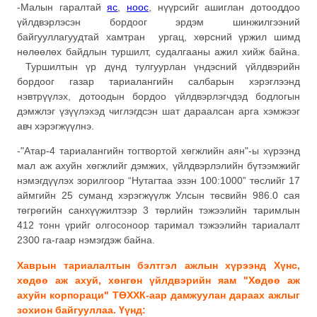
-Малын гаралтай
яс
,
ноос
, нүүрсийг ашиглан дотооддоо
үйлдвэрлэсэн бордоог эрдэм шинжилгээний
байгууллагуудтай хамтран ургац, хөрсний үржил шимд
нөлөөлөх байдлын туршилт, судалгааны ажил хийж байна.
Туршилтын үр дүнд тулгуурлан үндэсний үйлдвэрийн
бордоог газар тариалангийн салбарын хэрэглээнд
нэвтрүүлэх, дотоодын бордоо үйлдвэрлэгчдэд бодлогын
дэмжлэг үзүүлэхэд чиглэгдсэн шат дараалсан арга хэмжээг
авч хэрэгжүүлнэ.
-"Атар-4 тариалангийн тогтвортой хөгжлийн аян"-ы хүрээнд
мал аж ахуйн хөгжлийг дэмжих, үйлдвэрлэлийн бүтээмжийг
нэмэгдүүлэх зорилгоор “Нутагтаа эзэн 100:1000” төслийг 17
аймгийн 25 суманд хэрэгжүүлж Улсын төсвийн 986.0 сая
төгрөгийн санхүүжилтээр 3 төрлийн тэжээлийн таримлын
412 тонн үрийг олгосоноор таримал тэжээлийн тариалалт
2300 га-гаар нэмэгдэж байна.
Хаврын тариалалтын бэлтгэл ажлын хүрээнд Хүнс,
хөдөө аж ахуй, хөнгөн үйлдвэрийн яам "Хөдөө аж
ахуйн корпораци" ТӨХХК
-
аа
р дамжуулан
дараах ажлыг
зохион байгууллаа. Үүнд
: