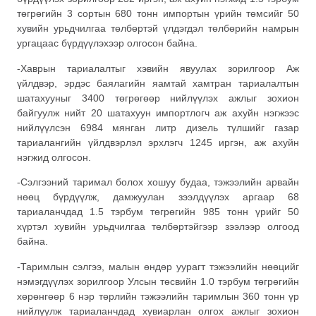
төгрөгийн 3 сортын 680 тонн импортын үрийн төмсийг 50
хувийн урьдчилгаа төлбөртэй үлдэгдэл төлбөрийн намрын
ургацаас бүрдүүлэхээр олгосон байна.
-Хаврын тариалалтыг хэвийн явуулах зорилгоор Аж
үйлдвэр, эрдэс баялагийн яамтай хамтран тариалалтын
шатахууныг 3400 төгрөгөөр нийлүүлэх ажлыг зохион
байгуулж нийт 20 шатахуун импортлогч аж ахуйн нэгжээс
нийлүүлсэн 6984 мянган литр дизель түлшийг газар
тариалангийн үйлдвэрлэл эрхлэгч 1245 иргэн, аж ахуйн
нэгжид олгосон.
-Сэлгээний таримал болох хошуу будаа, тэжээлийн арвайн
нөөц бүрдүүлж, дамжуулан зээлдүүлэх аргаар 68
тариаланчдад 1.5 тэрбум төгрөгийн 985 тонн үрийг 50
хүртэл хувийн урьдчилгаа төлбөртэйгээр зээлээр олгоод
байна.
-Таримлын сэлгээ, малын өндөр уурагт тэжээлийн нөөцийг
нэмэгдүүлэх зорилгоор Улсын төсвийн 1.0 тэрбум төгрөгийн
хөрөнгөөр 6 нэр төрлийн тэжээлийн таримлын 360 тонн үр
нийлүүлж тариаланчдад хувиарлан олгох ажлыг зохион