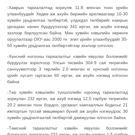
-Хаврын тариалалтад зориулж 11.8 мянган тонн үрийн
улаанбуудайг Хөдөө аж ахуйн биржийн арилжаагаар 10-30
хувийн урьдчилгаа төлбөртэй, үлдэгдэл төлбөрийг намрын
ургацаас нөхөн бүрдүүлэхээр 341 иргэн, аж ахуйн нэгжид
зээлээр борлуулсан байна. Мөн хувийн хэвшлийн хөрөнгө
оруулалтаар ОХУ-аас 2000 тн элит үрийн улаанбуудайг 30-
50 хувийн урьдчилгаа төлбөртэйгээр зээлээр олголоо.
-Хүнсний ногооны тариалалтыг хэвийн явуулах боломжийг
бүрдүүлэх зорилгоор Улсын төсвийн 304.9 сая төгрөгийн
санхүүжилтээр 3 төрлийн 2.0 мянган кг хүнсний ногооны
үрийг хүсэлт гаргасан 60 иргэн, аж ахуйн нэгжид олгосон
байна.
-Төр хувийн хэвшлийн түншлэлийн хүрээнд тариалалтад
зориулан 232 иргэн, аж ахуй нэгжид 12.0 тэрбум төгрөгийн
20.2 мянган тонн бордоо, ургамал хамгааллын бодисыг 21
импортын тусгай зөвшөөрөл бүхий аж ахуйн нэгжүүдээс 30
хувийн урьдчилгаатай төлбөртэй дамжуулан олгосон байна.
-Төмсний тариалалтыг хэвийн явуулах боломжийг
бүрдүүлэх зорилгоор 232 иргэн, аж ахуйн нэгжид 1.5 тэрбум