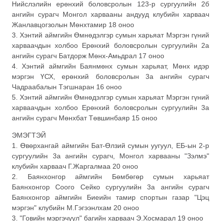
Нийслэлийн ерөнхий боловсролын 123-р сургуулийн 2б
ангийн сурагч Монгол харвааны андууд клубийн харваач
Жанлавцогзолын Мөнхтамир 18 оноо
3. Хэнтий аймгийн Өмнөдэлгэр сумын харьяат Мэргэн гүний
харваачдын холбоо Ерөнхий боловсролын сургуулийн 2а
ангийн сурагч Батдорж Мөнх-Амьдрал 17 оноо
4. Хэнтий аймгийн Баянмөнх сумын харьяат, Мөнх идэр
мэргэн ҮСХ, ерөнхий боловсролын 3а ангийн сурагч
Чадраабалын Тэгшнаран 16 оноо
5. Хэнтий аймгийн Өмнөдэлгэр сумын харьяат Мэргэн гүний
харваачдын холбоо Ерөнхий боловсролын сургуулийн 3а
ангийн сурагч Мөнхбат Төвшинбаяр 15 оноо
ЭМЭГТЭЙ
1. Өвөрхангай аймгийн Бат-Өлзий сумын уугуул, ЕБ-ын 2-р
сургуулийн 3а ангийн сурагч, Монгол харвааны "Зэлмэ"
клубийн харваач Г.Жаргалмаа 20 оноо
2. Баянхонгор аймгийн Бөмбөгөр сумын харьяат
Баянхонгор Соого Сейко сургуулийн 3а ангийн сурагч
Баянхонгор аймгийн Биеийн тамир спортын газар "Цэц
мэргэн" клубийн М.Гэгээнлхам 20 оноо
3. "Говийн мэргэчүүл" багийн харваач Э.Хосмарал 19 оноо