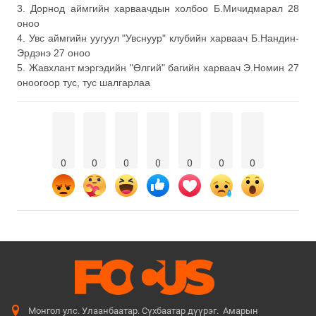
3. Дорнод аймгийн харваачдын холбоо Б.Мичидмарал 28
оноо
4. Увс аймгийн уугуул "Увснуур" клубийн харваач Б.Нандин-
Эрдэнэ 27 оноо
5. Жавхлант мэргэдийн "Өлгий" багийн харваач Э.Номин 27
оноогоор тус, тус шалгарлаа
0
0
0
0
0
0
0
Монгол улс. Улаанбаатар. Сүхбаатар дүүрэг. Амарын