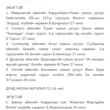
ЭМЭГТЭЙ
1. Өвөрхангай аймгийн Баруунбаян-Улаан сумын уугуул
Нийслэлийн ЕБ-ын 123-р сургууль Монгол харвааны
"Андууд" клубийн харваач Б.Бундхорол 27 оноо
2. Сэлэнгэ аймгийн Түшиг сумын уугуул Орхон аймаг
"Хангарди" спорт хороо, 4-р сургуулийн 6д ангийн сурагч
Б.Тэргэл -27 оноо
3. Сүхбаатар аймгийн Асгат сумын уугуул, Сүхбаатар
аймгийн Биеийн тамир спорт хорооны харваач 2-р
сургуулийн 5б ангийн сурагч Б.Анхилуун 27 оноо
4. Дундговь аймгийн Эрдэнэдалай сумын уугуул "Их мандал
зурхай цахиур" багийн харваач М.Үжин 27 оноо
5. Хэнтий аймгийн Баянмөнх сумын уугуул Мөнх Идэр
мэргэн үндэсний сурын холбоо ЕБС-ийн 5а ангийн
Э.Гүнзаяа 26 оноо
ДУНД НАСНЫ АНГИЛАЛ /12-14 нас/
ЭРЭГТЭЙ
1. Завхан аймгийн Алдархаан сум "Жавхлан Мэргэдийн
Өлгий" клубийн харваач Э.Жамъянгарав 24 оноо