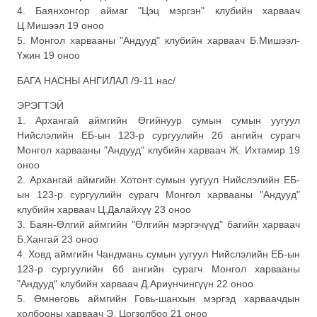
4. Баянхонгор аймаг "Цэц мэргэн" клубийн харваач
Ц.Мишээл 19 оноо
5. Монгол харвааны "Андууд" клубийн харваач Б.Мишээл-
Үжин 19 оноо
БАГА НАСНЫ АНГИЛАЛ /9-11 нас/
ЭРЭГТЭЙ
1. Архангай аймгийн Өгийнуур сумын сумын уугуул
Нийслэлийн ЕБ-ын 123-р сургуулийн 2б ангийн сурагч
Монгол харвааны "Андууд" клубийн харваач Ж. Ихтамир 19
оноо
2. Архангай аймгийн Хотонт сумын уугуул Нийслэлийн ЕБ-
ын 123-р сургуулийн сурагч Монгол харвааны "Андууд"
клубийн харваач Ц.Далайхүү 23 оноо
3. Баян-Өлгий аймгийн "Өлгийн мэргэчүүд" багийн харваач
Б.Хангай 23 оноо
4. Ховд аймгийн Чандмань сумын уугуул Нийслэлийн ЕБ-ын
123-р сургуулийн 6б ангийн сурагч Монгол харвааны
"Андууд" клубийн харваач Д.Ариунчингүүн 22 оноо
5. Өмнөговь аймгийн Говь-шанхын мэргэд харваачдын
холбооны харваач Э. Цогзолбоо 21 оноо