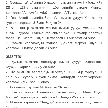
2. Өвөрхангай аймгийн Хархорин сумын уугуул Нийслэлийн
ЕБ-ын 123-р сургуулийн 10в ангийн сурагч Монгол
харвааны "Андууд" клубийн харваач А.Түвшинбаяр
3. Говь-Алтай аймгийн Баян-Уул сумын уугуул Хантайшир
зурхайн харваач Э.Буян-Эрдэнэ 24 оноо
4. Баянхонгор аймгийн Өлзийт сумын уугуул ЕБС-ийн 6а
ангийн сурагч, Баянхонгор аймаг биеийн тамир спортын
газар "Цэц мэргэн" клубийн харваач П.Гансэлэм 24 оноо
5. Завхан харваачдын холбоо "Домогт мэргэн" клубийн
харваач Г.Билгүүндалай 23 оноо
ЭМЭГТЭЙ
1. Булган аймгийн Баяннуур сумын уугуул "Засагтхан"
клубийн харваач Б.Ану 28 оноо
2. Увс аймгийн Хяргас сумын уугуул ЕБ-ын 4-р сургуулийн
8г ангийн сурагч, Орхон аймаг "Хангарди" спорт хорооны
харваач Б.Мишээл 26 оноо
3. Хантайшир зурхай М. Чимбай 26 оноо
4. Хэнтий аймаг Баянмөнх сумын уугуул, "Мөнх Идэр
Мэргэн" харваачдын холбооны Ө.Нандин-Уянга 26 оноо
5. Монгол харвааны "Андууд" клубийн харваач Б.Хулангоо
25 оноо