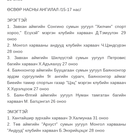
ӨСВӨР НАСНЫ АНГИЛАЛ /15-17 нас/
ЭРЭГТЭЙ
1. Завхан аймгийн Сонгино сумын уугуул "Хилчин" спорт
хороо," Есүхэй" мэргэн клубийн харваач Д.Тэмүүлэн 29
оноо
2. Монгол харвааны андууд клубийн харваач Ч.Цэндсүрэн
28 оноо
3. Завхан аймгийн Шилүүстэй сумын уугуул Петровис
багийн харваач Х.Адъяахүү 27 оноо
4. Баянхонгор аймгийн Бууцагаан сумын уугуул Баянхонгор
эрдэм сургуулийн 9г ангийн сурагч, Баянхонгор аймаг
Биеийн тамир спортын газар "Цэц" мэргэн клубийн харваач
Х.Хүрэлцоож 27 оноо
5. Баян-Өлгий аймгийн уугуул Нуман тамгатан багийн
харваач М. Батцэнгэл 26 оноо
ЭМЭГТЭЙ
1. Хантайшир зурхайн харваач Э.Халиунаа 31 оноо
2. Төв аймгийн "Архуст" сумын уугуул Монгол харвааны
"Андууд" клубийн харваач Б.Энхрийцэцэг 28 оноо