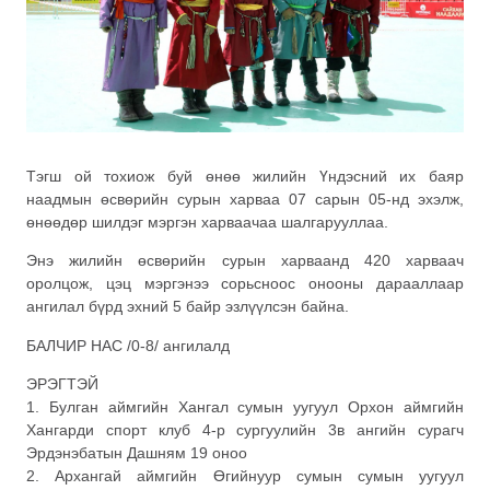
Тэгш ой тохиож буй өнөө жилийн Үндэсний их баяр
наадмын өсвөрийн сурын харваа 07 сарын 05-нд эхэлж,
өнөөдөр шилдэг мэргэн харваачаа шалгарууллаа.
Энэ жилийн өсвөрийн сурын харваанд 420 харваач
оролцож, цэц мэргэнээ сорьсноос онооны дарааллаар
ангилал бүрд эхний 5 байр эзлүүлсэн байна.
БАЛЧИР НАС /0-8/ ангилалд
ЭРЭГТЭЙ
1. Булган аймгийн Хангал сумын уугуул Орхон аймгийн
Хангарди спорт клуб 4-р сургуулийн 3в ангийн сурагч
Эрдэнэбатын Дашням 19 оноо
2. Архангай аймгийн Өгийнуур сумын сумын уугуул