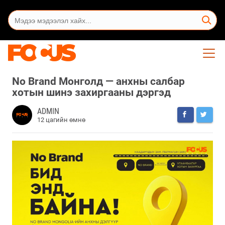
No Brand Монголд — анхны салбар
хотын шинэ захиргааны дэргэд
ADMIN
12 цагийн өмнө