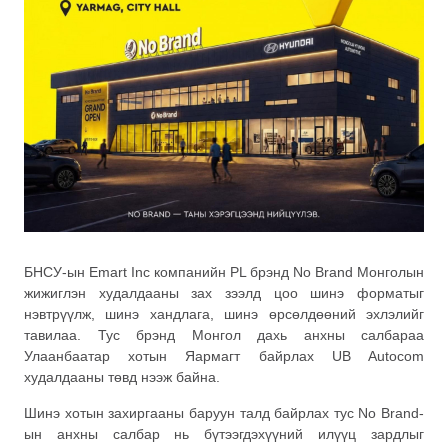
БНСУ-ын Emart Inc компанийн PL брэнд No Brand Монголын
жижиглэн худалдааны зах зээлд цоо шинэ форматыг
нэвтрүүлж, шинэ хандлага, шинэ өрсөлдөөний эхлэлийг
тавилаа. Тус брэнд Монгол дахь анхны салбараа
Улаанбаатар хотын Яармагт байрлах UB Autocom
худалдааны төвд нээж байна.
Шинэ хотын захиргааны баруун талд байрлах тус No Brand-
ын анхны салбар нь бүтээгдэхүүний илүүц зардлыг