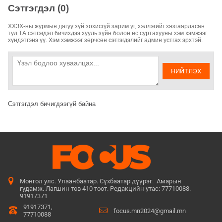
Сэтгэгдэл (0)
ХХЗХ-ны журмын дагуу зүй зохисгүй зарим үг, хэллэгийг хязгаарласан
тул ТА сэтгэгдэл бичихдээ хууль зүйн болон ёс суртахууны хэм хэмжээг
хүндэтгэнэ үү. Хэм хэмжээг зөрчсөн сэтгэгдэлийг админ устгах эрхтэй.
НИЙТЛЭХ
Сэтгэгдэл бичигдээгүй байна
Монгол улс. Улаанбаатар. Сүхбаатар дүүрэг. Амарын
гудамж. Лагшин төв 410 тоот. Редакцийн утас: 77710088.
91917371
91917371,
focus.mn2024@gmail.mn
77710088