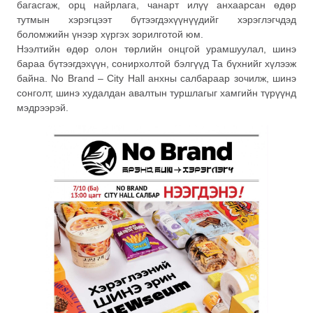
багасгаж, орц найрлага, чанарт илүү анхаарсан өдөр
тутмын хэрэгцээт бүтээгдэхүүнүүдийг хэрэглэгчдэд
боломжийн үнээр хүргэх зорилготой юм.
Нээлтийн өдөр олон төрлийн онцгой урамшуулал, шинэ
бараа бүтээгдэхүүн, сонирхолтой бэлгүүд Та бүхнийг хүлээж
байна. No Brand – City Hall анхны салбараар зочилж, шинэ
сонголт, шинэ худалдан авалтын туршлагыг хамгийн түрүүнд
мэдрээрэй.