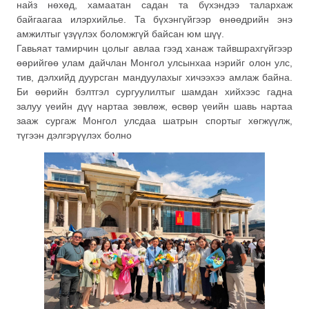
найз нөхөд, хамаатан садан та бүхэндээ талархаж
байгаагаа илэрхийлье. Та бүхэнгүйгээр өнөөдрийн энэ
амжилтыг үзүүлэх боломжгүй байсан юм шүү.
Гавьяат тамирчин цолыг авлаа гээд ханаж тайвшрахгүйгээр
өөрийгөө улам дайчлан Монгол улсынхаа нэрийг олон улс,
тив, дэлхийд дуурсган мандуулахыг хичээхээ амлаж байна.
Би өөрийн бэлтгэл сургуулилтыг шамдан хийхээс гадна
залуу үеийн дүү нартаа зөвлөж, өсвөр үеийн шавь нартаа
зааж сургаж Монгол улсдаа шатрын спортыг хөгжүүлж,
түгээн дэлгэрүүлэх болно