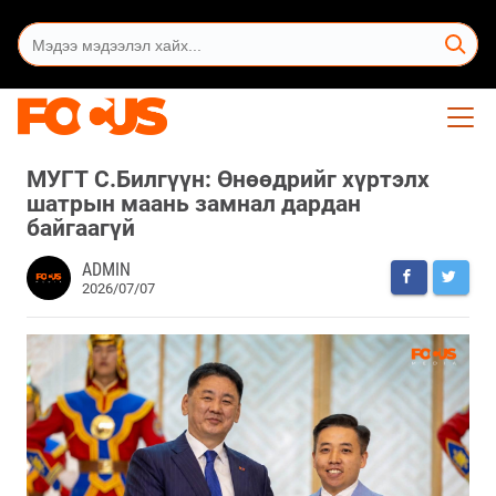
МУГТ С.Билгүүн: Өнөөдрийг хүртэлх
шатрын маань замнал дардан
байгаагүй
ADMIN
2026/07/07