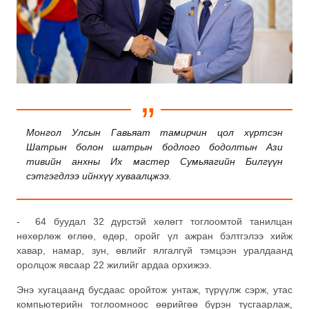
Монгол Улсын Гавьяат тамирчин цол хүртсэн
Шатрын болон шатрын бодлого бодолтын Ази
тивийн анхны Их мастер Сумьяагийн Билгүүн
сэтгэгдлээ ийнхүү хуваалцжээ.
- 64 буудал 32 дүрстэй хөлөгт тоглоомтой танилцан
нөхөрлөж өглөө, өдөр, оройг үл ажран бэлтгэлээ хийж
хавар, намар, зун, өвлийг ялгалгүй тэмцээн уралдаанд
оролцож явсаар 22 жилийг ардаа орхижээ.
Энэ хугацаанд бусдаас оройтож унтаж, түрүүлж сэрж, утас
компьютерийн тоглоомноос өөрийгөө бүрэн тусгаарлаж,