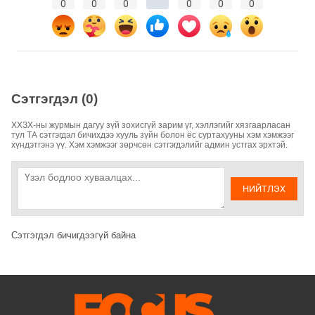
0
0
0
0
0
0
Сэтгэгдэл (0)
ХХЗХ-ны журмын дагуу зүй зохисгүй зарим үг, хэллэгийг хязгаарласан
тул ТА сэтгэгдэл бичихдээ хууль зүйн болон ёс суртахууны хэм хэмжээг
хүндэтгэнэ үү. Хэм хэмжээг зөрчсөн сэтгэгдэлийг админ устгах эрхтэй.
НИЙТЛЭХ
Сэтгэгдэл бичигдээгүй байна