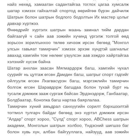
найз нөхөд, хамаатан садантайгаа тоглох цагаа хумсалж
шатар хэмээх гайхалтай спортод өөрийгөө бүрэн дайчилж
Шатрын болон шатрын бодлого бодолтын Их мастер цолыг
давхар хүртжээ.
Өнөөдрийг хүртэлх шатрын маань замнал тийм дардан
байгаагүй ч сайн аав ээжийн хүчинд үргэлж толгой өөд
зорьсон зорилгынхоо төлөө хичээж ирсэн бөгөөд "Монгол
улсын гавьяат тамирчин" хэмээх эрхэм хүндтэй шагналыг
авахад хамгийн том нөлөөг үзүүлсэн аав ээждээ хайртайгаа
хэлэхийг хүсэж байна
Шатар анхлан заасан Мягмардорж багш, хамгийн чухал
суурийг нь цутгаж өгсөн Дамдин багш, шатрыг спорт гэдгийг
ойлгуулж өгсөн Лхагвасүрэн багш, мэргэжлийн тамирчин
болгож өгсөн Шаравдорж багшдаа болон тухай бүрт нь
тусалж дэмжиж зааж сургаж байсан Эрдэнэдорж, Ганбаатар,
Болдбаатар, Конопка багш нартаа баярлалаа.
Тамирчин хүний амьдрал санхүүгийн сорилт бэрхшээлтэй
тогтмол тулгарч байдаг бөгөөд энэ хүртэл дэмжиж ирсэн
"Алдар" спорт хороо, "Сүлд" спорт хороо, ABChess шатрын
академи, Монголын шатрын холбоо, Үндэсний шигшээ баг
болон хувь хүн, албан байгууллага, найзууд, аав ээжийн