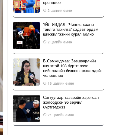
оролцлоо
2 цагийн өмнө
ҮЙЛ ЯВДАЛ: “Чингис хааны
тайлга тахилга” сэдэвт эрдэм
шинжилгээний хурал болно
2 цагийн өмнө
Б.Сэмжидмаа: Зөвшөөрлийн
шинжтэй 103 бүртгэлээс
нийслэлийн бизнес эрхлэгчдийг
чөлөөллөө
16 цагийн өмнө
Согтуугаар тээврийн хэрэгсэл
жолоодсон 95 зөрчил
бүртгэгджээ
21 цагийн өмнө
“Туул усан цогцолбор” төслийн