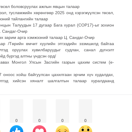
 төсөл боловсруулах ажлын явцын талаар
ээл, тусламжийн хөрөнгөөр 2025 онд хэрэгжүүлсэн төсөл,
ээний тайлангийн талаар
енцын Талуудын 17 дугаар Бага хурал (СОР17)-ыг зохион
. Сандаг-Очир
лэх зарим арга хэмжээний талаар Ц. Сандаг-Очир
аар /Төрийн өмчит хуулийн этгээдийн эзэмшилд байгаа
лтэд оруулах хувилбаруудыг судлан, санал дүгнэлт
йд бүргэд алтны үндсэн орд/
н авах Монгол Улсын Засгийн газрын цахим систем (e-
07 оноос хойш байгуулсан цахилгаан эрчим хүч худалдах,
илтэд хийсэн хяналт шалгалтын талаар хуралдаанд
0
0
0
0