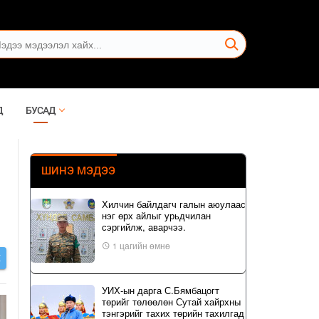
Д
БУСАД
ШИНЭ МЭДЭЭ
Хилчин байлдагч галын аюулаас
нэг өрх айлыг урьдчилан
сэргийлж, аварчээ.
1 цагийн өмнө
Х
УИХ-ын дарга С.Бямбацогт
төрийг төлөөлөн Сутай хайрхны
тэнгэрийг тахих төрийн тахилгад