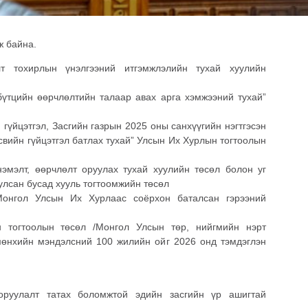
ж байна.
алт тохирлын үнэлгээний итгэмжлэлийн тухай хуулийн
бүтцийн өөрчлөлтийн талаар авах арга хэмжээний тухай”
гүйцэтгэл, Засгийн газрын 2025 оны санхүүгийн нэгтгэсэн
вийн гүйцэтгэл батлах тухай” Улсын Их Хурлын тогтоолын
эмэлт, өөрчлөлт оруулах тухай хуулийн төсөл болон уг
улсан бусад хууль тогтоомжийн төсөл
Монгол Улсын Их Хурлаас соёрхон баталсан гэрээний
ын тогтоолын төсөл /Монгол Улсын төр, нийгмийн нэрт
мөнхийн мэндэлсний 100 жилийн ойг 2026 онд тэмдэглэн
оруулалт татах боломжтой эдийн засгийн үр ашигтай