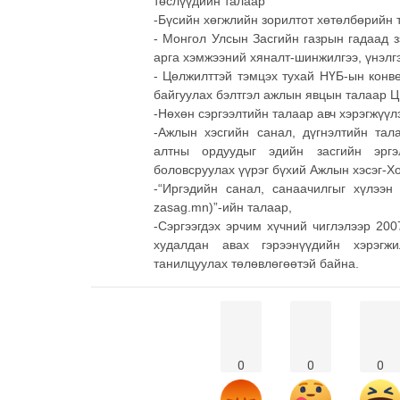
төслүүдийн талаар
-Бүсийн хөгжлийн зорилтот хөтөлбөрийн
- Монгол Улсын Засгийн газрын гадаад з
арга хэмжээний хяналт-шинжилгээ, үнэлг
- Цөлжилттэй тэмцэх тухай НҮБ-ын конв
байгуулах бэлтгэл ажлын явцын талаар Ц
-Нөхөн сэргээлтийн талаар авч хэрэгжүү
-Ажлын хэсгийн санал, дүгнэлтийн тал
алтны ордуудыг эдийн засгийн эргэ
боловсруулах үүрэг бүхий Ажлын хэсэг-Хо
-“Иргэдийн санал, санаачилгыг хүлээ
zasag.mn)”-ийн талаар,
-Сэргээгдэх эрчим хүчний чиглэлээр 20
худалдан авах гэрээнүүдийн хэрэгж
танилцуулах төлөвлөгөөтэй байна.
0
0
0