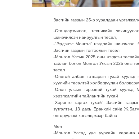
Засгийн газрын 25-р хуралдаан үргэлжил
-Стандартчилал, техникийн зохицуул
шинэчилсэн найруулгын төсөл,
-“Эрдэнэс Монгол” нэгдлийн шинэчлэл, 
Засгийн газрын тогтоолын төсөл
-Монгол Улсын 2025 оны нэгдсэн төсвийн 
тайлан болон Монгол Улсын 2025 оны төс
төсөл
-Онцгой албан татварын тухай хуульд н
хуулийн төсөлтэй холбогдуулан боловсру
-Олон улсын гэрээний тухай хуульд 
хэрэгжилтийн тайлангийн тухай
-Хөрөнгө гаргах тухай” Засгийн газр
зүтгэлтэн, 13 дахь Ерөнхий сайд Ж.Бат
өнгөрүүлэх/ хэлэлцэхээр байна.
Мөн
-Монгол Улсад уул уурхайн хөрөнгө 