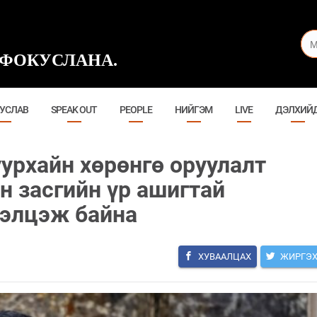
ФОКУСЛАНА.
УСЛАВ
SPEAK OUT
PEOPLE
НИЙГЭМ
LIVE
ДЭЛХИЙ
уурхайн хөрөнгө оруулалт
н засгийн үр ашигтай
лэлцэж байна
ХУВААЛЦАХ
ЖИРГЭ