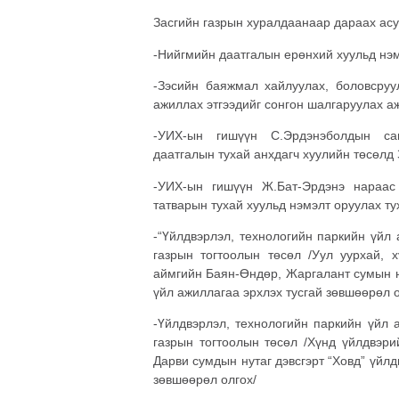
Засгийн газрын хуралдаанаар дараах асу
-Нийгмийн даатгалын ерөнхий хуульд нэм
-Зэсийн баяжмал хайлуулах, боловсруу
ажиллах этгээдийг сонгон шалгаруулах а
-УИХ-ын гишүүн С.Эрдэнэболдын сан
даатгалын тухай анхдагч хуулийн төсөлд 
-УИХ-ын гишүүн Ж.Бат-Эрдэнэ нараас
татварын тухай хуульд нэмэлт оруулах ту
-“Үйлдвэрлэл, технологийн паркийн үйл 
газрын тогтоолын төсөл /Уул уурхай, 
аймгийн Баян-Өндөр, Жаргалант сумын ну
үйл ажиллагаа эрхлэх тусгай зөвшөөрөл о
-Үйлдвэрлэл, технологийн паркийн үйл 
газрын тогтоолын төсөл /Хүнд үйлдвэри
Дарви сумдын нутаг дэвсгэрт “Ховд” үйлд
зөвшөөрөл олгох/