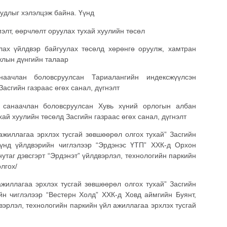
удлыг хэлэлцэж байна. Үүнд
элт, өөрчлөлт оруулах тухай хуулийн төсөл
лах үйлдвэр байгуулах төсөлд хөрөнгө оруулж, хамтран
жлын дүнгийн талаар
аачлан боловсруулсан Тариалангийн индексжүүлсэн
Засгийн газраас өгөх санал, дүгнэлт
 санаачлан боловсруулсан Хувь хүний орлогын албан
хай хуулийн төсөлд Засгийн газраас өгөх санал, дүгнэлт
ажиллагаа эрхлэх тусгай зөвшөөрөл олгох тухай” Засгийн
хүнд үйлдвэрийн чиглэлээр “Эрдэнэс ҮТП” ХХК-д Орхон
таг дэвсгэрт “Эрдэнэт” үйлдвэрлэл, технологийн паркийн
лгох/
ажиллагаа эрхлэх тусгай зөвшөөрөл олгох тухай” Засгийн
йн чиглэлээр “Вестерн Холд” ХХК-д Ховд аймгийн Буянт,
вэрлэл, технологийн паркийн үйл ажиллагаа эрхлэх тусгай