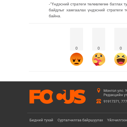
-“Үндэсний стратеги төлөвлөгөө батлах т
байдлыг хамгаалах үндэсний стратеги т
байна.
0
0
0
Монгол улс. 
Редакцийн ут
91917371, 77
Бидний тухай
Сурталчилгаа байршуулах
Үйлчилгээ