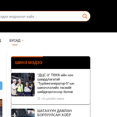
Д
БУСАД
ШИНЭ МЭДЭЭ
"ДЦС-3” ТӨХК-ийн нэн
шаардлагатай
“Турбингенератор-5”-ын
Х
шинэчлэлийн төсвийг
шийдвэрлэхээр болов
18 цагийн өмнө
ШАТАХУУН ДАМЛАН
БОРЛУУЛСАН ХОЁР