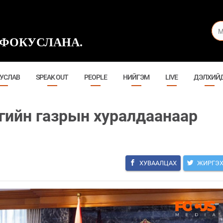
ФОКУСЛАНА.
УСЛАВ
SPEAK OUT
PEOPLE
НИЙГЭМ
LIVE
ДЭЛХИЙ
ийн газрын хуралдаанаар
ХУВААЛЦАХ
ЖИРГЭ