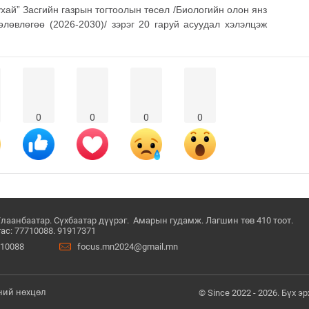
ухай” Засгийн газрын тогтоолын төсөл /Биологийн олон янз
өлөвлөгөө (2026-2030)/ зэрэг 20 гаруй асуудал хэлэлцэж
0
0
0
0
Улаанбаатар. Сүхбаатар дүүрэг. Амарын гудамж. Лагшин төв 410 тоот.
ас: 77710088. 91917371
710088
focus.mn2024@gmail.mn
ний нөхцөл
© Since 2022 - 2026. Бүх 