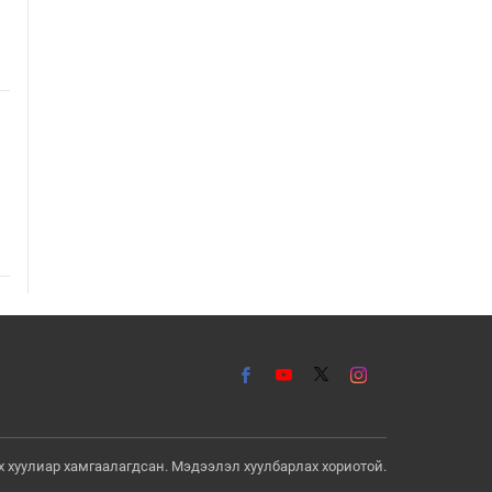
төрийг төлөөлөн Сутай хайрхны
тэнгэрийг тахих төрийн тахилгад
оролцлоо
Өчигдөр
ҮЙЛ ЯВДАЛ: “Чингис хааны
тайлга тахилга” сэдэвт эрдэм
шинжилгээний хурал болно
Өчигдөр
Б.Сэмжидмаа: Зөвшөөрлийн
шинжтэй 103 бүртгэлээс
нийслэлийн бизнес эрхлэгчдийг
чөлөөллөө
Өчигдөр
Согтуугаар тээврийн хэрэгсэл
жолоодсон 95 зөрчил
бүртгэгджээ
Өчигдөр
эрх хуулиар хамгаалагдсан. Мэдээлэл хуулбарлах хориотой.