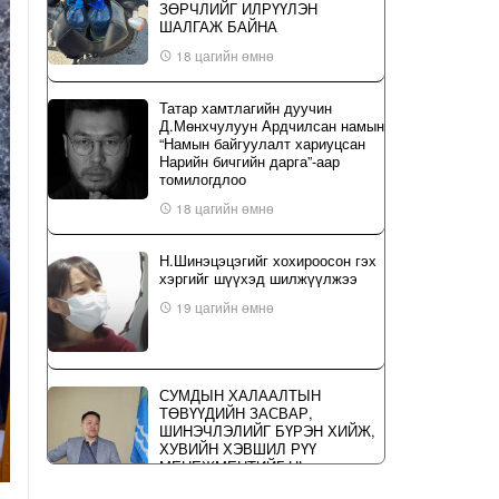
ЗӨРЧЛИЙГ ИЛРҮҮЛЭН
ШАЛГАЖ БАЙНА
18 цагийн өмнө
Татар хамтлагийн дуучин
Д.Мөнхчулуун Ардчилсан намын
“Намын байгуулалт хариуцсан
Нарийн бичгийн дарга”-аар
томилогдлоо
18 цагийн өмнө
Н.Шинэцэцэгийг хохироосон гэх
хэргийг шүүхэд шилжүүлжээ
19 цагийн өмнө
СУМДЫН ХАЛААЛТЫН
ТӨВҮҮДИЙН ЗАСВАР,
ШИНЭЧЛЭЛИЙГ БҮРЭН ХИЙЖ,
ХУВИЙН ХЭВШИЛ РҮҮ
МЕНЕЖМЕНТИЙГ НЬ
ШИЛЖҮҮЛСЭН ГЭДГИЙГ