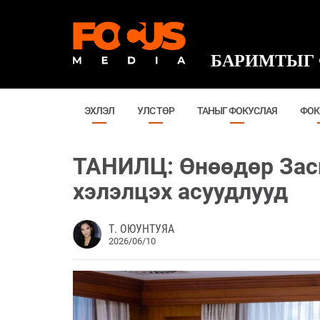
БАРИМТЫГ 
ЭХЛЭЛ
УЛС ТӨР
ТАНЫГ ФОКУСЛАЯ
ФОК
ТАНИЛЦ: Өнөөдөр Засг
хэлэлцэх асуудлууд
Т. ОЮУНТУЯА
2026/06/10