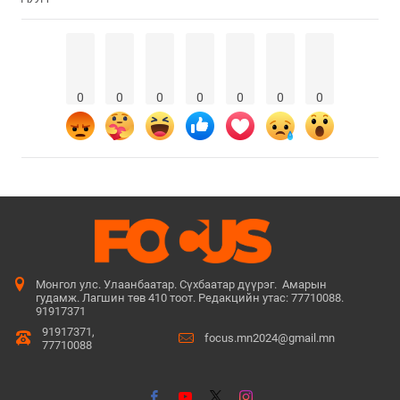
0
0
0
0
0
0
0
Монгол улс. Улаанбаатар. Сүхбаатар дүүрэг. Амарын
гудамж. Лагшин төв 410 тоот. Редакцийн утас: 77710088.
91917371
91917371,
focus.mn2024@gmail.mn
77710088