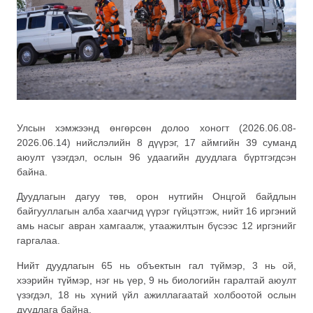
Улсын хэмжээнд өнгөрсөн долоо хоногт (2026.06.08-
2026.06.14) нийслэлийн 8 дүүрэг, 17 аймгийн 39 суманд
аюулт үзэгдэл, ослын 96 удаагийн дуудлага бүртгэгдсэн
байна.
Дуудлагын дагуу төв, орон нутгийн Онцгой байдлын
байгууллагын алба хаагчид үүрэг гүйцэтгэж, нийт 16 иргэний
амь насыг авран хамгаалж, утаажилтын бүсээс 12 иргэнийг
гаргалаа.
Нийт дуудлагын 65 нь объектын гал түймэр, 3 нь ой,
хээрийн түймэр, нэг нь үер, 9 нь биологийн гаралтай аюулт
үзэгдэл, 18 нь хүний үйл ажиллагаатай холбоотой ослын
дуудлага байна.