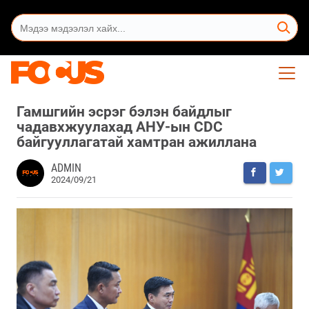
Гамшгийн эсрэг бэлэн байдлыг
чадавхжуулахад АНУ-ын CDC
байгууллагатай хамтран ажиллана
ADMIN
2024/09/21