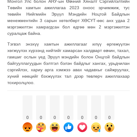
Монгол Улс болон АНУ-ын Өвчний Хяналт Сэргийлэлтийн
Төвийн хамтын ажиллагаа 2023 оноос эрчимжиж, тус
төвийн Нийгмийн Эрүүл Мэндийн Ноцтой Байдлын
менежментийн 3 сарын хөтөлбөрт ХӨСҮТ-өөс анх удаа 2
мэргэжилтэн хамрагдсан бол өдгөө мөн 2 мэргэжилтэн
суралцаж байна.
Тэгвэл энэхүү хамтын ажиллагааг илүү өргөжүүлэн
хөгжүүлэх хүрээнд нийтийг хамарсан халдварт өвчин, тахал,
гамшиг ослын үед Эрүүл мэндийн болон Онцгой байдлын
байгууллагуудын бэлтгэл бэлэн байдлыг хангах, урьдчилан
сэргийлэх, хариу арга хэмжээ авах чадавхыг сайжруулах,
хүний нөөцийг бэхжүүлэх тал дээр төвлөрч ажиллахаар
тохиролцлоо.
0
0
0
0
0
0
0