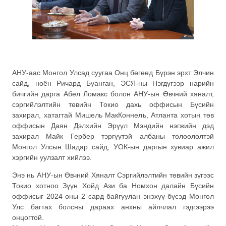
АНУ-аас Монгол Улсад суугаа Онц бөгөөд Бүрэн эрхт Элчин
сайд, ноён Ричард Буанган, ЭСЯ-ны Нэгдүгээр нарийн
бичгийн дарга Абел Ломакс болон АНУ-ын Өвчний хяналт,
сэргийлэлтийн төвийн Токио дахь оффисын Бүсийн
захирал, хатагтай Мишель МакКоннель, Атланта хотын төв
оффисын Даян Дэлхийн Эрүүл Мэндийн нэгжийн дэд
захирал Майк Гербер тэргүүтэй албаны төлөөлөлтэй
Монгол Улсын Шадар сайд, УОК-ын даргын хувиар ажил
хэргийн уулзалт хийлээ.
Энэ нь АНУ-ын Өвчний Хяналт Сэргийлэлтийн төвийн зүгээс
Токио хотноо Зүүн Хойд Ази ба Номхон далайн Бүсийн
оффисыг 2024 оны 2 сард байгуулан энэхүү бүсэд Монгол
Улс багтах болсны дараах анхны айлчлал гэдгээрээ
онцогтой.