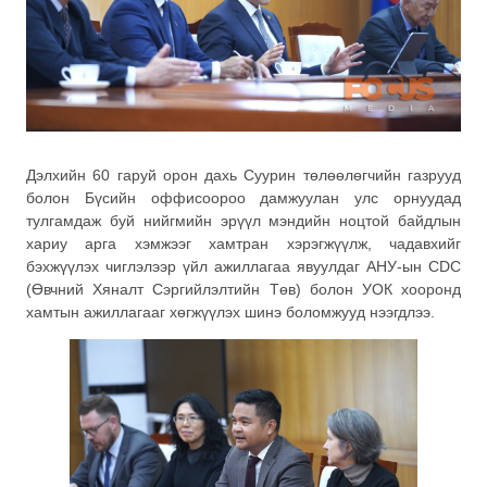
Дэлхийн 60 гаруй орон дахь Суурин төлөөлөгчийн газрууд
болон Бүсийн оффисоороо дамжуулан улс орнуудад
тулгамдаж буй нийгмийн эрүүл мэндийн ноцтой байдлын
хариу арга хэмжээг хамтран хэрэгжүүлж, чадавхийг
бэхжүүлэх чиглэлээр үйл ажиллагаа явуулдаг АНУ-ын CDC
(Өвчний Хяналт Сэргийлэлтийн Төв) болон УОК хооронд
хамтын ажиллагааг хөгжүүлэх шинэ боломжууд нээгдлээ.