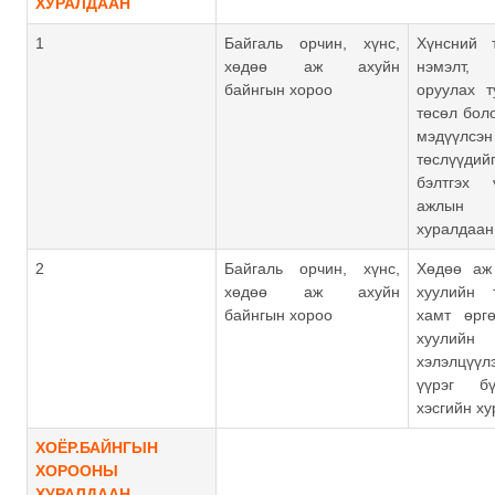
ХУРАЛДААН
1
Байгаль орчин, хүнс,
Хүнсний 
хөдөө аж ахуйн
нэмэлт,
байнгын хороо
оруулах т
төсөл бол
мэдүүлс
төслүүдийг
бэлтгэх 
ажлын
хуралдаан
2
Байгаль орчин, хүнс,
Хөдөө аж
хөдөө аж ахуйн
хуулийн 
байнгын хороо
хамт өрг
хуулийн
хэлэлцүү
үүрэг б
хэсгийн х
ХОЁР.БАЙНГЫН
ХОРООНЫ
ХУРАЛДААН