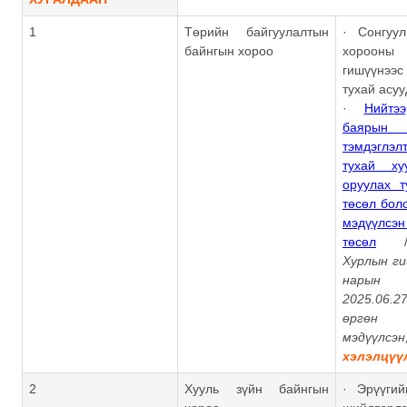
1
Төрийн байгуулалтын
· Сонгуу
байнгын хороо
хороон
гишүүнэ
тухай асу
·
Нийтэ
баяры
тэмдэглэ
тухай ху
оруулах т
төсөл бол
мэдүүлс
төсөл
Хурлын ги
нарын 
2025.06
өргөн
мэдүүл
хэлэлцүү
2
Хууль зүйн байнгын
· Эрүүгий