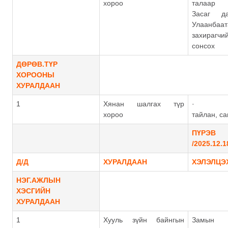
хороо
талаар 
Засаг д
Улаанба
захирагчи
сонсох
ДӨРӨВ.ТҮР
ХОРООНЫ
ХУРАЛДААН
1
Хянан шалгах түр
· Түр
хороо
тайлан, са
ПҮРЭ
/2025.12.1
Д/Д
ХУРАЛДААН
ХЭЛЭЛЦЭ
НЭГ.АЖЛЫН
ХЭСГИЙН
ХУРАЛДААН
1
Хууль зүйн байнгын
Замын х