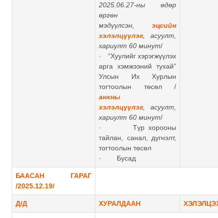
2025.06.27-ны өдөр
өргөн
мэдүүлсэн,
эцсийн
хэлэлцүүлэг
,
асуулт,
хариулт 60 минут
/
· “Хуулийг хэрэгжүүлэх
арга хэмжээний тухай”
Улсын Их Хурлын
тогтоолын төсөл /
анхны
хэлэлцүүлэг
, асуулт,
хариулт 60 минут
/
· Түр хорооны
тайлан, санал, дүгнэлт,
тогтоолын төсөл
· Бусад
БААСАН ГАРАГ
/2025.12.19/
Д/Д
ХУРАЛДААН
ХЭЛЭЛЦЭ