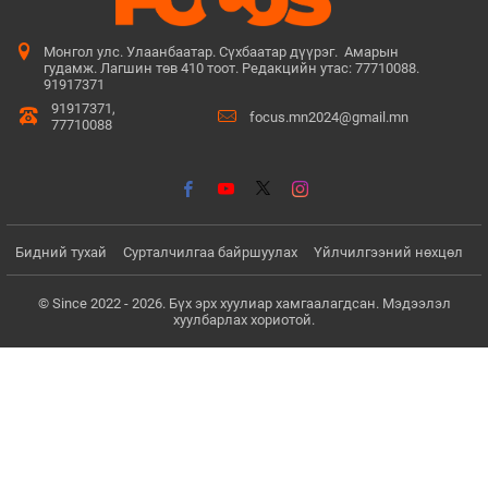
Монгол улс. Улаанбаатар. Сүхбаатар дүүрэг. Амарын
гудамж. Лагшин төв 410 тоот. Редакцийн утас: 77710088.
91917371
91917371,
focus.mn2024@gmail.mn
77710088
Бидний тухай
Сурталчилгаа байршуулах
Үйлчилгээний нөхцөл
© Since 2022 - 2026. Бүх эрх хуулиар хамгаалагдсан. Мэдээлэл
хуулбарлах хориотой.