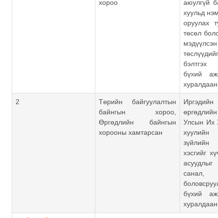
хороо
аюулгүй б
хуульд нэм
оруулах т
төсөл бол
мэдүүлс
төслүүдийг
бэлтг
бүхий аж
хуралдаан
2
Төрийн байгуулалтын
Иргэдий
байнгын хороо,
өргөдлийн
Өргөдлийн байнгын
Улсын Их 
хорооны хамтарсан
хуулийн
зүйлийн
хэсгийг хү
асуудлы
санал,
боловср
бүхий аж
хуралдаан