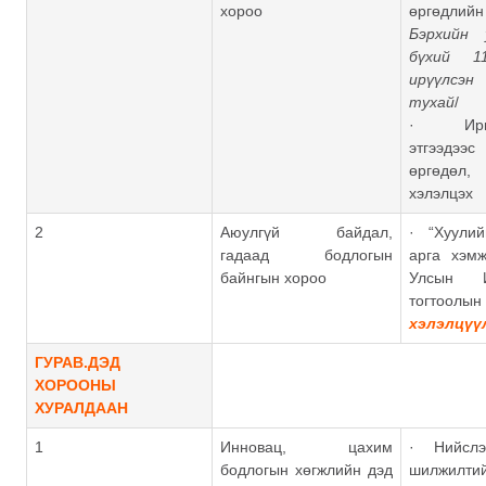
хороо
өргөдли
Бэрхийн 
бүхий 1
ирүүлсэ
тухай
/
· Иргэн
этгээдэ
өргөдөл
хэлэлцэх
2
Аюулгүй байдал,
· “Хуулий
гадаад бодлогын
арга хэмж
байнгын хороо
Улсын 
тогтоолын 
хэлэлцүү
ГУРАВ.ДЭД
ХОРООНЫ
ХУРАЛДААН
1
Инновац, цахим
· Нийсл
бодлогын хөгжлийн дэд
шилжилтий