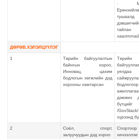
· Монг
Ерөнхийл
туша
дэвшигчи
тайлан
хаалттай
ДӨРӨВ.ХЭЛЭЛЦҮҮЛЭГ
1
Төрийн байгуулалтын
Төрийн
байнгын хороо,
байгуулла
Инновац, цахим
уялдаа
бодлогын хөгжлийн дэд
сайжруул
хорооны хамтарсан
бодло
ажиллага
дэмжих 
бүтций
/GovStack
хүрээнд бү
2
Соёл, спорт,
Спортоо
залуучуудын дэд хороо
хичээлл