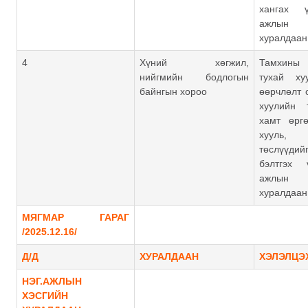
хангах 
ажлын
хуралдаан
4
Хүний хөгжил,
Тамхины
нийгмийн бодлогын
тухай ху
байнгын хороо
өөрчлөлт 
хуулийн 
хамт өрг
хууль, 
төслүүдийг
бэлтгэх 
ажлын
хуралдаан
МЯГМАР ГАРАГ
/2025.12.16/
Д/Д
ХУРАЛДААН
ХЭЛЭЛЦЭ
НЭГ.АЖЛЫН
ХЭСГИЙН