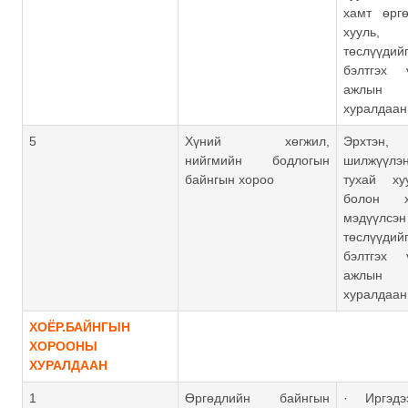
хамт өрг
хууль, 
төслүүдийг
бэлтгэх 
ажлын
хуралдаан
5
Хүний хөгжил,
Эрхтэн
нийгмийн бодлогын
шилжүүл
байнгын хороо
тухай ху
болон х
мэдүүлс
төслүүдийг
бэлтгэх 
ажлын
хуралдаан
ХОЁР.БАЙНГЫН
ХОРООНЫ
ХУРАЛДААН
1
Өргөдлийн байнгын
· Иргэдэ