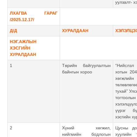
уулзалт- х
ЛХАГВА ГАРАГ
/2025.12.17/
Д/Д
ХУРАЛДААН
ХЭЛЭЛЦЭ
НЭГ.АЖЛЫН
ХЭСГИЙН
ХУРАЛДААН
1
Төрийн байгуулалтын
“Нийслэл
байнгын хороо
хотын 204
хөгжлий
төлөвлө
тухай” Ул
тогтоол
хэлэлцүү
үүрэг б
хэсгийн х
2
Хүний хөгжил,
Цусны до
нийгмийн бодлогын
хуулийн 