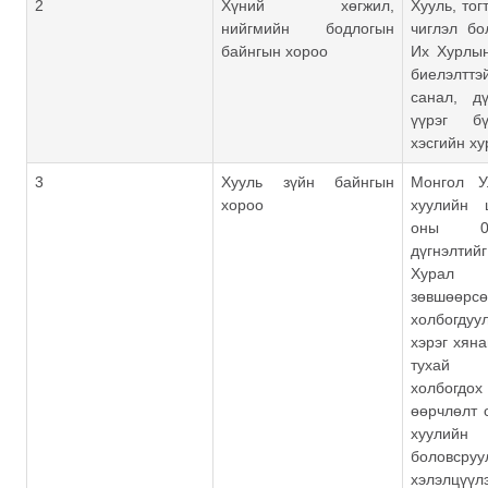
2
Хүний хөгжил,
Хууль, тог
нийгмийн бодлогын
чиглэл бо
байнгын хороо
Их Хурлы
биелэлтт
санал, дү
үүрэг б
хэсгийн х
3
Хууль зүйн байнгын
Монгол У
хороо
хуулийн 
оны 0
дүгнэлти
Хурал
зөвшөөрсө
холбогдуу
хэрэг хян
тухай
холбогд
өөрчлөлт 
хуулий
боловсруу
хэлэлцүү