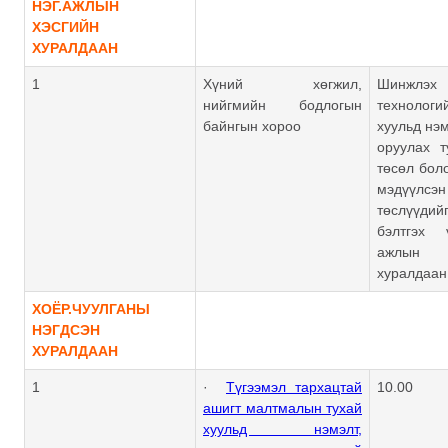
НЭГ.АЖЛЫН
ХЭСГИЙН
ХУРАЛДААН
1
Хүний хөгжил,
Шинжлэ
нийгмийн бодлогын
техноло
байнгын хороо
хуульд нэм
оруулах т
төсөл бол
мэдүүлс
төслүүдийг
бэлтгэх 
ажлын
хуралдаан
ХОЁР.ЧУУЛГАНЫ
НЭГДСЭН
ХУРАЛДААН
1
·
Түгээмэл тархацтай
10.00
ашигт малтмалын тухай
хуульд нэмэлт,