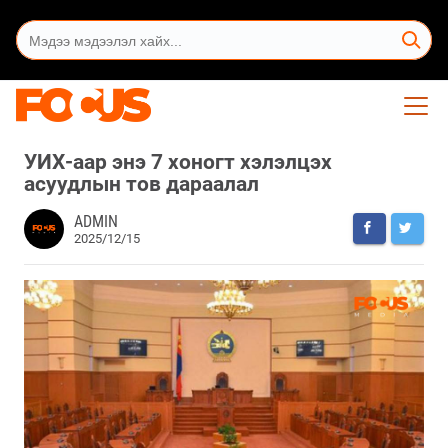
УИХ-аар энэ 7 хоногт хэлэлцэх
асуудлын тов дараалал
ADMIN
2025/12/15