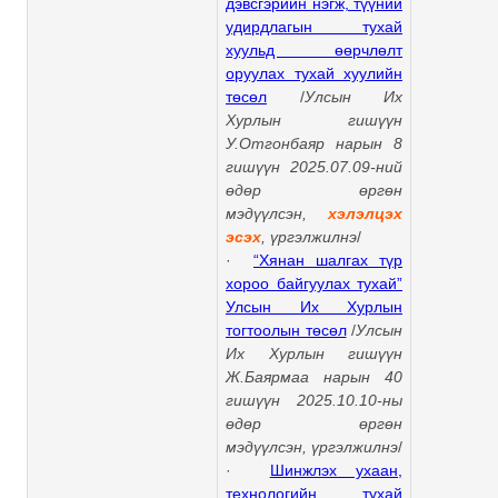
дэвсгэрийн нэгж, түүний
удирдлагын тухай
хуульд өөрчлөлт
оруулах тухай хуулийн
төсөл
/
Улсын Их
Хурлын гишүүн
У.Отгонбаяр нарын 8
гишүүн 2025.07.09-ний
өдөр өргөн
мэдүүлсэн,
хэлэлцэх
эсэх
,
үргэлжилнэ
/
·
“Хянан шалгах түр
хороо байгуулах тухай”
Улсын Их Хурлын
тогтоолын төсөл
/
Улсын
Их Хурлын гишүүн
Ж.Баярмаа нарын 40
гишүүн 2025.10.10-ны
өдөр өргөн
мэдүүлсэн,
үргэлжилнэ
/
·
Шинжлэх ухаан,
технологийн тухай