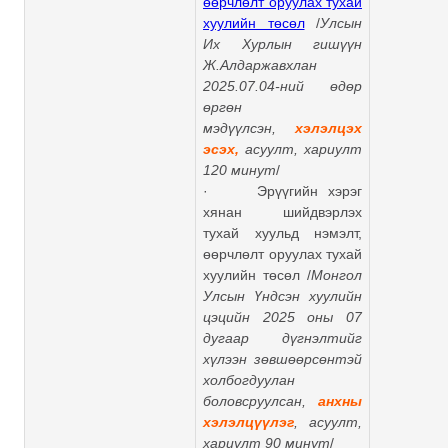
өөрчлөлт оруулах тухай
хуулийн төсөл
/
Улсын
Их Хурлын гишүүн
Ж.Алдаржавхлан
2025.07.04-ний өдөр
өргөн
мэдүүлсэн,
хэлэлцэх
эсэх,
асуулт, хариулт
120 минут
/
· Эрүүгийн хэрэг
хянан шийдвэрлэх
тухай хуульд нэмэлт,
өөрчлөлт оруулах тухай
хуулийн төсөл /
Монгол
Улсын Үндсэн хуулийн
цэцийн 2025 оны 07
дугаар дүгнэлтийг
хүлээн зөвшөөрсөнтэй
холбогдуулан
боловсруулсан,
анхны
хэлэлцүүлэг
, асуулт,
хариулт 90 минут
/