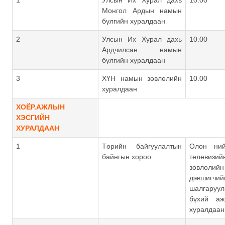
1
Улсын Их Хурал дахь
10.00
Монгол Ардын намын
бүлгийн хуралдаан
2
Улсын Их Хурал дахь
10.00
Ардчилсан намын
бүлгийн хуралдаан
3
ХҮН намын зөвлөлийн
10.00
хуралдаан
ХОЁР.АЖЛЫН
ХЭСГИЙН
ХУРАЛДААН
1
Төрийн байгуулалтын
Олон ний
байнгын хороо
телевизи
зөвлөлийн
дэвшигч
шалгару
бүхий аж
хуралдаан