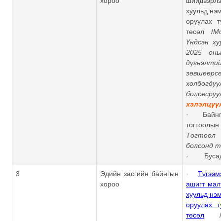
хороо
шийдвэр
хуульд нэм
оруулах т
төсөл /
М
Үндсэн ху
2025 он
дүгнэлт
зөвшөөрс
холбогдуу
боловсру
хэлэлцүү
· Байнг
тогтоол
Тогтоол
болсонд т
· Буса
3
Эдийн засгийн байнгын
·
Түгээм
хороо
ашигт мал
хуульд нэм
оруулах т
төсөл