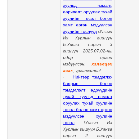
хуульд нэмэлт,
өөрчлөлт оруулах тухай
хуулийн төсөл болон
хамт өргөн мэдүүлсэн
хуулийн төслүүд
/
Улсын
Их Хурлын гишүүн
Б.Уянга нарын 3
гишүүн 2025.07.02-ны
өдөр өргөн
мэдүүлсэн,
хэлэлцэх
эсэх
,
үргэлжилнэ
/
·
Нийтээр тэмдэглэх
баярын болон
тэмдэглэлт өдрүүдийн
тухай хуульд нэмэлт
оруулах тухай хуулийн
төсөл болон хамт өргөн
мэдүүлсэн хуулийн
төсөл
/
Улсын Их
Хурлын гишүүн Б.Уянга
нарын 2 гишүүн