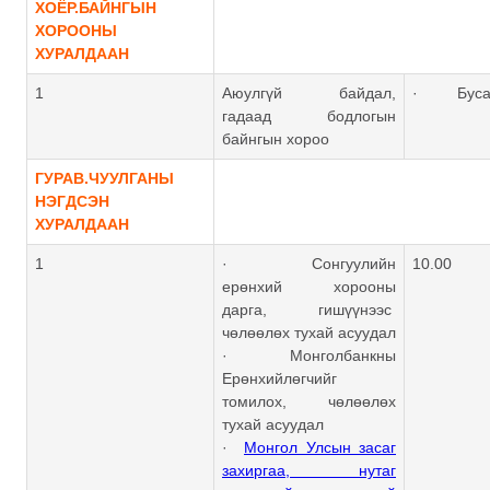
ХОЁР.БАЙНГЫН
ХОРООНЫ
ХУРАЛДААН
1
Аюулгүй байдал,
· Буса
гадаад бодлогын
байнгын хороо
ГУРАВ.ЧУУЛГАНЫ
НЭГДСЭН
ХУРАЛДААН
1
· Сонгуулийн
10.00
ерөнхий хорооны
дарга, гишүүнээс
чөлөөлөх тухай асуудал
· Монголбанкны
Ерөнхийлөгчийг
томилох, чөлөөлөх
тухай асуудал
·
Монгол Улсын засаг
захиргаа, нутаг