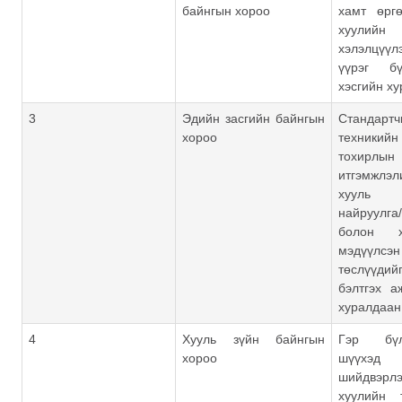
байнгын хороо
хамт өрг
хуулийн
хэлэлцүү
үүрэг б
хэсгийн х
3
Эдийн засгийн байнгын
Стандартч
хороо
техникийн
тохирлын
итгэмжл
хууль /
найруулг
болон х
мэдүүлс
төслүүдийг
бэлтгэх а
хуралдаан
4
Хууль зүйн байнгын
Гэр бүл
хороо
шүүхэ
шийдвэр
хуулийн 