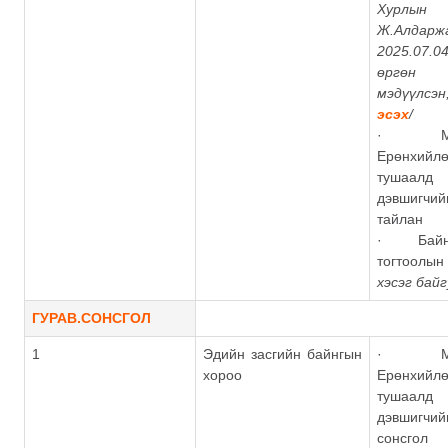
Хурлы
Ж.Алдарж
2025.07.
өргөн
мэдүүлс
эсэх
/
· Монг
Ерөнхийл
туша
дэвшигчи
тайлан
· Байнг
тогтоолын 
хэсэг бай
ГУРАВ.СОНСГОЛ
1
Эдийн засгийн байнгын
· Монг
хороо
Ерөнхийл
туша
дэвшигчий
сонсгол