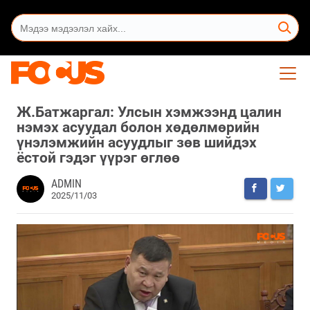
Ж.Батжаргал: Улсын хэмжээнд цалин
нэмэх асуудал болон хөдөлмөрийн
үнэлэмжийн асуудлыг зөв шийдэх
ёстой гэдэг үүрэг өглөө
ADMIN
2025/11/03