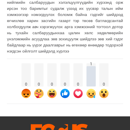
нийгмийн салбаруудын хэлэлцүүлгүүдийн хүрээнд орж
ирсэн тоо баримтыг судалж үзээд их үүсвэр талын ийм
хэмжээгээр нэмэгдүүлэх боломж байна гэдгийг шийдээд
өгчихлөө харин засгийн газарт тэр төсөв батлагдсантай
холбогдуулж авч хэрэгжүүлэх арга хэмжээний тогтоол дотор
нь тухайн салбаруудынхаа цалин хөлс хөдөлмөрийн
үнэлэмжийн асуудлаа зөв зохицуулж шийдлээ зөв хий гэдэг
байдлаар нь үүрэг даалгаврыг нь өгөхөөр өнөөдөр тодорхой
нэгдсэн ойлголт шийдэлд хүрлээ
1
0
0
0
0
0
0