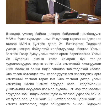
Өнөөдөр үүсээд байгаа нөхцөл байдалтай холбогдуулж
МАН-н бүлэг хуралдсан юм. Уг хурлаар гарсан шийдвэрийн
талаар МАН-н бүлгийн дарга Ж. Батжаргал: Тодорхой
үүссэн нөхцөл байдалтай холбогдуулаад Монгол Улсын
Засгийн Газар буюу улсын төсөв өргөн баригчтайгаа Улсын
Их Хуралын ажлын хэсэг хамтран бүх тооцоо
судалгаануудаа нарын хийж ийм хэмжээний зохицуулалт
хийж болохын байна гэдэг саналаа тов тодорхой хэллээ.
Энэ төсөв батлагдсантай холбогдуулж авч хэрэгжүүлэх арга
хэмжээний тогтоол гарах юм Энэ тогтоол дотор улсын
хэмжээнд цалин нэмэх асуудал болон хөдөлмөрийн
үнэлэмжийн асуудлаа нэг мөр судалж нэг мөр тооцооллын
асуудлаа зөв шийдэх ёстой гэдэг чиглэлээр үүрэг өгч байна.
Их хурал бол цалин хөлсний шатлал болон цалин хөлсний
хэмжээ тогтоогоод явдаг байгууллага бишээ. Тодорхой