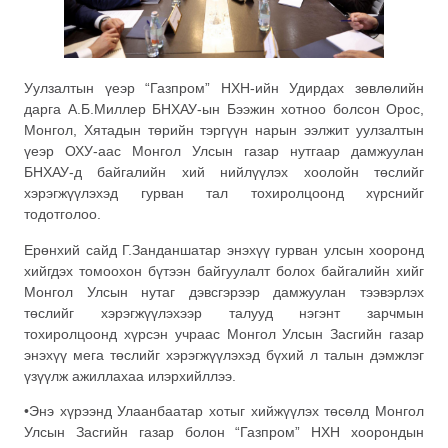
Уулзалтын үеэр “Газпром” НХН-ийн Удирдах зөвлөлийн
дарга А.Б.Миллер БНХАУ-ын Бээжин хотноо болсон Орос,
Монгол, Хятадын төрийн тэргүүн нарын ээлжит уулзалтын
үеэр ОХУ-аас Монгол Улсын газар нутгаар дамжуулан
БНХАУ-д байгалийн хий нийлүүлэх хоолойн төслийг
хэрэгжүүлэхэд гурван тал тохиролцоонд хүрснийг
тодотголоо.
Ерөнхий сайд Г.Занданшатар энэхүү гурван улсын хооронд
хийгдэх томоохон бүтээн байгуулалт болох байгалийн хийг
Монгол Улсын нутаг дэвсгэрээр дамжуулан тээвэрлэх
төслийг хэрэгжүүлэхээр талууд нэгэнт зарчмын
тохиролцоонд хүрсэн учраас Монгол Улсын Засгийн газар
энэхүү мега төслийг хэрэгжүүлэхэд бүхий л талын дэмжлэг
үзүүлж ажиллахаа илэрхийллээ.
•Энэ хүрээнд Улаанбаатар хотыг хийжүүлэх төсөлд Монгол
Улсын Засгийн газар болон “Газпром” НХН хоорондын