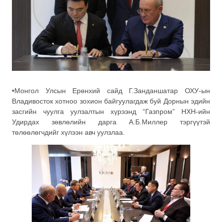
•Монгол Улсын Ерөнхий сайд Г.Занданшатар ОХУ-ын
Владивосток хотноо зохион байгуулагдаж буй Дорнын эдийн
засгийн чуулга уулзалтын хүрээнд “Газпром” НХН-ийн
Удирдах зөвлөлийн дарга А.Б.Миллер тэргүүтэй
төлөөлөгчдийг хүлээн авч уулзлаа.