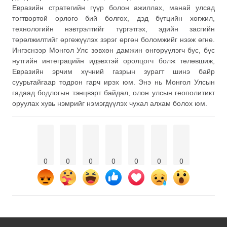
Евразийн стратегийн гүүр болон ажиллах, манай улсад
тогтвортой орлого бий болгох, дэд бүтцийн хөгжил,
технологийн нэвтрэлтийг түргэтгэх, эдийн засгийн
төрөлжилтийг өргөжүүлэх зэрэг өргөн боломжийг нээж өгнө.
Ингэснээр Монгол Улс зөвхөн дамжин өнгөрүүлэгч бус, бүс
нутгийн интеграцийн идэвхтэй оролцогч болж төлөвшиж,
Евразийн эрчим хүчний газрын зурагт шинэ байр
суурьтайгаар тодрон гарч ирэх юм. Энэ нь Монгол Улсын
гадаад бодлогын тэнцвэрт байдал, олон улсын геополитикт
оруулах хувь нэмрийг нэмэгдүүлэх чухал алхам болох юм.
0
0
0
0
0
0
0