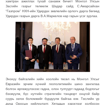
хамтран ажиллах тухай санамж бичигт Монгол Улсын
Засгийн газрыг төлөөлж Шадар сайд С.Амарсайхан
“Газпром” НХН-ийн Удирдах зөвлөлийн орлогч дарга бөгөөд
Удирдах газрын дарга В.А.Маркелов нар гарын үсэг зурлаа.
Энэхүү байгалийн хийн хоолойн төсөл нь Монгол Улсыг
Евразийн эрчим хүчний геополитикийн шинэ зангилаа
болгон өргөжүүлэхээс гадна, олон тулгуурт гадаад бодлогыг
бэхжүүлж, бүс нутгийн стратегийн тэнцвэрт онцгой байр
суурь эзлэх боломжийг бүрдүүлж байгаа юм. Төслийн үр
дүнд Оросын нийлүүлэлт, Хятадын хэрэглээг холбосон