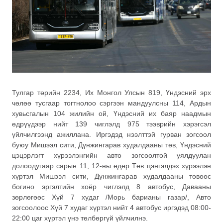
Тулгар төрийн 2234, Их Монгол Улсын 819, Үндэсний эрх
чөлөө тусгаар тогтнолоо сэргээн мандуулсны 114, Ардын
хувьсгалын 104 жилийн ой, Үндэсний их баяр наадмын
өдрүүдээр нийт 139 чиглэлд 975 тээврийн хэрэгсэл
үйлчилгээнд ажиллана. Иргэдэд нээлттэй гурван зогсоол
буюу Мишээл сити, Дүнжингарав худалдааны төв, Үндэсний
цэцэрлэгт хүрээлэнгийн авто зогсоолтой уялдуулан
долоодугаар сарын 11, 12-ны өдөр Төв цэнгэлдэх хүрээлэн
хүртэл Мишээл сити, Дүнжингарав худалдааны төвөөс
богино эргэлтийн хоёр чиглэлд 8 автобус, Давааны
зөрлөгөөс Хүй 7 худаг /Морь барианы газар/, Авто
зогсоолоос Хүй 7 худаг хүртэл нийт 4 автобус иргэдэд 08:00-
22:00 цаг хүртэл үнэ төлбөргүй үйлчилнэ.