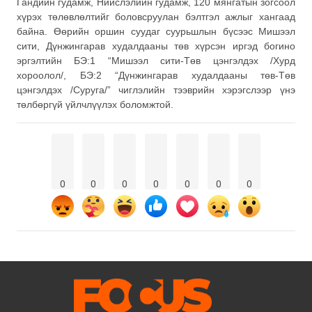
Гандийн гудамж, Нийслэлийн гудамж, 120 мянгатын зогсоол
хүрэх төлөвлөлтийг боловсруулан бэлтгэл ажлыг хангаад
байна. Өөрийн оршин суудаг суурьшлын бүсээс Мишээл
сити, Дүнжингарав худалдааны төв хүрсэн иргэд богино
эргэлтийн БЭ:1 “Мишээл сити-Төв цэнгэлдэх /Хурд
хороолол/, БЭ:2 “Дүнжингарав худалдааны төв-Төв
цэнгэлдэх /Суруга/” чиглэлийн тээврийн хэрэгслээр үнэ
төлбөргүй үйлчлүүлэх боломжтой.
0
0
0
0
0
0
0