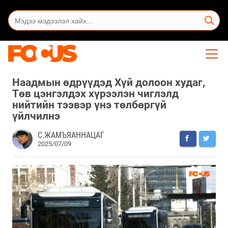
Наадмын өдрүүдэд Хүй долоон худаг,
Төв цэнгэлдэх хүрээлэн чиглэлд
нийтийн тээвэр үнэ төлбөргүй
үйлчилнэ
С.ЖАМЪЯАННАЦАГ
2025/07/09