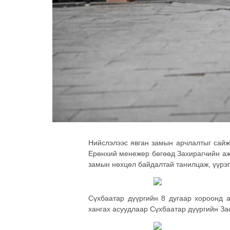
Нийслэлээс явган замын арчлалтыг сайж
Ерөнхий менежер бөгөөд Захирагчийн аж
замын нөхцөл байдалтай танилцаж, үүрэг 
Сүхбаатар дүүргийн 8 дугаар хороонд а
хангах асуудлаар Сүхбаатар дүүргийн За