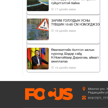
гүйцэтгэлтэй байна
17 цагийн өмнө
ЗАРИМ ГОЛУУДЫН УСНЫ
ТҮВШИН 10-65 СМ НЭМЭГДЖЭЭ
18 цагийн өмнө
Өвөлжилтийн бэлтгэл ажлын
хүрээнд Шадар сайд
Н.Номтойбаяр Дорноговь аймагт
ажиллалаа
19 цагийн өмнө
ҮЙЛ ЯВДАЛ: Нийслэлийн ИТХ-
ын ээлжит VIII хуралдаан болно
19 цагийн өмнө
Монгол улс. 
Редакцийн ут
91917371, 77
С.АМАРСАЙХАН: АВЛИГЫН