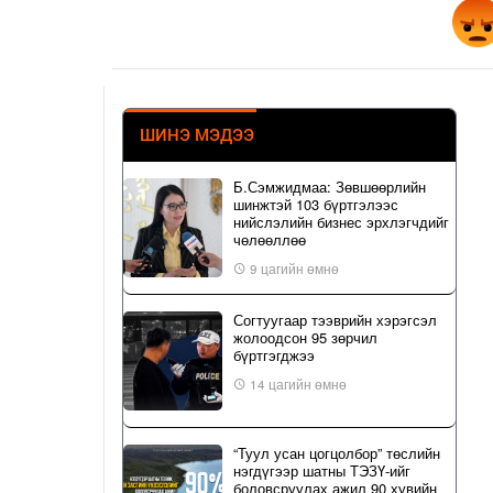
ШИНЭ МЭДЭЭ
Б.Сэмжидмаа: Зөвшөөрлийн
шинжтэй 103 бүртгэлээс
нийслэлийн бизнес эрхлэгчдийг
чөлөөллөө
9 цагийн өмнө
Согтуугаар тээврийн хэрэгсэл
жолоодсон 95 зөрчил
бүртгэгджээ
14 цагийн өмнө
“Туул усан цогцолбор” төслийн
нэгдүгээр шатны ТЭЗҮ-ийг
боловсруулах ажил 90 хувийн