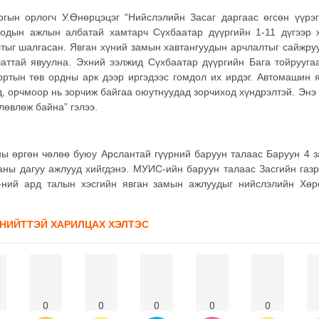
ргын орлогч У.Өнөрцэцэг “Нийслэлийн Засаг даргаас өгсөн үүрэ
роодын ажлын албатай хамтарч Сүхбаатар дүүргийн 1-11 дүгээр
тыг шалгасан. Явган хүний замын хавтангуудын арчлалтыг сайжру
аттай явуулна. Эхний ээлжид Сүхбаатар дүүргийн Бага тойрууга
ртын төв ордны арк дээр иргэдээс гомдол их ирдэг. Автомашин я
д, орчмоор нь зорчиж байгаа оюутнуудад зорчиход хүндрэлтэй. Энэ
лөвлөж байна” гэлээ.
ы өргөн чөлөө буюу Арслантай гүүрний баруун талаас Баруун 4 з
ааны дагуу ажлууд хийгдэнэ. МУИС-ийн баруун талаас Засгийн газ
-ний ард талын хэсгийн явган замын ажлуудыг нийслэлийн Хөр
 НИЙТТЭЙ ХАРИЛЦАХ ХЭЛТЭС
0
0
0
0
0