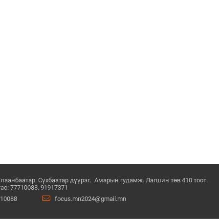
Улаанбаатар. Сүхбаатар дүүрэг. Амарын гудамж. Лагшин төв 410 тоот.
ас: 77710088. 91917371
710088
focus.mn2024@gmail.mn