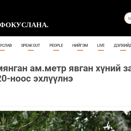
ФОКУСЛАНА.
УСЛАВ
SPEAK OUT
PEOPLE
НИЙГЭМ
LIVE
ДЭЛХИЙ
мянган ам.метр явган хүний з
20-ноос эхлүүлнэ