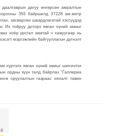
г даалгаврын дагуу өнгөрсөн амралтын
 хорооны 355 байршилд 37228 ам.метр
улах, засварлах шаардлагатай хэсгүүдэд
ас Их тойруу доторх явган хүний замыг
вах хоёр урсгал замтай ч хажуугаар нь
 хэсэгт мэргэжлийн байгууллагын дүгнэлт
ам хүртэлх явган хүний замыг шинэчлэх
рын ордны зүүн талд байрлах “Галлериа
өнгө оруулалтын газраас хяналт тавин
0