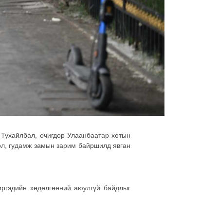
 Тухайлбал, өчигдөр Улаанбаатар хотын
ол, гудамж замын зарим байршилд явган
иргэдийн хөдөлгөөний аюулгүй байдлыг