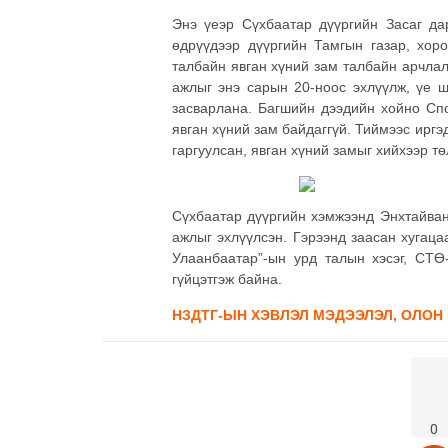
Энэ үеэр Сүхбаатар дүүргийн Засаг да
өдрүүдээр дүүргийн Тамгын газар, хо
талбайн явган хүний зам талбайн арчлал
ажлыг энэ сарын 20-ноос эхлүүлж, үе ш
засварлана. Багшийн дээдийн хойно Спо
явган хүний зам байдаггүй. Тиймээс иргэ
гаргуулсан, явган хүний замыг хийхээр тө
Сүхбаатар дүүргийн хэмжээнд Энхтайван
ажлыг эхлүүлсэн. Гэрээнд заасан хугац
Улаанбаатар”-ын урд талын хэсэг, СТӨ
гүйцэтгэж байна.
НЗДТГ-ЫН ХЭВЛЭЛ МЭДЭЭЛЭЛ, ОЛОН
0