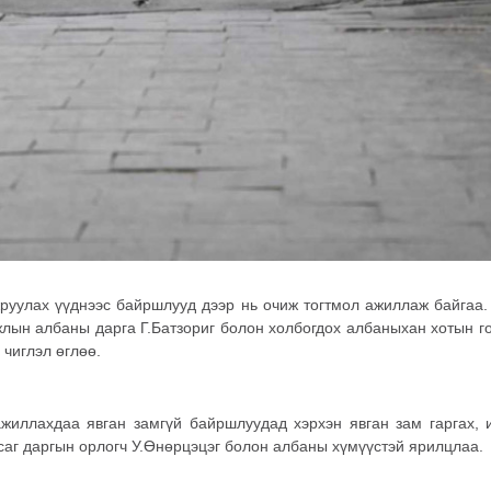
руулах үүднээс байршлууд дээр нь очиж тогтмол ажиллаж байгаа.
лын албаны дарга Г.Батзориг болон холбогдох албаныхан хотын г
чиглэл өглөө.
жиллахдаа явган замгүй байршлуудад хэрхэн явган зам гаргах, 
саг даргын орлогч У.Өнөрцэцэг болон албаны хүмүүстэй ярилцлаа.