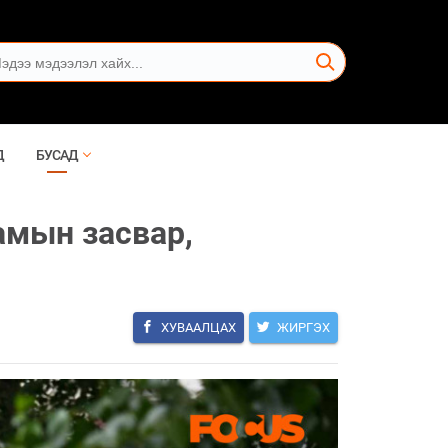
Д
БУСАД
амын засвар,
ХУВААЛЦАХ
ЖИРГЭХ