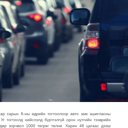
ар сарын 8-ны өдрийн тогтоолоор авто зам ашигласны
Уг тогтоолд нийслэлд бүртгэлгүй орон нутгийн тээврийн
дөр зорчвол 1000 төгрөг төлнө. Харин 48 цагаас дээш