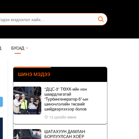
Д
БУСАД
ШИНЭ МЭДЭЭ
"ДЦС-3” ТӨХК-ийн нэн
шаардлагатай
“Турбингенератор-5”-ын
Х
шинэчлэлийн төсвийг
шийдвэрлэхээр болов
13 цагийн өмнө
ШАТАХУУН ДАМЛАН
БОРЛУУЛСАН ХОЁР