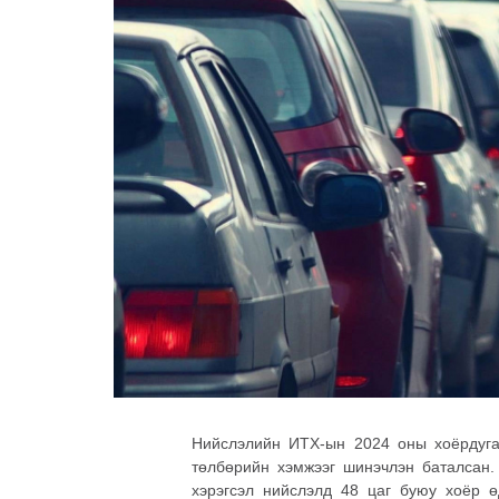
Нийслэлийн ИТХ-ын 2024 оны хоёрдуга
төлбөрийн хэмжээг шинэчлэн баталсан. 
хэрэгсэл нийслэлд 48 цаг буюу хоёр ө