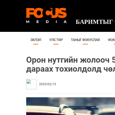
БАРИМТЫГ 
ЭХЛЭЛ
УЛС ТӨР
ТАНЫГ ФОКУСЛАЯ
ФОК
Орон нутгийн жолооч 
дараах тохиолдолд чө
2025/02/15