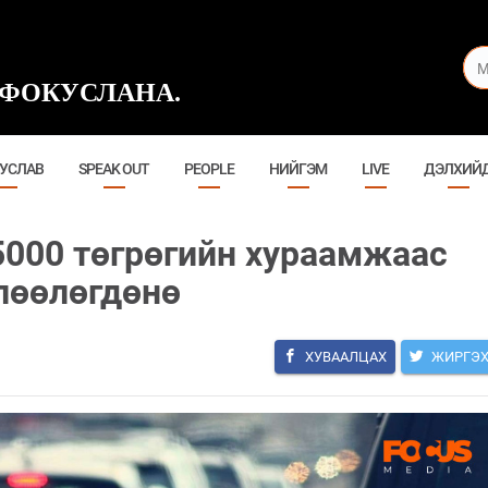
ФОКУСЛАНА.
УСЛАВ
SPEAK OUT
PEOPLE
НИЙГЭМ
LIVE
ДЭЛХИЙ
5000 төгрөгийн хураамжаас
лөөлөгдөнө
ХУВААЛЦАХ
ЖИРГЭ