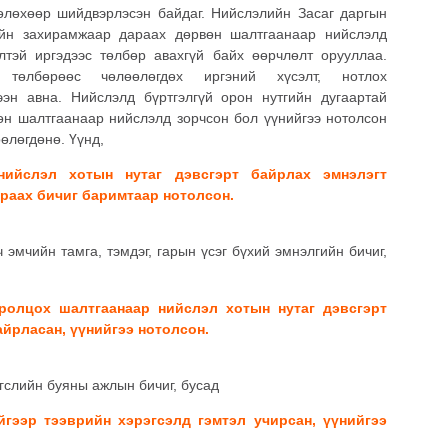
төлөхөөр шийдвэрлэсэн байдаг. Нийслэлийн Засаг даргын
ийн захирамжаар дараах дөрвөн шалтгаанаар нийслэлд
лтэй иргэдээс төлбөр авахгүй байх өөрчлөлт орууллаа.
төлбөрөөс чөлөөлөгдөх иргэний хүсэлт, нотлох
эн авна. Нийслэлд бүртгэлгүй орон нутгийн дугаартай
вөн шалтгаанаар нийслэлд зорчсон бол үүнийгээ нотолсон
өлөгдөнө. Үүнд,
нийслэл хотын нутаг дэвсгэрт байрлах эмнэлэгт
араах бичиг баримтаар нотолсон.
 эмчийн тамга, тэмдэг, гарын үсэг бүхий эмнэлгийн бичиг,
олцох шалтгаанаар нийслэл хотын нутаг дэвсгэрт
айрласан, үүнийгээ нотолсон.
эгслийн буяны ажлын бичиг, бусад
гээр тээврийн хэрэгсэлд гэмтэл учирсан, үүнийгээ