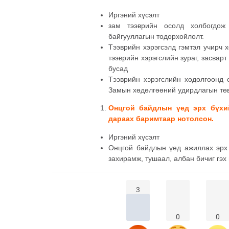
Иргэний хүсэлт
зам тээврийн осолд холбогдож
байгууллагын тодорхойлолт.
Тээврийн хэрэгсэлд гэмтэл учирч 
тээврийн хэрэгслийн зураг, засвар
бусад
Тээврийн хэрэгслийн хөдөлгөөнд 
Замын хөдөлгөөний удирдлагын төв
Онцгой байдлын үед эрх бүхий
дараах баримтаар нотолсон.
Иргэний хүсэлт
Онцгой байдлын үед ажиллах эрх 
захирамж, тушаал, албан бичиг гэх
3
0
0