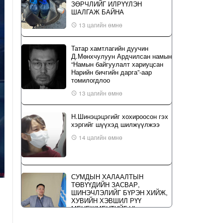
ЗӨРЧЛИЙГ ИЛРҮҮЛЭН
ШАЛГАЖ БАЙНА
13 цагийн өмнө
Татар хамтлагийн дуучин
Д.Мөнхчулуун Ардчилсан намын
“Намын байгуулалт хариуцсан
Нарийн бичгийн дарга”-аар
томилогдлоо
13 цагийн өмнө
Н.Шинэцэцэгийг хохироосон гэх
хэргийг шүүхэд шилжүүлжээ
14 цагийн өмнө
СУМДЫН ХАЛААЛТЫН
ТӨВҮҮДИЙН ЗАСВАР,
ШИНЭЧЛЭЛИЙГ БҮРЭН ХИЙЖ,
ХУВИЙН ХЭВШИЛ РҮҮ
МЕНЕЖМЕНТИЙГ НЬ
ШИЛЖҮҮЛСЭН ГЭДГИЙГ