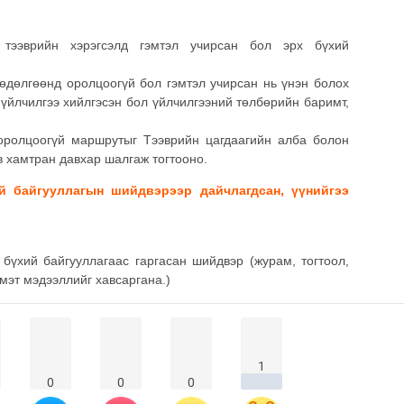
 тээврийн хэрэгсэлд гэмтэл учирсан бол эрх бүхий
хөдөлгөөнд оролцоогүй бол гэмтэл учирсан нь үнэн болох
т үйлчилгээ хийлгэсэн бол үйлчилгээний төлбөрийн баримт,
оролцоогүй маршрутыг Тээврийн цагдаагийн алба болон
 хамтран давхар шалгаж тогтооно.
 байгууллагын шийдвэрээр дайчлагдсан, үүнийгээ
бүхий байгууллагаас гаргасан шийдвэр (журам, тогтоол,
 мэт мэдээллийг хавсаргана.)
1
0
0
0