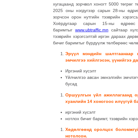
хугацаанд зорчвол хоногт 5000 төгрөг 
2025 оны нэгдүгээр сарын 28-ны өдр
зорчсон орон нутгийн тээврийн хэрэгсэ
Хоёрдугаар сарын 15-ны өдрөөс 
баримтыг
www.ubtraffic.mn
сайтаар хүлэ
тээврийн хэрэгсэлтэй иргэн дараах дөр
бичиг баримтыг бүрдүүлж төлбөрөөс чөлө
Эрүүл мэндийн шалтгаанаар 
эмчилгээ хийлгэсэн, үүнийгээ д
Иргэний хүсэлт
Үйлчилгээ авсан эмнэлгийн эмчлэгч
бусад
Оршуулгын үйл ажиллагаанд ор
хуанлийн 14 хоногоос илүүгүй б
иргэний хүсэлт
нотлох бичиг баримт, тээврийн хэр
Хөдөлгөөнд оролцох боломжгүй
нотолсон.