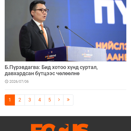
Б.Пүрэвдагва: Бид хотоо хүнд суртал,
давхардсан бүтцээс чөлөөлнө
2026/07/06
1
2
3
4
5