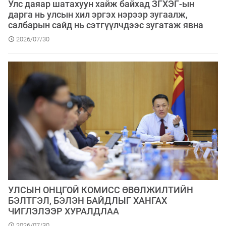
Улс даяар шатахуун хайж байхад ЗГХЭГ-ын
дарга нь улсын хил эргэх нэрээр зугаалж,
салбарын сайд нь сэтгүүлчдээс зугатаж явна
2026/07/30
УЛСЫН ОНЦГОЙ КОМИСС ӨВӨЛЖИЛТИЙН
БЭЛТГЭЛ, БЭЛЭН БАЙДЛЫГ ХАНГАХ
ЧИГЛЭЛЭЭР ХУРАЛДЛАА
2026/07/30