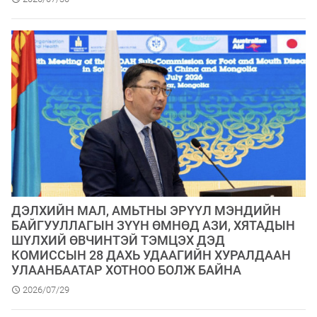
​ДЭЛХИЙН МАЛ, АМЬТНЫ ЭРҮҮЛ МЭНДИЙН
БАЙГУУЛЛАГЫН ЗҮҮН ӨМНӨД АЗИ, ХЯТАДЫН
ШҮЛХИЙ ӨВЧИНТЭЙ ТЭМЦЭХ ДЭД
КОМИССЫН 28 ДАХЬ УДААГИЙН ХУРАЛДААН
УЛААНБААТАР ХОТНОО БОЛЖ БАЙНА
2026/07/29