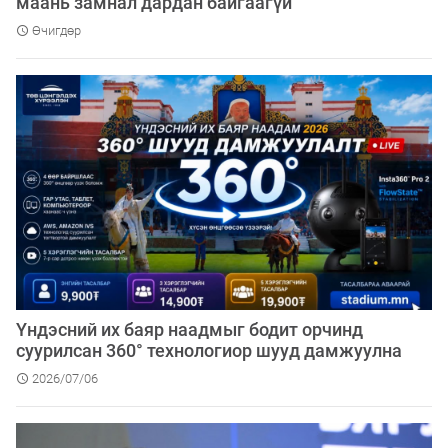
маань замнал дардан байгаагүй
Өчигдөр
Үндэсний их баяр наадмыг бодит орчинд
суурилсан 360° технологиор шууд дамжуулна
2026/07/06