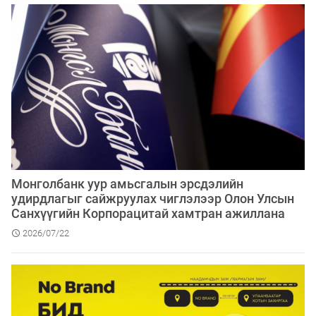
Монголбанк уур амьсгалын эрсдэлийн
удирдлагыг сайжруулах чиглэлээр Олон Улсын
Санхүүгийн Корпорацитай хамтран ажиллана
2026/07/22