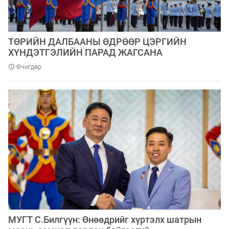
​ТӨРИЙН ДАЛБААНЫ ӨДРӨӨР ЦЭРГИЙН
ХҮНДЭТГЭЛИЙН ПАРАД ЖАГСАНА
Өчигдөр
МУГТ С.Билгүүн: Өнөөдрийг хүртэлх шатрын