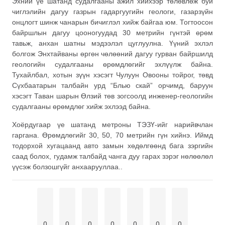
Эхний үе шатанд судалгааны ажил хийхээр төлөвлөж буй
чиглэлийн дагуу газрын гадаргуугийн геологи, газарзүйн
онцлогт шинж чанарын бичиглэл хийж байгаа юм. Тогтоосон
байршлын дагуу цооногуудад 30 метрийн гүнтэй өрөм
тавьж, анхан шатны мэдээлэл цуглуулна. Үүний эхлэл
болгож Энхтайваны өргөн чөлөөний дагуу гурван байршилд
геологийн судалгааны өрөмдлөгийг эхлүүлж байна.
Тухайлбал,
хотын зүүн хэсэгт Чулуун Овооны тойрог, төвд
Сүхбаатарын талбайн урд “Блью скай” орчимд, баруун
хэсэгт Таван шарын Өлзий төв зогсоолд инженер-геологийн
судалгааны өрөмдлөг хийж эхлээд байна.
Хоёрдугаар үе шатанд метроны ТЭЗҮ-ийг нарийвчлан
гаргана. Өрөмдлөгийг 30, 50, 70 метрийн гүн хийнэ. Иймд
тодорхой хугацаанд авто замын хөдөлгөөнд бага зэргийн
саад болох, гудамж талбайд чанга дуу гарах зэрэг нөлөөлөл
үүсэж болзошгүйг анхаарууллаа..
0
0
0
0
0
0
0