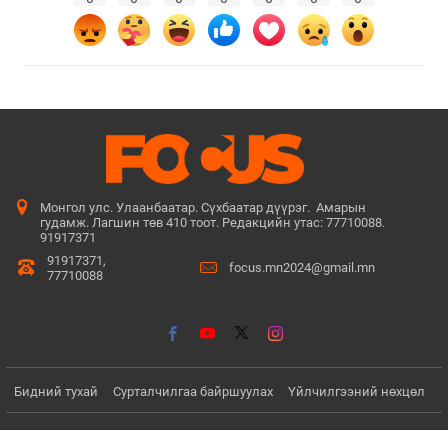
Монгол улс. Улаанбаатар. Сүхбаатар дүүрэг. Амарын
гудамж. Лагшин төв 410 тоот. Редакцийн утас: 77710088.
91917371
91917371,
focus.mn2024@gmail.mn
77710088
Бидний тухай
Сурталчилгаа байршуулах
Үйлчилгээний нөхцөл
© Since 2022 - 2026. Бүх эрх хуулиар хамгаалагдсан. Мэдээлэл