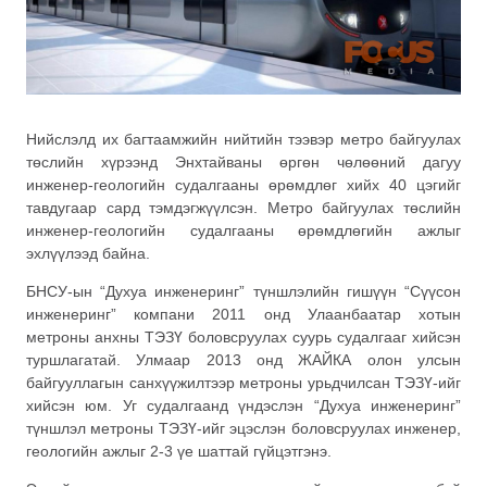
Нийслэлд их багтаамжийн нийтийн тээвэр метро байгуулах
төслийн хүрээнд Энхтайваны өргөн чөлөөний дагуу
инженер-геологийн судалгааны өрөмдлөг хийх 40 цэгийг
тавдугаар сард тэмдэгжүүлсэн. Метро байгуулах төслийн
инженер-геологийн судалгааны өрөмдлөгийн ажлыг
эхлүүлээд байна.
БНСУ-ын “Духуа инженеринг” түншлэлийн гишүүн “Сүүсон
инженеринг” компани 2011 онд Улаанбаатар хотын
метроны анхны ТЭЗҮ боловсруулах суурь судалгааг хийсэн
туршлагатай. Улмаар 2013 онд ЖАЙКА олон улсын
байгууллагын санхүүжилтээр метроны урьдчилсан ТЭЗҮ-ийг
хийсэн юм. Уг судалгаанд үндэслэн “Духуа инженеринг”
түншлэл метроны ТЭЗҮ-ийг эцэслэн боловсруулах инженер,
геологийн ажлыг 2-3 үе шаттай гүйцэтгэнэ.