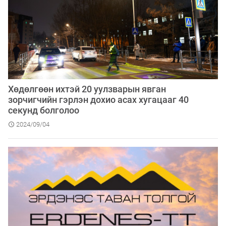
Хөдөлгөөн ихтэй 20 уулзварын явган
зорчигчийн гэрлэн дохио асах хугацааг 40
секунд болголоо
2024/09/04