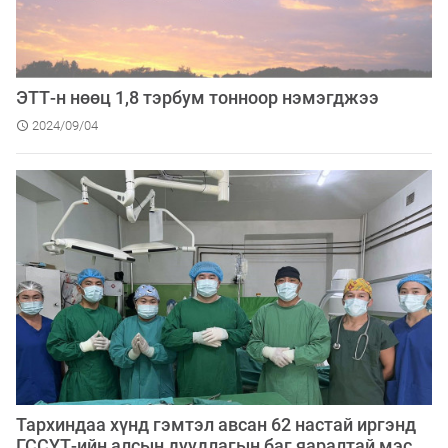
ЭТТ-н нөөц 1,8 тэрбум тонноор нэмэгджээ
2024/09/04
Тархиндаа хүнд гэмтэл авсан 62 настай иргэнд
ГССҮТ-ийн алсын дуудлагын баг яаралтай мэс