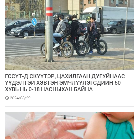
ГССҮТ-Д СКҮҮТЭР, ЦАХИЛГААН ДУГУЙНААС
ҮҮДЭЛТЭЙ ХЭВТЭН ЭМЧЛҮҮЛЭГСДИЙН 60
ХУВЬ НЬ 0-18 НАСНЫХАН БАЙНА
2024/08/29