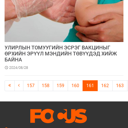
УЛИРЛЫН ТОМУУГИЙН ЭСРЭГ ВАКЦИНЫГ
ӨРХИЙН ЭРҮҮЛ МЭНДИЙН ТӨВҮҮДЭД ХИЙЖ
БАЙНА
2024/08/28
157
158
159
160
161
162
163