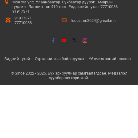
Монгол улс. Улаанбаатар. Сүхбаатар дүүрэг. Амарын
гудамж. Лагшин төв 410 тоот. Редакцийн утас: 77710088.
91917371
91917371,
focus.mn2024@gmail.mn
77710088
Бидний тухай
Сурталчилгаа байршуулах
Үйлчилгээний нөхцөл
© Since 2022 - 2026. Бүх эрх хуулиар хамгаалагдсан. Мэдээлэл
хуулбарлах хориотой.