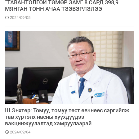
“ТАВАНТОЛГОЙ ТӨМӨР ЗАМ” 8 САРД 398,9
МЯНГАН ТОНН АЧАА ТЭЭВЭРЛЭЛЭЭ
2024/09/05
Ш.Энхтөр: Томуу, томуу төст өвчнөөс сэргийлж
тав хүртэлх насны хүүхдүүдээ
вакцинжуулалтад хамруулаарай
2024/09/04