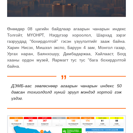
Өнөөдөр 08 цагийн байдлаар агаарын чанарын индекс
Толгойт, МҮОНРТ, Нэгдүгээр хороолол, Шархад зэрэг
газруудад "бохирдолтой" гэсэн үзүүлэлтийг зааж байна.
Харин Нисэх, Мишээл экспо, Баруун 4 зам, Монгол газар,
Ургах наран, Баянхошуу, Дамбадаржаа, Хайлааст, Богд
хааны ордон музей, Яармагт тус тус "бага бохирдолтой
байна.
ДЭМБ-аас зөвлөснөөр агаарын чанарын индекс 50
давсан тохиолдолд хүний эрүүл мэндэд хортой гэж
үздэг.