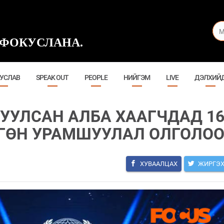
ФОКУСЛАНА.
УСЛАВ
SPEAK OUT
PEOPLE
НИЙГЭМ
LIVE
ДЭЛХИЙ
ГУУЛСАН АЛБА ХААГЧДАД 1
НГӨН УРАМШУУЛАЛ ОЛГОЛО
ХУВААЛЦАХ
ЖИРГЭ