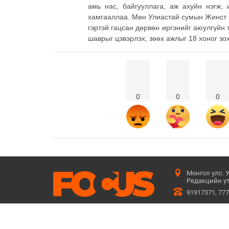
амь нас, байгууллага, аж ахуйн нэгж, 
хамгааллаа. Мөн Улиастай сумын Жинст б
гэртэй гацсан дөрвөн иргэнийг аюулгүйн т
шаврыг цэвэрлэх, зөөх ажлыг 18 хоног зо
0
0
0
Монгол улс. 
Редакцийн ут
91917371, 77
Бидний тухай
Сурталчилгаа байршуулах
Үйлчилгээ