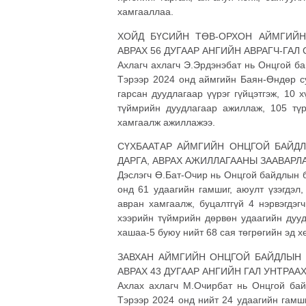
хамгааллаа.
ХОЙД БҮСИЙН ТӨВ-ОРХОН АЙМГИЙН
АВРАХ 56 ДУГААР АНГИЙН АВРАГЧ-ГАЛ
Ахлагч ахлагч Э.Эрдэнэбат нь Онцгой ба
Тэрээр 2024 онд аймгийн Баян-Өндөр су
гарсан дуудлагаар үүрэг гүйцэтгэж, 10 
түймрийн дуудлагаар ажиллаж, 105 түр
хамгаалж ажиллажээ.
СҮХБААТАР АЙМГИЙН ОНЦГОЙ БАЙДЛ
ДАРГА, АВРАХ АЖИЛЛАГААНЫ ЗААВАРЛА
Дэслэгч Ө.Бат-Очир нь Онцгой байдлын 
онд 61 удаагийн гамшиг, аюулт үзэгдэл,
авран хамгаалж, буцалтгүй 4 нэрвэгдэгч
хээрийн түймрийн дөрвөн удаагийн дууд
хашаа-5 буюу нийт 68 сая төгрөгийн эд 
ЗАВХАН АЙМГИЙН ОНЦГОЙ БАЙДЛЫН 
АВРАХ 43 ДУГААР АНГИЙН ГАЛ УНТРА
Ахлах ахлагч М.Очирбат нь Онцгой байд
Тэрээр 2024 онд нийт 24 удаагийн гамши