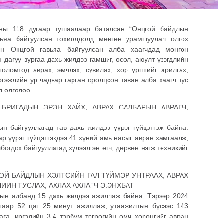
ы 118 дугаар тушаалаар баталсан “Онцгой байдлын
вьяа байгуулсан тохиолдолд мөнгөн урамшуулал олгох
эн Онцгой гавьяа байгуулсан алба хаагчдад мөнгөн
дагуу зургаа дахь жилдээ гамшиг, осол, аюулт үзэгдлийн
 голомтод аврах,
эмчлэх, сувилах, хор уршгийг арилгах,
ргэжлийн ур чадвар гарган оролцсон таван алба хаагч тус
л олголоо.
 БРИГАДЫН ЭРЭН ХАЙХ, АВРАХ САЛБАРЫН АВРАГЧ,
н байгууллагад тав дахь жилдээ үүрэг гүйцэтгэж байна.
р үүрэг гүйцэтгэхдээ 41 хүний амь насыг авран хамгаалж,
лбогдох байгууллагад хүлээлгэн өгч, дөрвөн нэгж техникийг
ОЙ БАЙДЛЫН ХЭЛТСИЙН ГАЛ ТҮЙМЭР УНТРААХ, АВРАХ
ИЙН ТУСЛАХ, АХЛАХ АХЛАГЧ Э.ЭНХБАТ
лын албанд 15 дахь жилдээ ажиллаж байна. Тэрээр 2024
гаар 52 цаг 25 минут ажиллаж, утаажилтын бүсээс 143
лага, иргэдийн 3.4 тэрбум төгрөгийн өмч хөрөнгийг авран