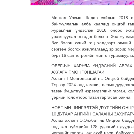
Монгол Улсын Шадар сайдын 2018 он
байгууллагын алба хаагчид онцгой га
журам”-ыг үндэслэн 2018 оноос эхл
урамшуулал олгодог болсон. Энэ журмын 
бүс болон хүний гоц халдварт өвчний
сэргээн босгох ажиллагаанд эр зориг, мэ
бүрт 16 сая төгрөгийн мөнгөн урамшуула
ОБЕГ-ЫН ХАРЬЯА ҮНДЭСНИЙ АВРАХ
АХЛАГЧ Г.МӨНГӨНШАГАЙ
Ахлагч Г.Мөнгөншагай нь Онцгой байдлы
Тэрээр 2024 онд гамшиг, ослын дуудлагаа
таван буцалтгүй нэрвэгдэгчийг гарган, хо
үерийн голомтоос татан гаргасан байна.
НОБГ-ЫН ЧИНГЭЛТЭЙ ДҮҮРГИЙН ОНЦГ
10 ДУГААР АНГИЙН САЛААНЫ ЗАХИРАГЧ
Ахлах ахлагч Э.Энхбат нь Онцгой байд
онд гал түймрийн 128 удаагийн дуудла
иргэнийг гаргаж, аж ахуй нэгж, байгуул