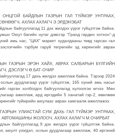
 ОНЦГОЙ БАЙДЛЫН ГАЗРЫН ГАЛ ТҮЙМЭР УНТРААХ,
 СӨНӨӨГЧ, АХЛАХ АХЛАГЧ Э.ЭРДЭНЭБАТ
йдлын байгууллагад 11 дэх жилдээ үүрэг гүйцэтгэж байна.
мын Оюут багийн нутаг дэвсгэр “Гранд гарден хотхон”-д
хүний амь нас, “ЦАХ” маркет худалдааны төвд гарсан гал
ээслэгчийн тэрбум гаруй төгрөгийн эд хөрөнгийг авран
ЫН ГАЗРЫН ЭРЭН ХАЙХ, АВРАХ САЛБАРЫН БҮЛГИЙН
ГЧ, ДЭСЛЭГЧ Ө.БАТ-ОЧИР
байгууллагад 17 дахь жилдээ ажиллаж байна. Тэрээр 2024
 ослын дуудлагаар үүрэг гүйцэтгэж, 165 хүний амь насыг
ийг гарган холбогдох байгууллагад хүлээлгэн өгчээ. Мөн
лагаар ажиллаж, ард иргэдийн 5 ханатай гэр-2, өвөлжөө
хөрөнгийг түймрийн аюулаас авран хамгаалж ажиллажээ.
ГАЗРЫН УЛИАСТАЙ СУМ ДАХЬ ГАЛ ТҮЙМЭР УНТРААХ,
АХ АВТОМАШИНЫ ЖОЛООЧ, АХЛАХ АХЛАГЧ М.ОЧИРБАТ
лын байгууллагад 9 дэх жилдээ үүрэг гүйцэтгэж байна.
г, аюулт үзэгдэл, ослын дуудлагаар ажиллаж, 40 иргэний