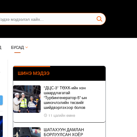
Д
БУСАД
6
ШИНЭ МЭДЭЭ
О
"ДЦС-3” ТӨХК-ийн нэн
шаардлагатай
“Турбингенератор-5”-ын
Х
шинэчлэлийн төсвийг
шийдвэрлэхээр болов
11 цагийн өмнө
ШАТАХУУН ДАМЛАН
БОРЛУУЛСАН ХОЁР