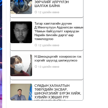
ЗӨРЧЛИЙГ ИЛРҮҮЛЭН
ШАЛГАЖ БАЙНА
12 цагийн өмнө
Татар хамтлагийн дуучин
Д.Мөнхчулуун Ардчилсан намын
“Намын байгуулалт хариуцсан
Нарийн бичгийн дарга”-аар
томилогдлоо
12 цагийн өмнө
Н.Шинэцэцэгийг хохироосон гэх
хэргийг шүүхэд шилжүүлжээ
13 цагийн өмнө
СУМДЫН ХАЛААЛТЫН
ТӨВҮҮДИЙН ЗАСВАР,
ШИНЭЧЛЭЛИЙГ БҮРЭН ХИЙЖ,
ХУВИЙН ХЭВШИЛ РҮҮ
МЕНЕЖМЕНТИЙГ НЬ
ШИЛЖҮҮЛСЭН ГЭДГИЙГ