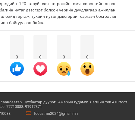
иргэдийн 120 гаруй сая төгрөгийн өмч хөрөнгийг авран
агийн нутаг дэвсгэрт болсон үерийн дуудлагаар ажиллан,
албайд гаргаж, тухайн нутаг дэвсгэрийг сэргээн босгох лаг
хион байгуулсан байна.
0
0
0
0
Улаанбаатар. Сүхбаатар дүүрэг. Амарын гудамж. Лагшин төв 410 тоот.
ас: 77710088. 91917371
710088
focus.mn2024@gmail.mn
ний нөхцөл
© Since 2022 - 2026. Бүх 