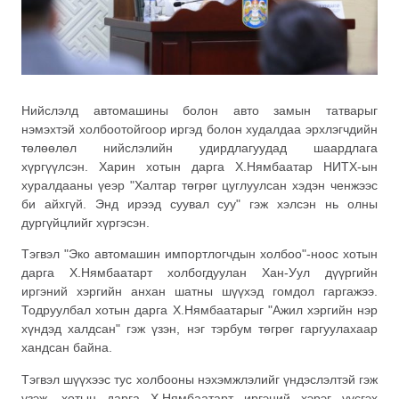
Нийслэлд автомашины болон авто замын татварыг
нэмэхтэй холбоотойгоор иргэд болон худалдаа эрхлэгчдийн
төлөөлөл нийслэлийн удирдлагуудад шаардлага
хүргүүлсэн. Харин хотын дарга Х.Нямбаатар НИТХ-ын
хуралдааны үеэр "Халтар төгрөг цуглуулсан хэдэн ченжээс
би айхгүй. Энд ирээд суувал суу" гэж хэлсэн нь олны
дургүйцлийг хүргэсэн.
Тэгвэл "Эко автомашин импортлогчдын холбоо"-ноос хотын
дарга Х.Нямбаатарт холбогдуулан Хан-Уул дүүргийн
иргэний хэргийн анхан шатны шүүхэд гомдол гаргажээ.
Тодруулбал хотын дарга Х.Нямбаатарыг "Ажил хэргийн нэр
хүндэд халдсан" гэж үзэн, нэг тэрбум төгрөг гаргуулахаар
хандсан байна.
Тэгвэл шүүхээс тус холбооны нэхэмжлэлийг үндэслэлтэй гэж
үзэж, хотын дарга Х.Нямбаатарт иргэний хэрэг үүсгэх