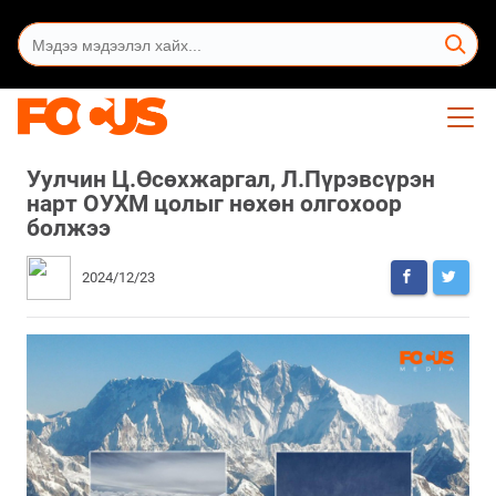
Уулчин Ц.Өсөхжаргал, Л.Пүрэвсүрэн
нарт ОУХМ цолыг нөхөн олгохоор
болжээ
2024/12/23