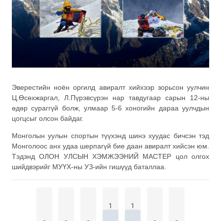
Эверестийн ноён оргилд авиралт хийхээр зорьсон уулчин
Ц.Өсөхжаргал, Л.Пүрэвсүрэн нар тавдугаар сарын 12-ны
өдөр сураггүй болж, улмаар 5-6 хоногийн дараа уулчдын
цогцсыг олсон байдаг.
Монголын уулын спортын түүхэнд шинэ хуудас бичсэн тэд
Монголоос анх удаа шерпагүй бие даан авиралт хийсэн юм.
Тэдэнд ОЛОН УЛСЫН ХЭМЖЭЭНИЙ МАСТЕР цол олгох
шийдвэрийг МУҮХ-ны УЗ-ийн гишүүд баталлаа.
1
1