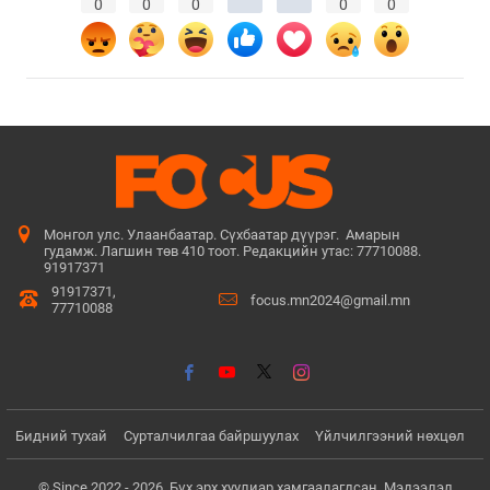
0
0
0
0
0
Монгол улс. Улаанбаатар. Сүхбаатар дүүрэг. Амарын
гудамж. Лагшин төв 410 тоот. Редакцийн утас: 77710088.
91917371
91917371,
focus.mn2024@gmail.mn
77710088
Бидний тухай
Сурталчилгаа байршуулах
Үйлчилгээний нөхцөл
© Since 2022 - 2026. Бүх эрх хуулиар хамгаалагдсан. Мэдээлэл