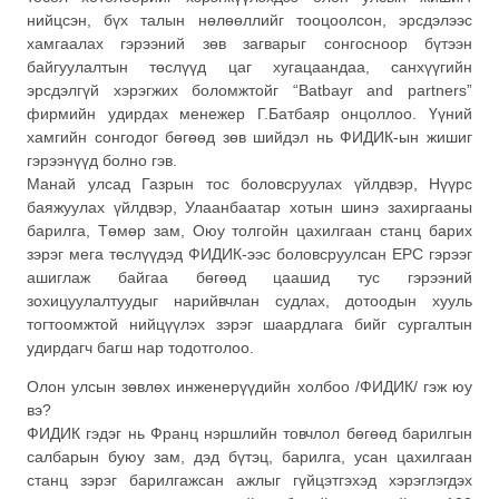
нийцсэн, бүх талын нөлөөллийг тооцоолсон, эрсдэлээс
хамгаалах гэрээний зөв загварыг сонгосноор бүтээн
байгуулалтын төслүүд цаг хугацаандаа, санхүүгийн
эрсдэлгүй хэрэгжих боломжтойг “Batbayr and partners”
фирмийн удирдах менежер Г.Батбаяр онцоллоо. Үүний
хамгийн сонгодог бөгөөд зөв шийдэл нь ФИДИК-ын жишиг
гэрээнүүд болно гэв.
Манай улсад Газрын тос боловсруулах үйлдвэр, Нүүрс
баяжуулах үйлдвэр, Улаанбаатар хотын шинэ захиргааны
барилга, Төмөр зам, Оюу толгойн цахилгаан станц барих
зэрэг мега төслүүдэд ФИДИК-ээс боловсруулсан EPC гэрээг
ашиглаж байгаа бөгөөд цаашид тус гэрээний
зохицуулалтуудыг нарийвчлан судлах, дотоодын хууль
тогтоомжтой нийцүүлэх зэрэг шаардлага бийг сургалтын
удирдагч багш нар тодотголоо.
Олон улсын зөвлөх инженерүүдийн холбоо /ФИДИК/ гэж юу
вэ?
ФИДИК гэдэг нь Франц нэршлийн товчлол бөгөөд барилгын
салбарын буюу зам, дэд бүтэц, барилга, усан цахилгаан
станц зэрэг барилгажсан ажлыг гүйцэтгэхэд хэрэглэгдэх