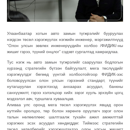
Улаанбаатар хотын авто замын түгжрэлийг бууруулах
нэгдсэн төсөл хэрэгжүүлэх нэгжийн инженер, мэргэжилтнүүд
“Олон улсын зөвлөх инженерүүдийн холбоо /ФИДИК/-ны
жишиг гэрээ, түүний онцлог” сэдэвт сургалтад хамрагдлаа.
Тус нэгж нь авто замын түгжрэлийг сааруулах бодлогын
хүрээнд стратегийн бүтээн байгуулалт, мега төслүүдийг
хэрэгжүүлдэг бөгөөд үүнтэй холбоотойгоор ФИДИК-ээс
боловсруулсан олон улсын гэрээний стандарт, түүнийг
нутагшуулан хэрэглэхэд анхаарах асуудал, банкны
санхүүжилт, гэрээ хэлэлцээр хийх зэрэг хууль эрхзүйн цогц
мэдээлэл авч, туршлага хуваалцав.
Аливаа улс оронд мега төсөл хэрэгжүүлэх явцад орон
нутгийн оролцоо, төр болон хөрөнгө оруулагч зэрэг олон
талын нөлөөллөөс шалтгаалж тухайн ажил амжилттай
хэрэгжих эсэх асуудал хөндөгддөг. Тиймээс стратегийн
төсөл хөтөлбөрийг хэрэгжүүлэхдээ олон улсын жишигт