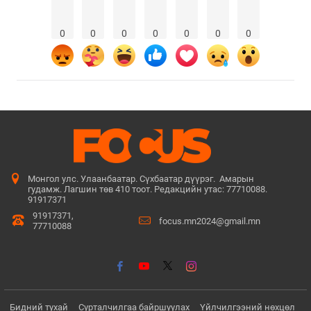
0
0
0
0
0
0
0
Монгол улс. Улаанбаатар. Сүхбаатар дүүрэг. Амарын
гудамж. Лагшин төв 410 тоот. Редакцийн утас: 77710088.
91917371
91917371,
focus.mn2024@gmail.mn
77710088
Бидний тухай
Сурталчилгаа байршуулах
Үйлчилгээний нөхцөл