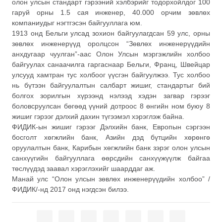
олон улсын стандарт гэрээний хэлбэрийг тодорхойлдог 100
гаруй орны 1.5 сая инженер, 40.000 орчим зөвлөх
компаниудыг нэгтгэсэн байгууллага юм.
1913 онд Бельги улсад зохион байгуулагдсан 59 улс, орны
зөвлөх инженерүүд оролцсон “Зөвлөх инженерүүдийн
анхдугаар чуулган”-аас Олон Улсын мэргэжлийн холбоо
байгуулах санаачилга гаргаснаар Бельги, Франц, Швейцар
улсууд хамтран тус холбоог үүсгэн байгуулжээ. Тус холбоо
нь бүтээн байгуулалтын салбарт жишиг, стандартыг бий
болгох зорилгын хүрээнд нэлээд хэдэн загвар гэрээг
боловсруулсан бөгөөд үүний дотроос 8 өнгийн ном буюу 8
жишиг гэрээг дэлхий дахин түгээмэл хэрэглэж байна.
ФИДИК-ын жишиг гэрээг Дэлхийн банк, Европын сэргээн
босголт хөгжлийн банк, Азийн дэд бүтцийн хөрөнгө
оруулалтын банк, Карибын хөгжлийн банк зэрэг олон улсын
санхүүгийн байгууллага өөрсдийн санхүүжүүлж байгаа
төслүүдэд заавал хэрэглэхийг шаарддаг аж.
Манай улс “Олон улсын зөвлөх инженерүүдийн холбоо” /
ФИДИК/-нд 2017 онд нэгдсэн билээ.