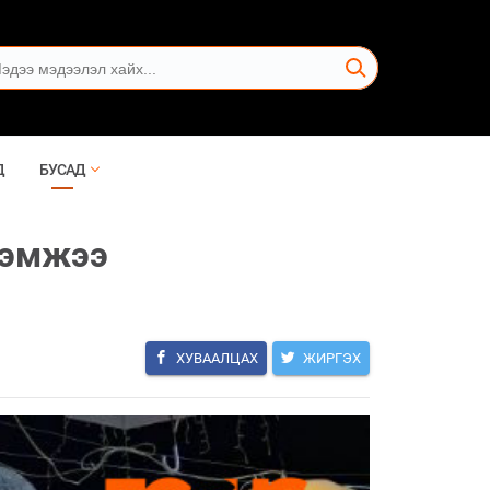
Д
БУСАД
хэмжээ
ХУВААЛЦАХ
ЖИРГЭХ