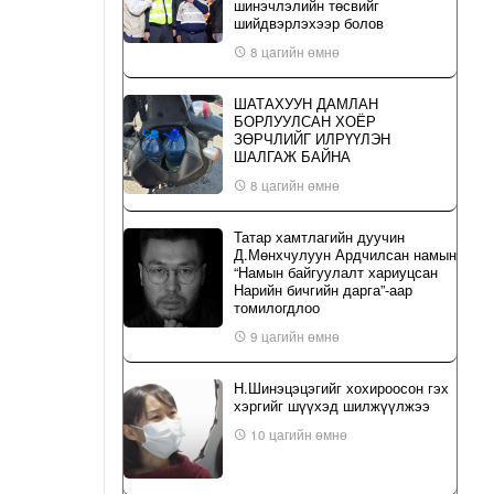
шинэчлэлийн төсвийг
шийдвэрлэхээр болов
8 цагийн өмнө
ШАТАХУУН ДАМЛАН
БОРЛУУЛСАН ХОЁР
ЗӨРЧЛИЙГ ИЛРҮҮЛЭН
ШАЛГАЖ БАЙНА
8 цагийн өмнө
Татар хамтлагийн дуучин
Д.Мөнхчулуун Ардчилсан намын
“Намын байгуулалт хариуцсан
Нарийн бичгийн дарга”-аар
томилогдлоо
9 цагийн өмнө
Н.Шинэцэцэгийг хохироосон гэх
хэргийг шүүхэд шилжүүлжээ
10 цагийн өмнө