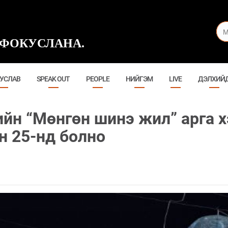
ФОКУСЛАНА.
УСЛАВ
SPEAK OUT
PEOPLE
НИЙГЭМ
LIVE
ДЭЛХИЙ
ийн “Мөнгөн шинэ жил” арга 
н 25-нд болно