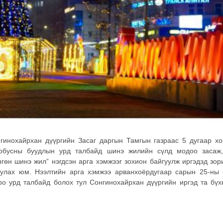
инохайрхан дүүргийн Засаг даргын Тамгын газраас 5 дугаар хо
обусны буудлын урд талбайд шинэ жилийн сүлд модоо засаж, 
өн шинэ жил” нэгдсэн арга хэмжээг зохион байгуулж иргэдэд зори
гуулах юм. Нээлтийн арга хэмжээ арванхоёрдугаар сарын 25-ны 
ро урд талбайд болох тул Сонгинохайрхан дүүргийн иргэд та бү