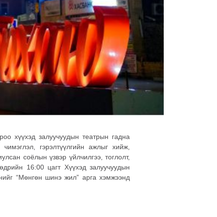
роо хүүхэд залуучуудын театрын гадна
чимэглэл, гэрэлтүүлгийн ажлыг хийж,
улсан соёлын үзвэр үйлчилгээ, тоглолт,
өдрийн 16:00 цагт Хүүхэд залуучуудын
хнийг “Мөнгөн шинэ жил” арга хэмжээнд