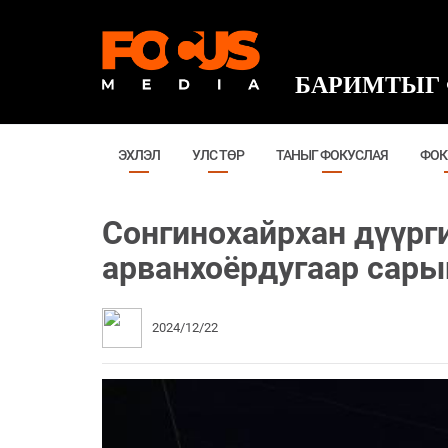
БАРИМТЫГ 
ЭХЛЭЛ
УЛС ТӨР
ТАНЫГ ФОКУСЛАЯ
ФОК
Сонгинохайрхан дүүрг
арванхоёрдугаар сары
2024/12/22