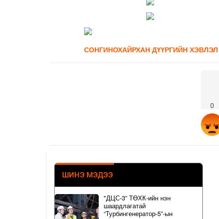
СОНГИНОХАЙРХАН ДҮҮРГИЙН
ХЭВЛЭЛ
0
ШИНЭ МЭДЭЭ
"ДЦС-3” ТӨХК-ийн нэн
шаардлагатай
“Турбингенератор-5”-ын