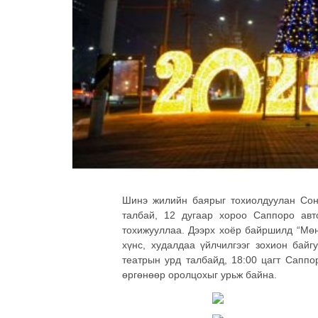
Шинэ жилийн баярыг тохиолдуулан Сонг
талбай, 12 дугаар хороо Саппоро авт
тохижууллаа. Дээрх хоёр байршилд “Мөнг
хүнс, худалдаа үйлчилгээг зохион бай
театрын урд талбайд, 18:00 цагт Саппо
өргөнөөр оролцохыг урьж байна.