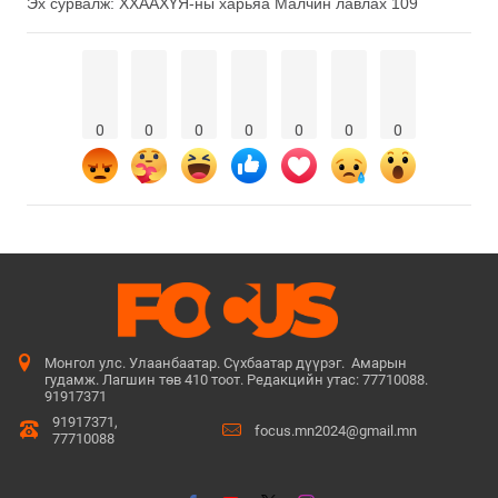
Эх сурвалж: ХХААХҮЯ-ны харьяа Малчин лавлах 109
0
0
0
0
0
0
0
Монгол улс. Улаанбаатар. Сүхбаатар дүүрэг. Амарын
гудамж. Лагшин төв 410 тоот. Редакцийн утас: 77710088.
91917371
91917371,
focus.mn2024@gmail.mn
77710088