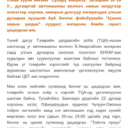
Улаан хүрэн өнгийн “Субару импреза” загварын 30 26
У... дугаартай автомашины жолооч замын нэгдүгээр
эгнээгээр зорчиж, камерын доогуур өнгөрөхдөө улсын
дугаараа нууцалж буй бичлэг фэйсбүүкийн “Цахим
замын цагдаа” хуудаст өнгөрсөн бямба гарагт
цацагдсан юм.
Үүний дагуу Тээврийн цагдаагийн алба (ТЦА)-ныхан
шалгахад уг автомашины жолооч Б.Амарсайхан өнгөрсөн
сард улсын дугаараа халхлах тоноглол БНХАУ-аас
худалдан авч суурилуулан ашиглаж байсныг тогтоожээ.
Өдгөө уг тээврийн хэрэгслийг түр саатуулах байранд
журамлан шалгалтын ажиллагааг үргэлжлүүлэн явуулж
байгааг ЦЕГ-аас мэдээллээ.
Мөн олон нийтийн сүлжээнд бичлэг нь цацагдсан зам,
тээврийн ослын хоёр ч хэргийг ТЦА-нд үргэлжлүүлэн
шалгаж байна. Тухайлбал, Баянзүрх дүүргийн 22 дугаар
хорооны нутаг, Офицеруудын ордноос Чулуун-Овооны
тойрог чиглэлийн замд нэг автомашин хэд хэдэн хүнийг
мөргөсөн осол энэ сарын 20-ны 19.00 цагийн үед гарч,
бичлэг нь цахим сүлжээнд цацагдсан. “Тоёота приус”