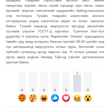
загварын тээврийн хэрэгслийн жолооч авто замын
хажуугаар зорчиж, явган хүний гарцаар гарч явсан таван
иргэнийг мөргөж гэмтээснийг цагдаагийн байгууллагынхан
олж тогтоожээ. Тухайн тээврийн хэрэгслийн жолооч
согтууруулах ундаа хэрэглэсэн үедээ эл ослыг гаргасан
байна. Түүний машинд мөргүүлсэн иргэдэд эмнэлгийн
тусламж үзүүлэн ГССҮТ-д хүргэжээ. Түүнчлэн Хан-Уул
дүүргийн V хорооны нутаг, Яармагийн “Номин” худалдааны
төвийн урд замд өнгөрсөн баасан гаргийн 08.00 цагийн үед
хүн автомашинд мөргүүлсэн ослын зураг, бичлэгийг олон
нийтийн сүлжээнд иргэд тавьсан юм. Уг ослын улмаас нэг
иргэн амиа алдсан бөгөөд ТЦА-нд хэргийг үргэлжлүүлэн
шалгаж байна.
1
0
0
0
0
0
0