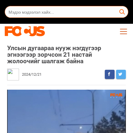
Улсын дугаараа нууж нэгдүгээр
эгнээгээр зорчсон 21 настай
жолоочийг шалгаж байна
2024/12/21