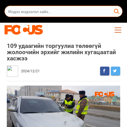
109 удаагийн торгуулиа төлөөгүй
жолоочийн эрхийг жилийн хугацаатай
хасжээ
2024/12/21