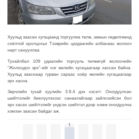
Хуульд заасан хугацаанд торгуулиа төлж, замын хөдөлгөөнд
соёлтой оролцохыг Тээврийн цагдаагийн албанаас жолооч
нарт санууллаа.
Тухайлбал 109 удаагийн торгууль төлөөгүй жолоочийн
“Жолоодох эрх”-ийг нэг жилийн хугацаагаар хассан байна.
Хуульд зааснаар гурван сараас хоёр жилийн хугацаагаар
эрх хасна.
Зөрчлийн тухай хуулийн 3.8.4 дэх хэсэгт: Оногдуулсан
шийтгэлийг биелүүлэхээс санаатайгаар зайлсхийсэн бол
эрх хасах шийтгэлийг үндсэн шийтгэл дээр нэмж оногдуулна
хэмээн заасан байдаг аж.
1