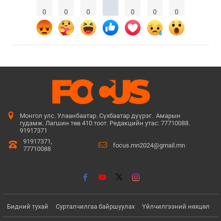
0
0
0
0
0
0
Монгол улс. Улаанбаатар. Сүхбаатар дүүрэг. Амарын
гудамж. Лагшин төв 410 тоот. Редакцийн утас: 77710088.
91917371
91917371,
focus.mn2024@gmail.mn
77710088
Бидний тухай
Сурталчилгаа байршуулах
Үйлчилгээний нөхцөл