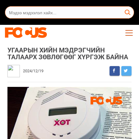
УГААРЫН ХИЙН МЭДРЭГЧИЙН
ТАЛААРХ ЗӨВЛӨГӨӨГ ХҮРГЭЖ БАЙНА
2024/12/19