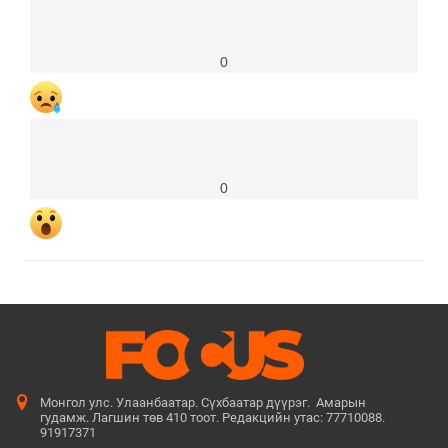
0
0
Монгол улс. Улаанбаатар. Сүхбаатар дүүрэг. Амарын
гудамж. Лагшин төв 410 тоот. Редакцийн утас: 77710088.
91917371