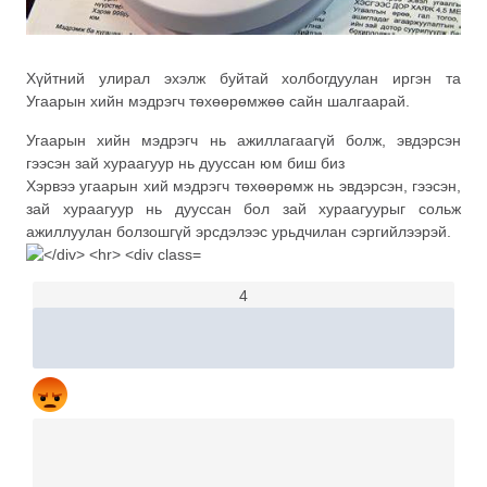
Хүйтний улирал эхэлж буйтай холбогдуулан иргэн та
Угаарын хийн мэдрэгч төхөөрөмжөө сайн шалгаарай.
Угаарын хийн мэдрэгч нь ажиллагаагүй болж, эвдэрсэн
гээсэн зай хураагуур нь дууссан юм биш биз
Хэрвээ угаарын хий мэдрэгч төхөөрөмж нь эвдэрсэн, гээсэн,
зай хураагуур нь дууссан бол зай хураагуурыг сольж
ажиллуулан болзошгүй эрсдэлээс урьдчилан сэргийлээрэй.
4