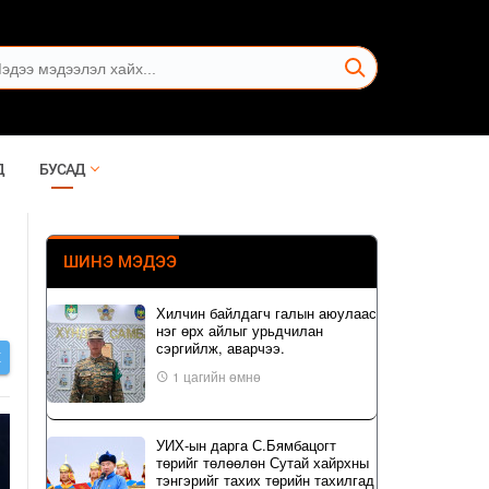
Д
БУСАД
ШИНЭ МЭДЭЭ
Хилчин байлдагч галын аюулаас
нэг өрх айлыг урьдчилан
сэргийлж, аварчээ.
Х
1 цагийн өмнө
УИХ-ын дарга С.Бямбацогт
төрийг төлөөлөн Сутай хайрхны
тэнгэрийг тахих төрийн тахилгад