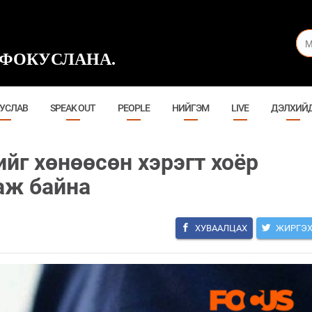
ФОКУСЛАНА.
УСЛАВ
SPEAK OUT
PEOPLE
НИЙГЭМ
LIVE
ДЭЛХИЙ
йг хөнөөсөн хэрэгт хоёр
аж байна
ХУВААЛЦАХ
ЖИРГЭ