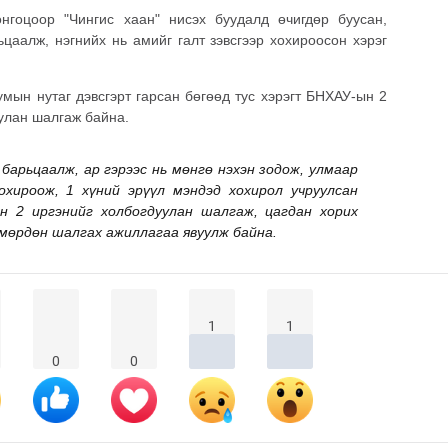
нгоцоор "Чингис хаан" нисэх буудалд өчигдөр буусан,
ьцаалж, нэгнийх нь амийг галт зэвсгээр хохироосон хэрэг
умын нутаг дэвсгэрт гарсан бөгөөд тус хэрэгт БНХАУ-ын 2
уулан шалгаж байна.
барьцаалж, ар гэрээс нь мөнгө нэхэн зодож, улмаар
хироож, 1 хүний эрүүл мэндэд хохирол учруулсан
н 2 иргэнийг холбогдуулан шалгаж, цагдан хорих
 мөрдөн шалгах ажиллагаа явуулж байна.
1
1
0
0