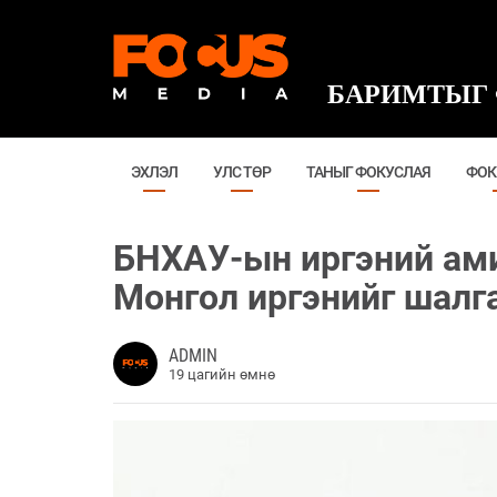
БАРИМТЫГ 
ЭХЛЭЛ
УЛС ТӨР
ТАНЫГ ФОКУСЛАЯ
ФОК
БНХАУ-ын иргэний ами
Монгол иргэнийг шалг
ADMIN
19 цагийн өмнө