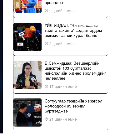
оролцлоо
2 цагийн өмнө
ҮЙЛ ЯВДАЛ: “Чингис хааны
тайлга тахилга” сэдэвт эрдэм
шинжилгээний хурал болно
2 цагийн өмнө
Б.Сэмжидмаа: Зөвшөөрлийн
шинжтэй 103 бүртгэлээс
нийслэлийн бизнес эрхлэгчдийг
чөлөөллөө
17 цагийн өмнө
Согтуугаар тээврийн хэрэгсэл
жолоодсон 95 зөрчил
бүртгэгджээ
21 цагийн өмнө
“Туул усан цогцолбор” төслийн