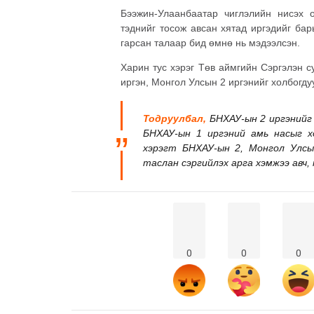
Бээжин-Улаанбаатар чиглэлийн нисэх о
тэднийг тосож авсан хятад иргэдийг бар
гарсан талаар бид өмнө нь мэдээлсэн.
Харин тус хэрэг Төв аймгийн Сэргэлэн с
иргэн, Монгол Улсын 2 иргэнийг холбогд
Тодруулбал,
БНХАУ-ын 2 иргэнийг 
БНХАУ-ын 1 иргэний амь насыг хо
хэрэгт БНХАУ-ын 2, Монгол Улсы
таслан сэргийлэх арга хэмжээ авч,
0
0
0