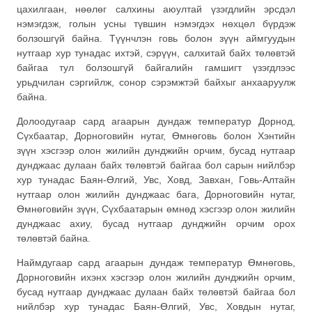
цахилгаан, нөөлөг салхины аюултай үзэгдлийн эрсдэл
нэмэгдэж, голын усны түвшин нэмэгдэх нөхцөл бүрдэж
болзошгүй байна. Түүнчлэн говь болон зүүн аймгуудын
нутгаар хур тунадас ихтэй, сэрүүн, салхитай байх төлөвтэй
байгаа тул болзошгүй байгалийн гамшигт үзэгдлээс
урьдчилан сэргийлж, сонор сэрэмжтэй байхыг анхааруулж
байна.
Долоодугаар сард агаарын дундаж температур Дорнод,
Сүхбаатар, Дорноговийн нутаг, Өмнөговь болон Хэнтийн
зүүн хэсгээр олон жилийн дунджийн орчим, бусад нутгаар
дунджаас дулаан байх төлөвтэй байгаа бол сарын нийлбэр
хур тунадас Баян-Өлгий, Увс, Ховд, Завхан, Говь-Алтайн
нутгаар олон жилийн дунджаас бага, Дорноговийн нутаг,
Өмнөговийн зүүн, Сүхбаатарын өмнөд хэсгээр олон жилийн
дунджаас ахиу, бусад нутгаар дунджийн орчим орох
төлөвтэй байна.
Наймдугаар сард агаарын дундаж температур Өмнөговь,
Дорноговийн ихэнх хэсгээр олон жилийн дунджийн орчим,
бусад нутгаар дунджаас дулаан байх төлөвтэй байгаа бол
нийлбэр хур тунадас Баян-Өлгий, Увс, Ховдын нутаг,