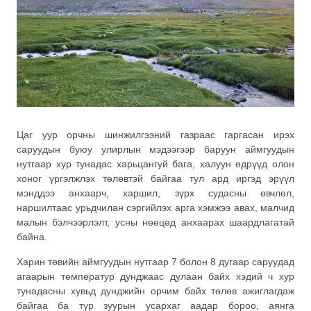
Цаг уур орчны шинжилгээний газраас гаргасан ирэх
саруудын буюу улирлын мэдээгээр баруун аймгуудын
нутгаар хур тунадас харьцангуй бага, халуун өдрүүд олон
хоног үргэлжлэх төлөвтэй байгаа тул ард иргэд эрүүл
мэнддээ анхаарч, харшил, зүрх судасны өвчлөл,
наршилтаас урьдчилан сэргийлэх арга хэмжээ авах, малчид
малын бэлчээрлэлт, усны нөөцөд анхаарах шаардлагатай
байна.
Харин төвийн аймгуудын нутгаар 7 болон 8 дугаар саруудад
агаарын температур дунджаас дулаан байх хэдий ч хур
тунадасны хувьд дунджийн орчим байх төлөв ажиглагдаж
байгаа ба түр зуурын усархаг аадар бороо, аянга