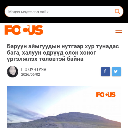
Баруун аймгуудын нутгаар хур тунадас
бага, халуун өдрүүд олон хоног
үргэлжлэх төлөвтэй байна
Г.ОЮУНТУЯА
2026/06/02