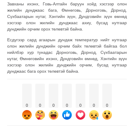
Завханы ихэнх, Говь-Алтайн баруун хойд хэсгээр олон
жилийн дунджаас бага, Өмнөговь, Дорноговь, Дорнод,
Сүхбаатарын нутаг, Хэнтийн зүүн, Дундговийн зүүн өмнөд
хэсгээр олон жилийн дунджаас ахиу, бусад нутгаар
дунджийн орчим орох төлөвтэй байна.
Есдүгээр сард агаарын дундаж температур нийт нутгаар
олон жилийн дунджийн орчим байх төлөвтэй байгаа бол
нийлбэр хур тунадас Дорноговь, Дорнод, Сүхбаатарын
нутаг, Өмнөговийн ихэнх, Дундговийн өмнөд, Хэнтийн зүүн
хэсгээр олон жилийн дунджийн орчим, бусад нутгаар
дунджаас бага орох төлөвтэй байна.
0
0
0
0
0
0
0