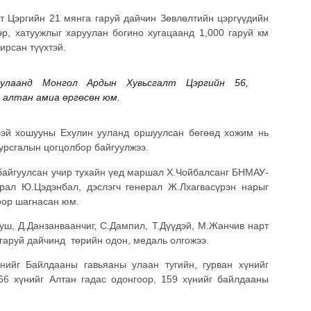
 Цэргийн 21 мянга гаруй дайчин Зөвлөлтийн цэргүүдийн
эр, хатуужлыг харуулан богино хугацаанд 1,000 гаруй км
ирсан түүхтэй.
тулаанд Монгол Ардын Хувьсгалт Цэргийн 56,
 алтан амиа өргөсөн юм.
эй хошууны Ехулин ууланд оршуулсан бөгөөд хожим нь
урсгалын цогцолбор байгуулжээ.
байгуулсан учир тухайн үед маршал Х.Чойбалсанг БНМАУ-
рал Ю.Цэдэнбал, дэслэгч генерал Ж.Лхагвасүрэн нарыг
оор шагнасан юм.
уш, Д.Данзанваанчиг, С.Дампил, Т.Дүүдэй, М.Жанчив нарт
 гаруй дайчинд төрийн одон, медаль олгожээ.
ийг Байлдааны гавьяаны улаан тугийн, гурван хүнийг
66 хүнийг Алтан гадас одонгоор, 159 хүнийг байлдааны