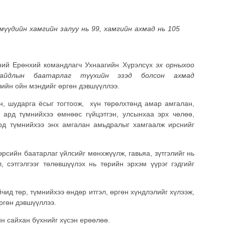
хмүүдийн
хамгийн залуу нь 99
,
хамгийн ахмад нь 105
чний Ерөнхий командлагч Ухнаагийн Хүрэлсүх
эх орныхоо
айдлын баатарлаг түүхийн эзэд болсон ахмад
ийн ойн мэндийг өргөн дэвшүүллээ.
н, шударга ёсыг тогтоож, хүн төрөлхтөнд амар амгалан,
 ард түмнийхээ өмнөөс гүйцэтгэн, улсынхаа эрх чөлөө,
ард түмнийхээ энх амгалан амьдралыг хамгаалж ирснийг
рсийн баатарлаг үйлсийг мөнхжүүлж, гавьяа, зүтгэлийг нь
, сэтгэлгээг төлөвшүүлэх нь төрийн эрхэм үүрэг гэдгийг
чид төр, түмнийхээ өндөр итгэл, өргөн хүндлэлийг хүлээж,
ргөн дэвшүүллээ.
йн сайхан бүхнийг хүсэн ерөөлөө.