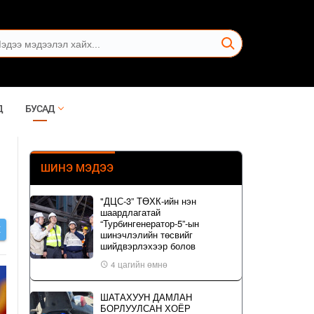
Д
БУСАД
ШИНЭ МЭДЭЭ
"ДЦС-3” ТӨХК-ийн нэн
шаардлагатай
“Турбингенератор-5”-ын
Х
шинэчлэлийн төсвийг
шийдвэрлэхээр болов
4 цагийн өмнө
ШАТАХУУН ДАМЛАН
БОРЛУУЛСАН ХОЁР