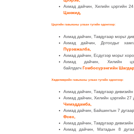
Ахмад дайчин, Хилийн цэргийн 24
Цанжид,
Цэргийн гавьяаны улаан тугийн одонгоор
:
Ахмад дайчин, Тавдугаар морьт ди
Ахмад дайчин, Дотоодыг хам
Пүрэвжалба,
Ахмад дайчин, Есдүгээр морьт хор
Ахмад дайчин, Хилийн цэ
байлдагч
Гомбосүрэнгийн Шагдар
Хөдөлмөрийн гавьяаны улаан тугийн одонгоор
:
Ахмад дайчин, Тавдугаар дивизийн
Ахмад дайчин, Хилийн цэргийн 27 
Чимэддамба,
Ахмад дайчин, Байшинтын 7 дугаар
Өсөх,
Ахмад дайчин, Тавдугаар дивизийн
Ахмад дайчин, Матадын 8 дуга