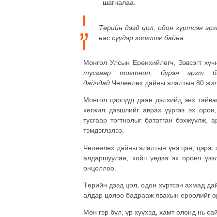
шагналаа.
Төрийн дээд цол, одон хүртсэн эр
нас
сүүдэр зооглож байна.
Монгол Улсын Ерөнхийлөгч, Зэвсэгт хү
тусгаар тогтнол, бүрэн эрхт б
дайчдад
Чөлөөлөх дайны ялалтын 80 жил
Монгол цэргүүд даян дэлхийд энх тайва
хөгжил дэвшлийг аврах үүргээ эх орон,
тусгаар тогтнолыг бататган бэхжүүлж, 
тэмдэглэлээ.
Чөлөөлөх дайны ялалтын үнэ цэн, цэрэг э
алдаршуулан, хойч үедээ эх оронч үзэл
онцоллоо.
Төрийн дээд цол, одон хүртсэн ахмад дай
алдар цолоо бадрааж явахын ерөөлийг ө
Мөн гэр бүл, үр хүүхэд, хамт олонд нь са