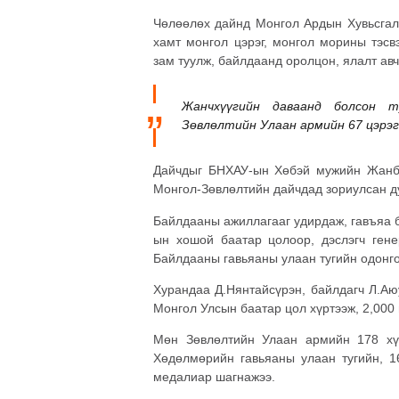
Чөлөөлөх дайнд Монгол Ардын Хувьсгалт
хамт монгол цэрэг, монгол морины тэсв
зам туулж, байлдаанд оролцон, ялалт авч
Жанчхүүгийн даваанд болсон 
Зөвлөлтийн Улаан армийн 67 цэрэг
Дайчдыг БНХАУ-ын Хөбэй мужийн Жанб
Монгол-Зөвлөлтийн дайчдад зориулсан д
Байлдааны ажиллагааг удирдаж, гавъяа 
ын хошой баатар цолоор, дэслэгч гене
Байлдааны гавьяаны улаан тугийн одонг
Хурандаа Д.Нянтайсүрэн, байлдагч Л.Аю
Монгол Улсын баатар цол хүртээж, 2,000
Мөн Зөвлөлтийн Улаан армийн 178 хүн
Хөдөлмөрийн гавьяаны улаан тугийн, 1
медалиар шагнажээ.