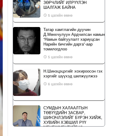
ЗӨРЧЛИЙГ ИЛРҮҮЛЭН
ШАЛГАЖ БАЙНА
5 цагийн өмнө
Татар хамтлагийн дуучин
Д.Мөнхчулуун Ардчилсан намын
“Намын байгуулалт хариуцсан
Нарийн бичгийн дарга”-аар
томилогдлоо
5 цагийн өмнө
Н.Шинэцэцэгийг хохироосон гэх
хэргийг шүүхэд шилжүүлжээ
6 цагийн өмнө
СУМДЫН ХАЛААЛТЫН
ТӨВҮҮДИЙН ЗАСВАР,
ШИНЭЧЛЭЛИЙГ БҮРЭН ХИЙЖ,
ХУВИЙН ХЭВШИЛ РҮҮ
МЕНЕЖМЕНТИЙГ НЬ
ШИЛЖҮҮЛСЭН ГЭДГИЙГ