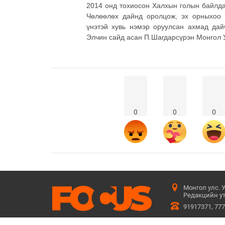
2014 онд тохиосон Халхын голын байлд
Чөлөөлөх дайнд оролцож, эх орныхоо э
үнэтэй хувь нэмэр оруулсан ахмад дай
Элчин сайд асан П.Шагдарсүрэн Монгол 
0
0
0
Монгол улс. 
Редакцийн ут
91917371, 77