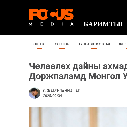
БАРИМТЫГ 
ЭХЛЭЛ
УЛС ТӨР
ТАНЫГ ФОКУСЛАЯ
ФОК
Чөлөөлөх дайны ахма
Доржпаламд Монгол У
С.ЖАМЪЯАННАЦАГ
2025/09/04