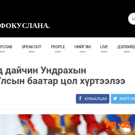
ФОКУСЛАНА.
УСЛАВ
SPEAK OUT
PEOPLE
НИЙГЭМ
LIVE
ДЭЛХИЙ
д дайчин Ундрахын
лсын баатар цол хүртээлээ
ХУВААЛЦАХ
ЖИРГЭ