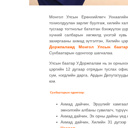
Монгол Улсын Ерөнхийлөгч Ухнаагий
тохиолдуулан зарлиг буулгаж, хилийн ха
тусгаар тогтнолыг бататган бэхжүүлэх үү
хүчний салбарын хөгжилд үнэтэй хув
захиргааны ахмад зүтгэлтэн, Хилийн цэ
Доржпаламд
Монгол Улсын баатар
Сүхбаатарын одонгоор шагналаа.
Улсын баатар У.Доржпалам нь эх орныхо
цэргийн 12 дугаар отрядын туслах офи
сум, нэгдлийн дарга, Ардын Депутатууд
юм.
Сүхбаатарын одонгоор
:
Ахмад дайчин, Эрүүлийг хамгаа
эмнэлгийн албаны сувилагч, түрүү
Ахмад дайчин, Эх орны дайны үед 
Ахмад дайчин, Хилийн 31 дүгээр
Цээрэв,