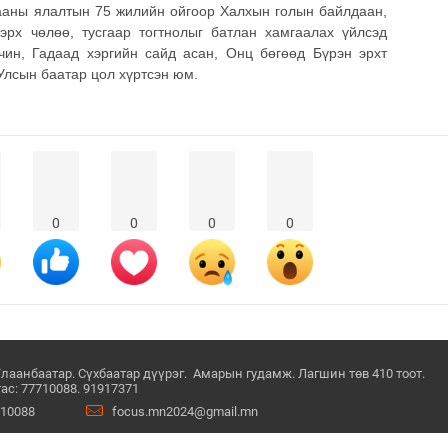
ааны ялалтын 75 жилийн ойгоор Халхын голын байлдаан,
рх чөлөө, тусгаар тогтнолыг батлан хамгаалах үйлсэд
чин, Гадаад хэргийн сайд асан, Онц бөгөөд Бүрэн эрхт
Улсын баатар цол хүртсэн юм.
0
0
0
0
Улаанбаатар. Сүхбаатар дүүрэг. Амарын гудамж. Лагшин төв 410 тоот.
ас: 77710088. 91917371
710088
focus.mn2024@gmail.mn