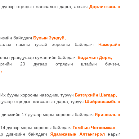
 дүгээр отрядын жагсаалын дарга, ахлагч
Дорлигжавын
визийн байлдагч
Бухын Зундуй,
гаалах яамны тусгай хорооны байлдагч
Намсрайн
ооны гуравдугаар сумангийн байлдагч
Бадамын Дорж,
ргийн 20 дугаар отрядын штабын бичээч,
,
 Их бууны хорооны наводчик, түрүүч
Батсүхийн Шагдар,
дугаар отрядын жагсаалын дарга, түрүүч
Шийрэвсамбын
 дивизийн 17 дугаар морьт хорооны байлдагч
Яринпилын
 14 дүгээр морьт хорооны байлдагч
Гомбын Чогсомжав,
ар дивизийн байлдагч
Ядамжавын Алтангэрэл
нарыг