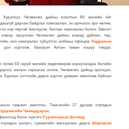
н Хүрэлсүх Чөлөөлөх дайны ялалтын 80 жилийн ойг
лдашгүй дархан байдлыг хамгаалан, эх орныхоо эрх чөлөө,
ргээ нэр төртэй биелүүлж, батлан хамгаалах болон Зэвсэгт
ь нэмэр оруулсан Чөлөөлөх дайны ахмад дайчин, төр,
ргийн хил хамгаалах гүйцэтгэх албаны офицер
Ундрахын
цол хүртээж, баатрын Алтан таван хошуу тэмдэг,
о төлөө 50 гаруй жилийн хөдөлмөрөө зориулахдаа Хилийн
цероос ажлын гараагаа эхэлж, Чөлөөлөх дайнд оролцон,
ын Хурлын хэлтсийн дарга хүртэл дэвшин ажиллаж байсан
лахын гавьяат ажилтан, Тамсагийн 27 дугаар отрядын
ч
Цэрэнгийн Чимэдцэрэн,
фронтод бэлэг хүргэгч
Сүрэнхорын Цэгмид,
 отрядын ахлагч, сумангийн жагсаалын дарга
Шаравын