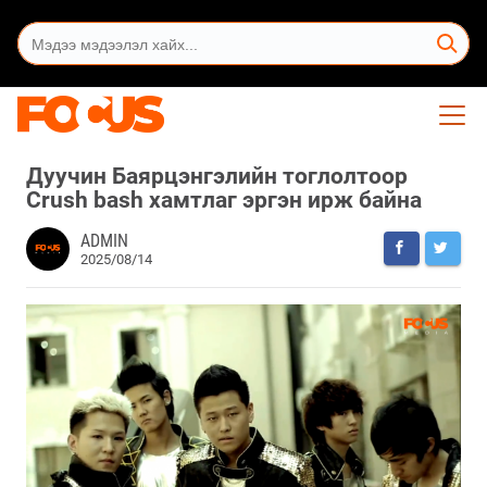
Дуучин Баярцэнгэлийн тоглолтоор
Crush bash хамтлаг эргэн ирж байна
ADMIN
2025/08/14