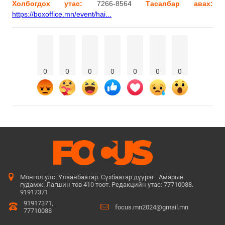
Холбогдох утас:
7266-8564
Тасалбар авах:
https://boxoffice.mn/event/hai...
0
0
0
0
0
0
0
Монгол улс. Улаанбаатар. Сүхбаатар дүүрэг. Амарын
гудамж. Лагшин төв 410 тоот. Редакцийн утас: 77710088.
91917371
91917371,
focus.mn2024@gmail.mn
77710088