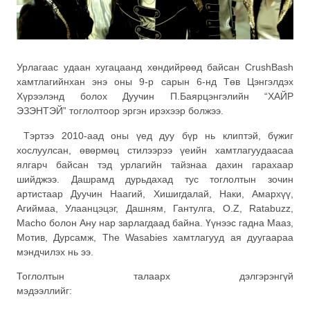
Урлагаас удаан хугацаанд хөндийрөөд байсан СrushBash
хамтлагийнхан энэ оны 9-р сарын 6-нд Төв Цэнгэлдэх
Хүрээлэнд болох Дуучин П.Баярцэнгэлийн “ХАЙР
ЭЗЭНТЭЙ” тоглолтоор эргэн ирэхээр болжээ.
Тэртээ 2010-аад оны үед дуу бүр нь клиптэй, бүжиг
хослуулсан, өвөрмөц стилээрээ үеийн хамтлагуудаасаа
ялгарч байсан тэд урлагийн тайзнаа дахин гарахаар
шийджээ. Дашрамд дурьдахад тус тоглолтын зочин
артистаар Дуучин Наагий, Хишигдалай, Наки, Амархүү,
Агиймаа, Улаанцэцэг, Дашням, Гантулга, O.Z, Ratabuzz,
Macho болон Ану нар зарлагдаад байна. Үүнээс гадна Мааз,
Мотив, Дурсамж, The Wasabies хамтлагууд ая дуугаараа
мэндчилэх нь ээ.
Тоглолтын талаарх дэлгэрэнгүй
мэдээллийг: