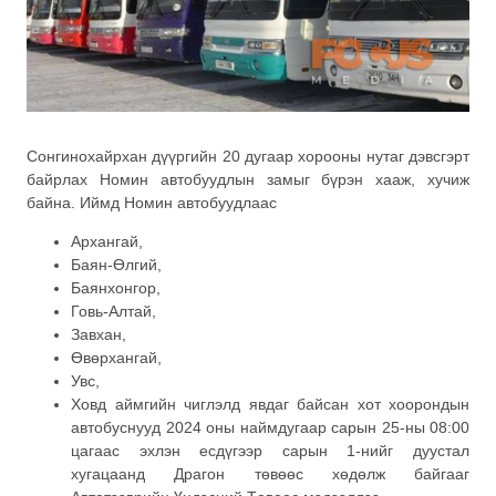
Сонгинохайрхан дүүргийн 20 дугаар хорооны нутаг дэвсгэрт
байрлах Номин автобуудлын замыг бүрэн хааж, хучиж
байна. Иймд Номин автобуудлаас
Архангай,
Баян-Өлгий,
Баянхонгор,
Говь-Алтай,
Завхан,
Өвөрхангай,
Увс,
Ховд аймгийн чиглэлд явдаг байсан хот хоорондын
автобуснууд 2024 оны наймдугаар сарын 25-ны 08:00
цагаас эхлэн есдүгээр сарын 1-нийг дуустал
хугацаанд Драгон төвөөс хөдөлж байгааг