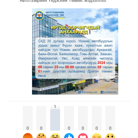
Автотээврийн Үндэсний Төвөөс мэдээллээ.
1
0
0
0
0
0
0