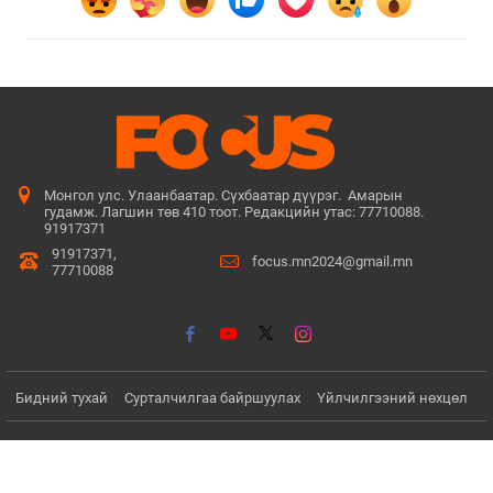
Монгол улс. Улаанбаатар. Сүхбаатар дүүрэг. Амарын
гудамж. Лагшин төв 410 тоот. Редакцийн утас: 77710088.
91917371
91917371,
focus.mn2024@gmail.mn
77710088
Бидний тухай
Сурталчилгаа байршуулах
Үйлчилгээний нөхцөл
© Since 2022 - 2026. Бүх эрх хуулиар хамгаалагдсан. Мэдээлэл
хуулбарлах хориотой.