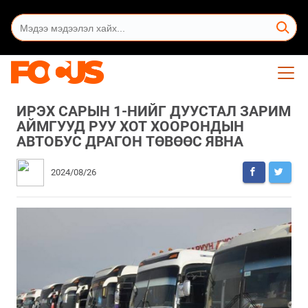
ИРЭХ САРЫН 1-НИЙГ ДУУСТАЛ ЗАРИМ
АЙМГУУД РУУ ХОТ ХООРОНДЫН
АВТОБУС ДРАГОН ТӨВӨӨС ЯВНА
2024/08/26