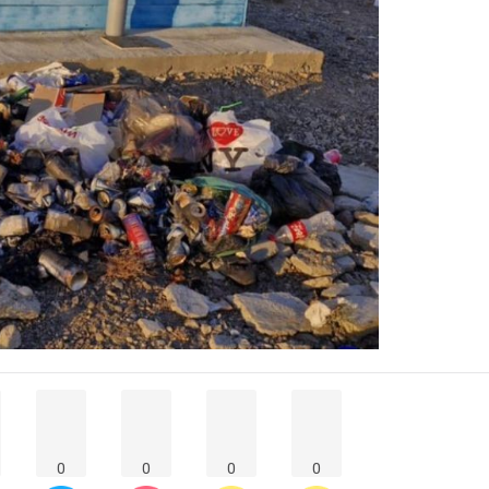
0
0
0
0