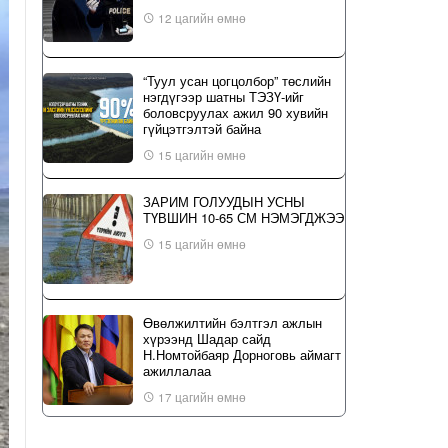
12 цагийн өмнө
“Туул усан цогцолбор” төслийн
нэгдүгээр шатны ТЭЗҮ-ийг
боловсруулах ажил 90 хувийн
гүйцэтгэлтэй байна
15 цагийн өмнө
ЗАРИМ ГОЛУУДЫН УСНЫ
ТҮВШИН 10-65 СМ НЭМЭГДЖЭЭ
15 цагийн өмнө
Өвөлжилтийн бэлтгэл ажлын
хүрээнд Шадар сайд
Н.Номтойбаяр Дорноговь аймагт
ажиллалаа
17 цагийн өмнө
ҮЙЛ ЯВДАЛ: Нийслэлийн ИТХ-