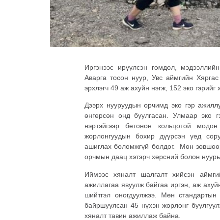
Иргэнээс ирүүлсэн гомдол, мэдээллий
Аварга тосон нуур, Увс аймгийн Хярга
эрхлэгч 49 аж ахуйн нэгж, 152 эко гэрий
Дээрх нууруудын орчимд эко гэр ажилл
өнгөрсөн онд буулгасан. Улмаар эко г
нэртэйгээр бетонон кольцотой модон
жорлонгуудын бохир дүүрсэн үед сор
ашиглах боломжгүй болдог. Мөн зөвшөөр
орчмын даац хэтэрч хөрсний болон нууры
Иймээс хяналт шалгалт хийсэн аймги
ажиллагаа явуулж байгаа иргэн, аж ахуй
шийтгэл оногдуулжээ. Мөн стандартын
байршуулсан 45 нүхэн жорлонг буулгуулж
хяналт тавин ажиллаж байна.