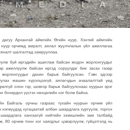
н дагуу Архангай аймгийн Өгийн нуур, Хэнтий аймгийн
с нуур орчимд амралт, аялал жуулчлалын үйл ажиллагаа
г хяналт шалгалтад хамрууллаа.
уулж буй иргэдийн ашиглаж байсан модон жорлонгуудыг
эр ажиллуулж байсан иргэд соруулдаг бие засах газар
 жорлонгуудыг дахин барьж байгуулсан. Гэвч эдгээр
уулах машин хүрэлцээгүй, аялагчдын ачаалалттай үед
өлгүй олон гэр, шовгор барьж байгуулснаас нуурын эрэг
н бохирдол үүсгэх нөхцөлийн нэг болж байна.
йн Байгаль орчны газраас тухайн нуурын орчим үйл
н нэгжүүдэд хугацаатай албан шаардлага хүргүүлж, торгох
 шаардлага хангаагүй нийтийн эзэмшлийн зам талбайд
, 80 орчим тонн хог хаягдлыг цэвэрлүүлж, гүйцэтгэлд нь