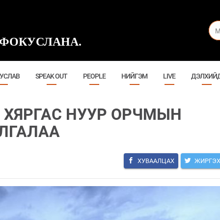
ФОКУСЛАНА.
УСЛАВ
SPEAK OUT
PEOPLE
НИЙГЭМ
LIVE
ДЭЛХИЙ
, ХЯРГАС НУУР ОРЧМЫН
ЛГАЛАА
ХУВААЛЦАХ
ЖИРГЭ