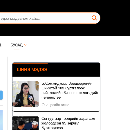
Д
БУСАД
ШИНЭ МЭДЭЭ
Б.Сэмжидмаа: Зөвшөөрлийн
шинжтэй 103 бүртгэлээс
нийслэлийн бизнес эрхлэгчдийг
Х
чөлөөллөө
7 цагийн өмнө
Согтуугаар тээврийн хэрэгсэл
жолоодсон 95 зөрчил
бүртгэгджээ