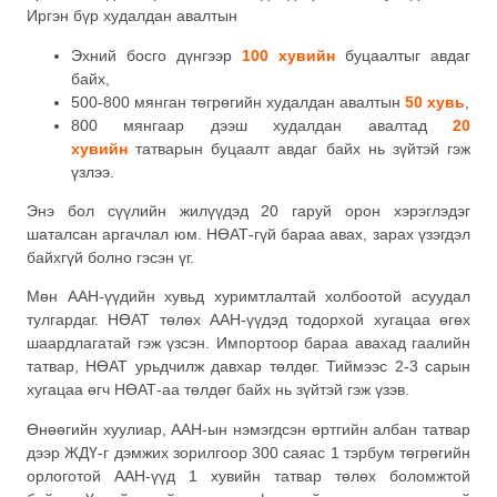
Иргэн бүр худалдан авалтын
Эхний босго дүнгээр
100 хувийн
буцаалтыг авдаг
байх,
500-800 мянган төгрөгийн худалдан авалтын
50 хувь
,
800 мянгаар дээш худалдан авалтад
20
хувийн
татварын буцаалт авдаг байх нь зүйтэй гэж
үзлээ.
Энэ бол сүүлийн жилүүдэд 20 гаруй орон хэрэглэдэг
шаталсан аргачлал юм. НӨАТ-гүй бараа авах, зарах үзэгдэл
байхгүй болно гэсэн үг.
Мөн ААН-үүдийн хувьд хуримтлалтай холбоотой асуудал
тулгардаг. НӨАТ төлөх ААН-үүдэд тодорхой хугацаа өгөх
шаардлагатай гэж үзсэн. Импортоор бараа авахад гаалийн
татвар, НӨАТ урьдчилж давхар төлдөг. Тиймээс 2-3 сарын
хугацаа өгч НӨАТ-аа төлдөг байх нь зүйтэй гэж үзэв.
Өнөөгийн хуулиар, ААН-ын нэмэгдсэн өртгийн албан татвар
дээр ЖДҮ-г дэмжих зорилгоор 300 саяас 1 тэрбум төгрөгийн
орлоготой ААН-үүд 1 хувийн татвар төлөх боломжтой