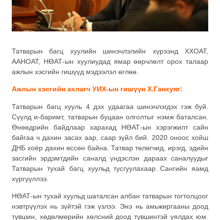
Татварын багц хуулийн шинэчлэлийн хүрээнд ХХОАТ,
ААНОАТ, НӨАТ-ын хуулиудад ямар өөрчлөлт орох талаар
ажлын хэсгийн гишүүд мэдээлэл өглөө.
Ажлын хэсгийн ахлагч УИХ-ын гишүүн Х.Ганхуяг:
Татварын багц хууль 4 дэх удаагаа шинэчлэгдэх гэж буй.
Сүүлд и-баримт, татварын буцаан олголтыг нэмж баталсан.
Өнөөдрийн байдлаар харахад НӨАТ-ын хэрэгжилт сайн
байгаа ч дахин засах аар, саар зүйл бий. 2020 оноос хойш
ДНБ хоёр дахин өссөн байна. Татвар төлөгчид, ирэгд, эдийн
засгийн эрдэмтдийн саналд үндэслэн дараах саналуудыг
Татварын тухай багц хуульд тусгуулахаар Сангийн яамд
хүргүүллээ.
НӨАТ-ын тухай хуульд шаталсан албан татварын тогтолцоог
нэвтрүүлэх нь зүйтэй гэж үзлээ. Энэ нь амьжиргааны доод
түвшин, хөдөлмөрийн хөлсний доод түвшинтэй уялдах юм.