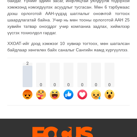
байдаг. Үүнийг эдийн засаг, инфляцтай уялдуулж тодорхой
хэмжээнд нэмэгдүүлэх асуудлыг тусгасан. Мөн 6 тэрбумаас
дээш орлоготой ААН-үүдэд шатлалыг оновчтой тогтоох
шаардлагатай байна. Учир нь мөн тооны орлоготой ААН 25
хувийн татвар оногддог учир компаниа задлах, хиймлээр
үүсгэх тохиолдол гардаг.
ХХОАТ-ийг дээд хэмжээг 10 хувиар тогтоох, мөн шаталсан
байдлаар хөнгөлөх байх саналыг Сангийн яамд хүргүүллээ.
2
0
0
0
0
0
0