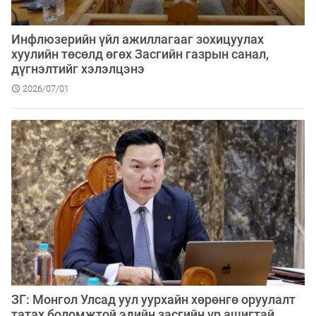
Инфлюзерийн үйл ажиллагааг зохицуулах
хуулийн төсөлд өгөх Засгийн газрын санал,
дүгнэлтийг хэлэлцэнэ
2026/07/01
ЗГ: Монгол Улсад уул уурхайн хөрөнгө оруулалт
татах боломжтой эдийн засгийн үр ашигтай