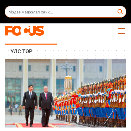
УЛС ТӨР