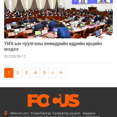
​УИХ-ын чуулганы өнөөдрийн өдрийн ирцийн
мэдээ
2026/06/12
1
2
3
4
5
Монгол улс. Улаанбаатар. Сүхбаатар дүүрэг. Амарын