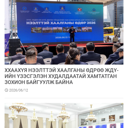
ХХААХҮЯ НЭЭЛТТЭЙ ХААЛГАНЫ ӨДРӨӨ ЖДҮ-
ИЙН ҮЗЭСГЭЛЭН ХУДАЛДААТАЙ ХАМТАТГАН
ЗОХИОН БАЙГУУЛЖ БАЙНА
2026/06/12