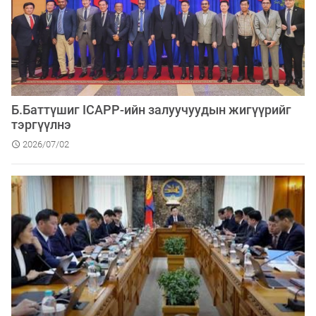
Б.Баттүшиг ICAPP-ийн залуучуудын жигүүрийг
тэргүүлнэ
2026/07/02