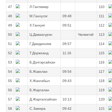
47
Л.Гантөмөр
110
48
М.Ганхүлэг
09:48
111
49
Х.Ганхуяг
09:51
112
50
Ц.Даваасүрэн
Чөлөөтэй
113
51
Г.Дамдинням
09:57
114
52
Т.Доржханд
11:16
115
53
Б.Дэлгэрсайхан
116
54
Б.Жавхлан
09:54
117
55
Х.Жангабыл
09:43
118
56
Б.Жаргалан
119
57
Д.Жаргалсайхан
10:13
120
58
С.Замира
09:42
121