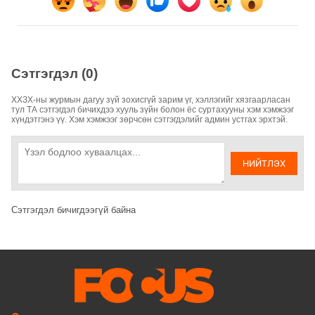
Сэтгэгдэл (0)
ХХЗХ-ны журмын дагуу зүй зохисгүй зарим үг, хэллэгийг хязгаарласан
тул ТА сэтгэгдэл бичихдээ хууль зүйн болон ёс суртахууны хэм хэмжээг
хүндэтгэнэ үү. Хэм хэмжээг зөрчсөн сэтгэгдэлийг админ устгах эрхтэй.
НИЙТЛЭХ
Сэтгэгдэл бичигдээгүй байна