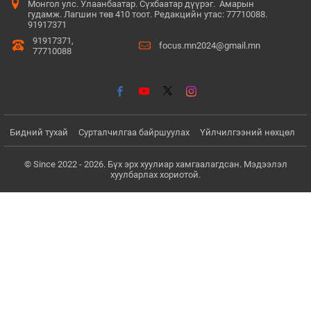
Монгол улс. Улаанбаатар. Сүхбаатар дүүрэг. Амарын
гудамж. Лагшин төв 410 тоот. Редакцийн утас: 77710088.
91917371
91917371,
focus.mn2024@gmail.mn
77710088
Бидний тухай
Сурталчилгаа байршуулах
Үйлчилгээний нөхцөл
© Since 2022 - 2026. Бүх эрх хуулиар хамгаалагдсан. Мэдээлэл
хуулбарлах хориотой.