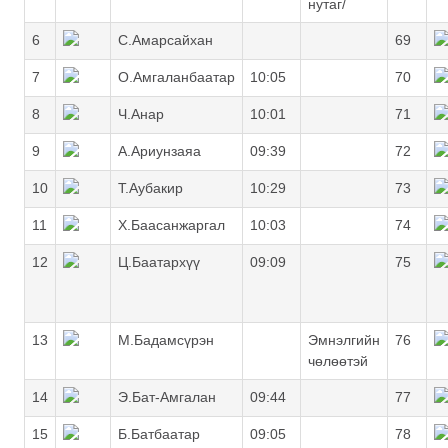
нутаг/
6
С.Амарсайхан
69
7
О.Амгаланбаатар
10:05
70
8
Ч.Анар
10:01
71
9
А.Ариунзаяа
09:39
72
10
Т.Аубакир
10:29
73
11
Х.Баасанжаргал
10:03
74
12
Ц.Баатархүү
09:09
75
13
М.Бадамсүрэн
Эмнэлгийн
76
чөлөөтэй
14
Э.Бат-Амгалан
09:44
77
15
Б.Батбаатар
09:05
78