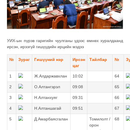
УИХ-ын пүрэв гаригийн чуулганы үдээс өмнөх хуралдаанд
ирсэн, ирээгүй гишүүдийн ирцийн мэдээ
№
Зураг
Гишүүний нэр
Ирсэн
Тайлбар
№
З
цаг
1
Ж.Алдаржавхлан
10:02
64
2
О.Алтангэрэл
09:08
65
3
Н.Алтанхуяг
09:31
66
4
Н.Алтаншагай
09:51
67
5
Д.Амарбаясгалан
Томилолт /
68
орон