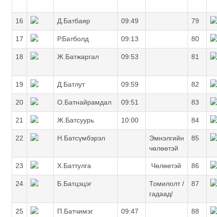
16
Д.Батбаяр
09:49
79
17
Р.Батболд
09:13
80
18
Ж.Батжаргал
09:53
81
19
Д.Батлут
09:59
82
20
О.Батнайрамдал
09:51
83
21
Ж.Батсуурь
10:00
84
22
Н.Батсүмбэрэл
Эмнэлгийн
85
чөлөөтэй
23
Х.Баттулга
Чөлөөтэй
86
24
Б.Батцэцэг
Томилолт /
87
гадаад/
25
П.Батчимэг
09:47
88