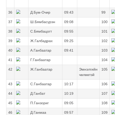
36
Д.Бум-Очир
09:43
99
37
Ш.Бямбасүрэн
09:08
100
38
С.Бямбацогт
09:55
101
39
Ж.Галбадрах
09:25
102
40
А.Ганбаатар
09:41
103
41
Г.Ганбаатар
104
42
Ж.Ганбаатар
Эмнэлгийн
105
чөлөөтэй
43
С.Ганбаатар
10:17
106
44
Д.Ганбат
10:19
107
45
П.Ганзориг
09:05
108
46
Д.Ганмаа
09:57
109