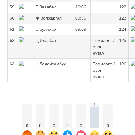
59
Б.Заяабал
10:06
122
60
Ж.Золжаргал
09:36
123
61
С.Зулпхар
09:09
124
62
Ц.Идэрбат
Томилолт /
125
орон
нутаг/
63
Ч.Лодойсамбуу
Томилолт /
126
орон
нутаг/
1
0
0
0
0
0
0