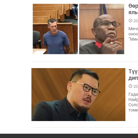
Өөр
ялы
20
Мичи
оноо
“Мин
Түү
дип
20
Гада
Найр
Соло
томи