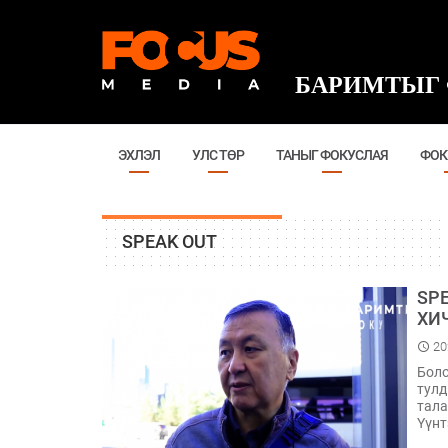
БАРИМТЫГ 
ЭХЛЭЛ
УЛС ТӨР
ТАНЫГ ФОКУСЛАЯ
ФОК
SPEAK OUT
SP
ХИ
20
Боло
тулд
тала
Үүнт