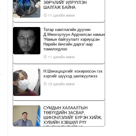
ЗӨРЧЛИЙГ ИЛРҮҮЛЭН
ШАЛГАЖ БАЙНА
11 цагийн өмнө
Татар хамтлагийн дуучин
Д.Мөнхчулуун Ардчилсан намын
“Намын байгуулалт хариуцсан
Нарийн бичгийн дарга”-аар
томилогдлоо
11 цагийн өмнө
Н.Шинэцэцэгийг хохироосон гэх
хэргийг шүүхэд шилжүүлжээ
12 цагийн өмнө
СУМДЫН ХАЛААЛТЫН
ТӨВҮҮДИЙН ЗАСВАР,
ШИНЭЧЛЭЛИЙГ БҮРЭН ХИЙЖ,
ХУВИЙН ХЭВШИЛ РҮҮ
МЕНЕЖМЕНТИЙГ НЬ
ШИЛЖҮҮЛСЭН ГЭДГИЙГ