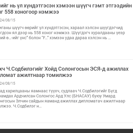
ийг нь үл хүндэтгэсэн хэмээн шүүгч гэмт этгээдийн
г 558 хоногоор нэмжээ
24/08/15
ганы шүүгч өөрийг үл хүндэтгэсэн, хараал хэлсэн шүүгдэгчид
гдсон ял дээр нь 558 хоног нэмжээ. Шүүгдэгч хуралдааны үеэр
ий ө…-ийг үнс” болон “F…” хэмээн удаа дараа хэлсэн нь …
хч Ч.Содбилэгийг Хойд Солонгосын ЭСЯ-д ажиллах
ломат ажилтнаар томилжээ
24/08/15
ад харилцааны яамнаас түүхч, судлаач Ч.Содбилэгийг Бүгд
амдах Ардчилсан Солонгос Ард Улс (БНАСАУ) буюу Умард
нгосын Элчин сайдын яаманд ажиллах дипломатач ажилтнаар
лжээ. Ч.Содбилэг н…