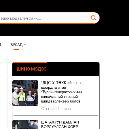
Д
БУСАД
ШИНЭ МЭДЭЭ
"ДЦС-3” ТӨХК-ийн нэн
шаардлагатай
“Турбингенератор-5”-ын
шинэчлэлийн төсвийг
шийдвэрлэхээр болов
11 цагийн өмнө
ШАТАХУУН ДАМЛАН
БОРЛУУЛСАН ХОЁР