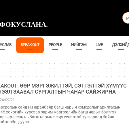
ФОКУСЛАНА.
УСЛАВ
SPEAK OUT
PEOPLE
НИЙГЭМ
LIVE
ДЭЛХИЙ
EAKOUT: ӨӨР МЭРГЭЖИЛТЭЙ, СЭТГЭЛТЭЙ ХҮМҮҮС
ЧЭЭЛ ЗААВАЛ СУРГАЛТЫН ЧАНАР САЙЖИРНА
24/09/21
всролын сайд П.Наранбаяр багш нарын хомсдолыг арилгахын
 45 хоногийн курсээр зарим мэргэжлийн багш нарыг бэлтгэх
ар зарласан нь багш нарын эсэргүүцэлтэй тулгараад байна.
эй холбогдуула…