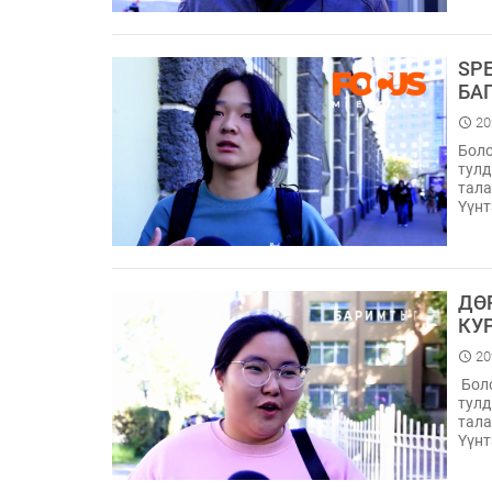
SP
БА
20
Боло
тулд
тала
Үүнт
ДӨ
КУ
20
Боло
тулд
тала
Үүнт