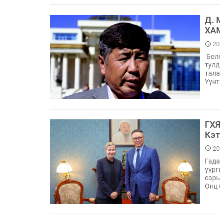
Д.
ХА
20
Боло
тулд
тала
Үүнт
ГХЯ
Кэт
20
Гада
үүрг
сары
Онц 