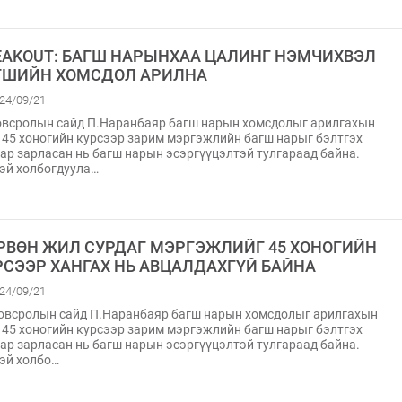
EAKOUT: БАГШ НАРЫНХАА ЦАЛИНГ НЭМЧИХВЭЛ
ГШИЙН ХОМСДОЛ АРИЛНА
24/09/21
всролын сайд П.Наранбаяр багш нарын хомсдолыг арилгахын
 45 хоногийн курсээр зарим мэргэжлийн багш нарыг бэлтгэх
ар зарласан нь багш нарын эсэргүүцэлтэй тулгараад байна.
эй холбогдуула…
РВӨН ЖИЛ СУРДАГ МЭРГЭЖЛИЙГ 45 ХОНОГИЙН
РСЭЭР ХАНГАХ НЬ АВЦАЛДАХГҮЙ БАЙНА
24/09/21
всролын сайд П.Наранбаяр багш нарын хомсдолыг арилгахын
 45 хоногийн курсээр зарим мэргэжлийн багш нарыг бэлтгэх
ар зарласан нь багш нарын эсэргүүцэлтэй тулгараад байна.
эй холбо…