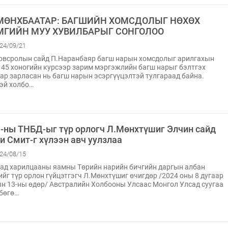
 МӨНХБААТАР: БАГШИЙН ХОМСДОЛЫГ НӨХӨХ
МГИЙН МУУ ХУВИЛБАРЫГ СОНГОЛОО
24/09/21
всролын сайд П.Наранбаяр багш нарын хомсдолыг арилгахын
 45 хоногийн курсээр зарим мэргэжлийн багш нарыг бэлтгэх
ар зарласан нь багш нарын эсэргүүцэлтэй тулгараад байна.
эй холбо…
-ны ТНБД-ыг түр орлогч Л.Мөнхтүшиг Элчин сайд
и Смит-г хүлээн авч уулзлаа
24/08/15
ад харилцааны яамны Төрийн нарийн бичгийн даргын албан
ийг түр орлон гүйцэтгэгч Л.Мөнхтүшиг өчигдөр /2024 оны 8 дугаар
н 13-ны өдөр/ Австралийн Холбооны Улсаас Монгол Улсад суугаа
бөгө…