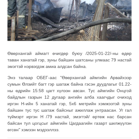
Өвөрхангай аймагт өчигдөр буюу /2025-01-22/-ны өдөр
таван ханатай гэр, зуны байшин шатсаны улмаас 79 настай
эмэгтэй нэрвэгдэж амиа алдсан байна.
Энэ талаар ОБЕГ-аас "Өвөрхангай аймгийн Арвайхээр
сумын Өлзийт багт гэр шатаж байна гэсэн дуудлагыг 01.22-
ны өдрийн 15:58 цагт хүлээн авсан. Тус аймгийн Онцгой
байдлын газрын 12 дугаар ангийн алба хаагчдыг очиход
иргэн Н-ийн 5 ханатай гэр, 5х6 метрийн хэмжээтэй зуны
байшин тус тус шатаж байсныг ажиллаж унтраасан. Уг гал
түймэрт иргэн Н /79 настай, эмэгтэй/ өртөж нас барсан
байсан тул цогцсыг аймгийн Цагдаагийн газарт шилжүүлэн
өгсөн" хэмээн мэдээллээ.