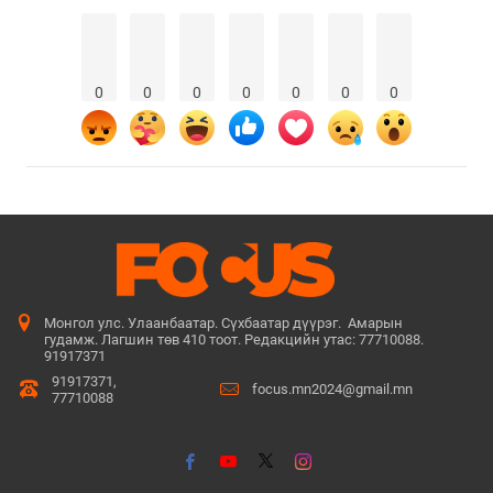
0
0
0
0
0
0
0
Монгол улс. Улаанбаатар. Сүхбаатар дүүрэг. Амарын
гудамж. Лагшин төв 410 тоот. Редакцийн утас: 77710088.
91917371
91917371,
focus.mn2024@gmail.mn
77710088