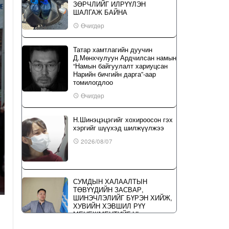
ЗӨРЧЛИЙГ ИЛРҮҮЛЭН
ШАЛГАЖ БАЙНА
Өчигдөр
Татар хамтлагийн дуучин
Д.Мөнхчулуун Ардчилсан намын
“Намын байгуулалт хариуцсан
Нарийн бичгийн дарга”-аар
томилогдлоо
Өчигдөр
Н.Шинэцэцэгийг хохироосон гэх
хэргийг шүүхэд шилжүүлжээ
2026/08/07
СУМДЫН ХАЛААЛТЫН
ТӨВҮҮДИЙН ЗАСВАР,
ШИНЭЧЛЭЛИЙГ БҮРЭН ХИЙЖ,
ХУВИЙН ХЭВШИЛ РҮҮ
МЕНЕЖМЕНТИЙГ НЬ
ШИЛЖҮҮЛСЭН ГЭДГИЙГ