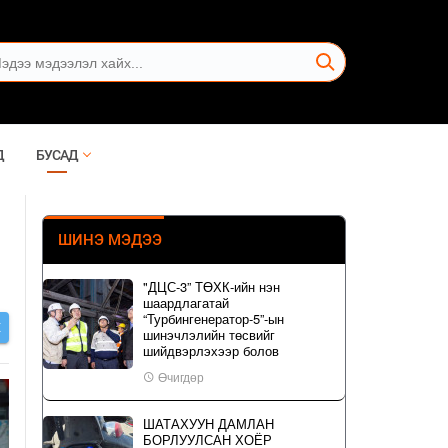
Д
БУСАД
ШИНЭ МЭДЭЭ
"ДЦС-3” ТӨХК-ийн нэн
шаардлагатай
“Турбингенератор-5”-ын
Х
шинэчлэлийн төсвийг
шийдвэрлэхээр болов
Өчигдөр
ШАТАХУУН ДАМЛАН
БОРЛУУЛСАН ХОЁР