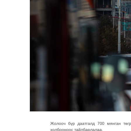
Жолооч бүр даатгалд 700 мянган төгр
холбооноос тайлбарлалаа.