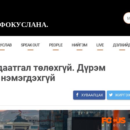
ФОКУСЛАНА.
УСЛАВ
SPEAK OUT
PEOPLE
НИЙГЭМ
LIVE
ДЭЛХИЙ
даатгал төлөхгүй. Дүрэм
 нэмэгдэхгүй
ХУВААЛЦАХ
ЖИРГЭ