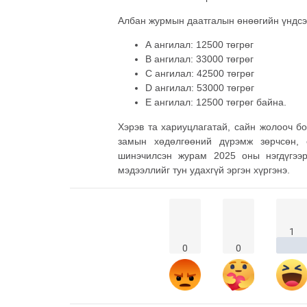
Албан журмын даатгалын өнөөгийн үндсэ
А ангилал: 12500 төгрөг
В ангилал: 33000 төгрөг
С ангилал: 42500 төгрөг
D ангилал: 53000 төгрөг
E ангилал: 12500 төгрөг байна.
Хэрэв та хариуцлагатай, сайн жолооч б
замын хөдөлгөөний дүрэмж зөрчсөн, 
шинэчилсэн журам 2025 оны нэгдүгээ
мэдээллийг тун удахгүй эргэн хүргэнэ.
1
0
0