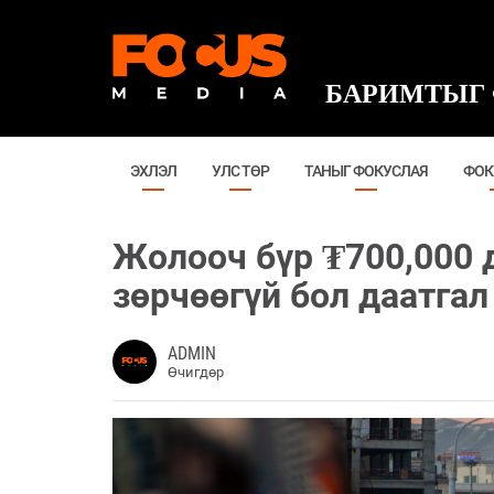
БАРИМТЫГ 
ЭХЛЭЛ
УЛС ТӨР
ТАНЫГ ФОКУСЛАЯ
ФОК
Жолооч бүр ₮700,000 
зөрчөөгүй бол даатгал
ADMIN
Өчигдөр