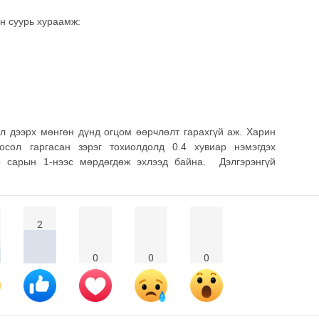
н суурь хураамж:
ол дээрх мөнгөн дүнд огцом өөрчлөлт гарахгүй аж. Харин
осол гаргасан зэрэг тохиолдолд 0.4 хувиар нэмэгдэх
р сарын 1-нээс мөрдөгдөж эхлээд байна. Дэлгэрэнгүй
2
0
0
0