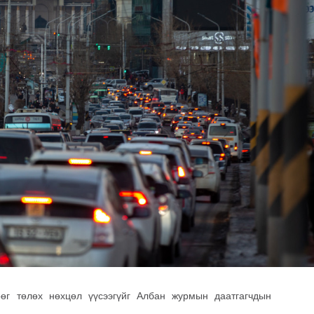
өг төлөх нөхцөл үүсээгүйг Албан журмын даатгагчдын